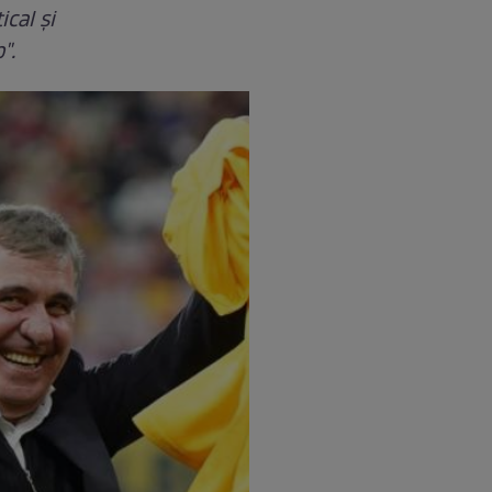
cal şi
".