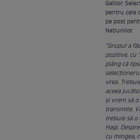
Galilor. Sele
pentru cele 
pe post pent
Naţiunilor.
"Grupul a fă
pozitive, cu
plâng că lips
selecţionerul
vrea. Trebui
aceea jucător
şi vrem să o 
transmite. V
trebuie să o
Hagi. Despre
cu mingea, n