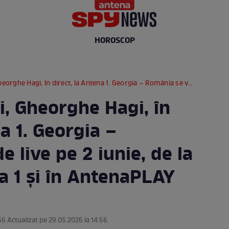
HOROSCOP
 direct, la Antena 1. Georgia – România se vede live pe 2 iunie, de la 20.00, la Antena 1 şi în AntenaPLAY
i, Gheorghe Hagi, în
a 1. Georgia –
 live pe 2 iunie, de la
a 1 şi în AntenaPLAY
56 Actualizat pe 29.05.2026 la 14:56