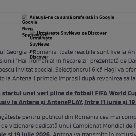
Adaugă-ne ca sursă preferată în Google
Urmărește SpyNews pe Discover
l Georgia - România, toate reacţiile sunt live la An
iunii "Hai, România! În fiecare zi" prezentată de Da
escu invitat special. Selecţionerul Gică Hagi va ofer
te la Antena 1 primele impresii după revenirea sa la
startul unei veri pline de fotbal! FIFA World C
siv la Antena și AntenaPLAY, între 11 iunie și 19 
gătește pentru publicul din România cea mai comp
 de vizionare dedicată unui Campionat Mondial de F
nie și 19 iulie 2026,
Antena va transmite în exclusi