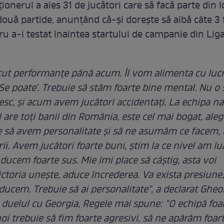
cţionerul a ales 31 de jucători care să facă parte din l
două partide, anunţând că-şi doreşte să aibă câte 3 f
ru a-i testat înaintea startului de campanie din Lig
cut performanţe până acum. Îl vom alimenta cu lucr
 'Se poate'. Trebuie să stăm foarte bine mental. Nu o
esc, şi acum avem jucători accidentaţi. La echipa na
 are toţi banii din România, este cel mai bogat, aleg
e să avem personalitate şi să ne asumăm ce facem,
ii. Avem jucători foarte buni, ştim la ce nivel am lu
ducem foarte sus. Mie îmi place să câştig, asta voi
ictoria uneşte, aduce încrederea. Va exista presiune,
 ducem. Trebuie să ai personalitate", a declarat Ghe
 duelul cu Georgia, Regele mai spune: "O echipă fo
oi trebuie să fim foarte agresivi, să ne apărăm foart