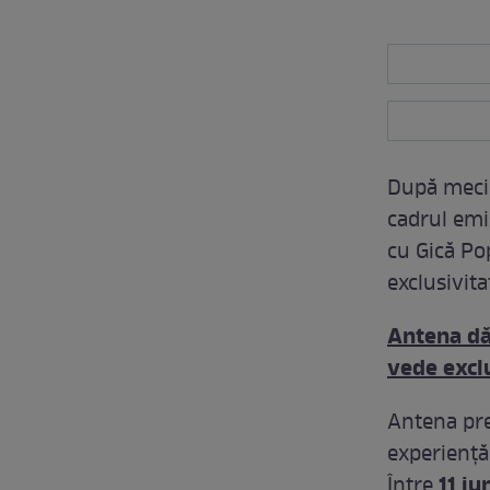
După meciu
cadrul emis
cu Gică Pop
exclusivita
Antena dă 
vede exclu
Antena pre
experiență
11 iu
Între