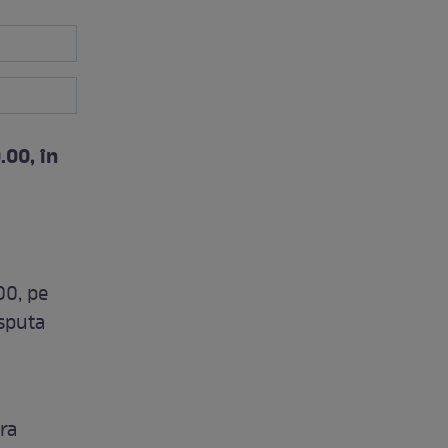
.00, în
00, pe
sputa
ra