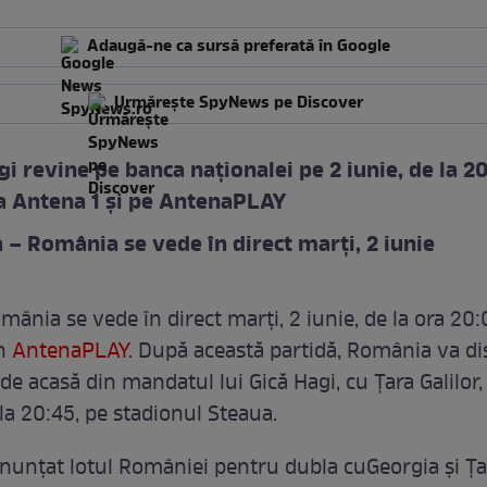
Adaugă-ne ca sursă preferată în Google
Urmărește SpyNews pe Discover
gi revine pe banca naționalei pe 2 iunie, de la 20
la Antena 1 şi pe AntenaPLAY
 – România se vede în direct marţi, 2 iunie
mânia se vede în direct marţi, 2 iunie, de la ora 20:
în
AntenaPLAY.
După această partidă, România va di
e acasă din mandatul lui Gică Hagi, cu Ţara Galilor,
la 20:45, pe stadionul Steaua.
anunţat lotul României pentru dubla cuGeorgia şi Ţa