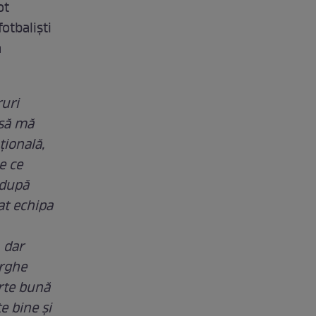
ot
otbalişti
a
uri
 să mă
ţională,
e ce
 după
at echipa
 dar
orghe
arte bună
e bine şi