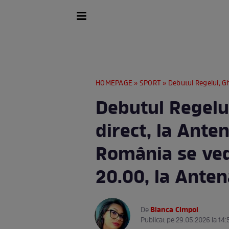
HOMEPAGE
»
SPORT
» Debutul Regelui, Gheorghe Hagi, în
Debutul Regelu
direct, la Anten
România se vede
20.00, la Anten
Bianca Cimpoi
De
.
Publicat pe 29.05.2026 la 14: