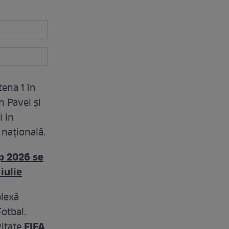
tena 1 în
n Pavel şi
i în
 naţională.
up 2026 se
iulie
lexă
otbal.
FIFA
vitate