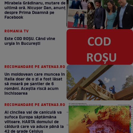
Mirabela Grădinaru, mutare de
ultimă oră. Nicuşor Dan, anunţ
despre Prima Doamnă pe
Facebook
ROMANIA TV
Este COD ROŞU. Când vine
urgia în Bucureşti
RECOMANDARE PE ANTENA3.RO
Un moldovean care muncea în
Italia doar de o zi a fost lăsat
să moară pe şantier de 6
români. Aceștia riscă acum
închisoarea
RECOMANDARE PE ANTENA3.RO
Al cincilea val de caniculă va
sufoca Europa săptămâna
viitoare. HARTA domului de
căldură care va aduce până la
42 de grade Celsius