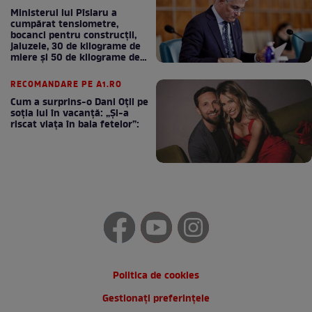
Ministerul lui Pîslaru a
cumpărat tensiometre,
bocanci pentru construcții,
jaluzele, 30 de kilograme de
miere și 50 de kilograme de
cafea
RECOMANDARE PE A1.RO
Cum a surprins-o Dani Oțil pe
soția lui în vacanță: „Și-a
riscat viața în baia fetelor”:
Politica de cookies
Gestionați preferințele