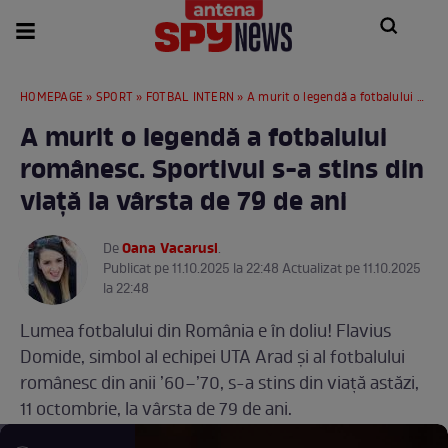
HOMEPAGE
»
SPORT
»
FOTBAL INTERN
» A murit o legendă a fotbalului românesc. Sportivul s-a stins din viață la vârsta de 79 de ani
A murit o legendă a fotbalului
românesc. Sportivul s-a stins din
viață la vârsta de 79 de ani
Oana Vacarusi
De
.
Publicat pe 11.10.2025 la 22:48 Actualizat pe 11.10.2025
la 22:48
Lumea fotbalului din România e în doliu! Flavius
Domide, simbol al echipei UTA Arad și al fotbalului
românesc din anii ’60–’70, s-a stins din viață astăzi,
11 octombrie, la vârsta de 79 de ani.