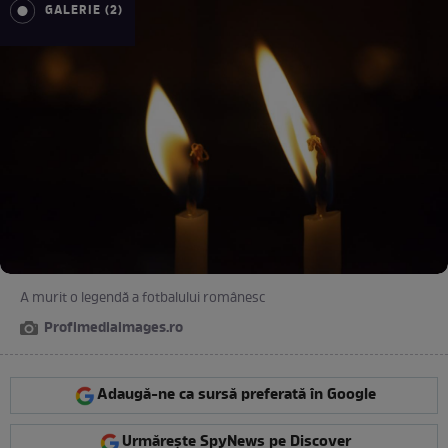
GALERIE (2)
A murit o legendă a fotbalului românesc
Profimediaimages.ro
Adaugă-ne ca sursă preferată în Google
Urmărește SpyNews pe Discover