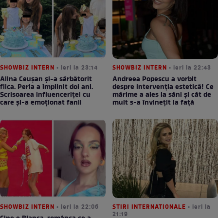
SHOWBIZ INTERN
• ieri la 23:14
SHOWBIZ INTERN
• ieri la 22:43
Alina Ceușan și-a sărbătorit
Andreea Popescu a vorbit
fiica. Perla a împlinit doi ani.
despre intervenția estetică! Ce
Scrisoarea influenceriței cu
mărime a ales la sâni și cât de
care și-a emoționat fanii
mult s-a învinețit la față
SHOWBIZ INTERN
• ieri la 22:06
STIRI INTERNATIONALE
• ieri la
21:19