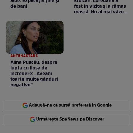
albe. Explicația ține și
Stoican. Loredana a
de bani
fost în vizită și a rămas
mască. Nu ai mai văzut
la nimeni așa ceva:
Fără cuvinte / VIDEO
ANTENASTARS
Alina Pușcău, despre
lupta cu lipsa de
încredere: „Aveam
foarte multe gânduri
negative”
Adaugă-ne ca sursă preferată în Google
Urmărește SpyNews pe Discover