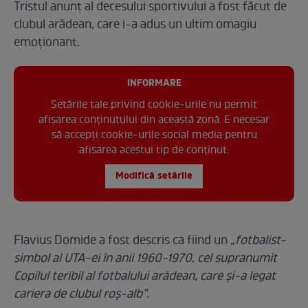
Tristul anunț al decesului sportivului a fost făcut de
clubul arădean, care i-a adus un ultim omagiu
emoționant.
INFORMARE
Setările tale privind cookie-urile nu permit
afișarea conținutului din această zonă. E necesar
să accepți cookie-urile social media pentru
afisarea acestui tip de conținut.
Modifică setările
Flavius Domide a fost descris ca fiind un
„fotbalist-
simbol al UTA-ei în anii 1960-1970, cel supranumit
Copilul teribil al fotbalului arădean, care şi-a legat
cariera de clubul roş-alb”.