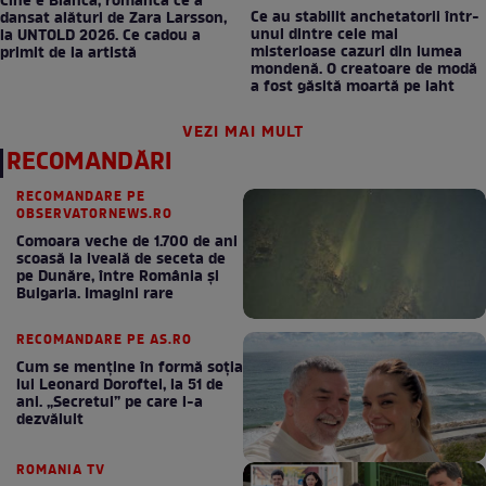
Cine e Bianca, românca ce a
Ce au stabilit anchetatorii într-
dansat alături de Zara Larsson,
unul dintre cele mai
la UNTOLD 2026. Ce cadou a
misterioase cazuri din lumea
primit de la artistă
mondenă. O creatoare de modă
a fost găsită moartă pe iaht
VEZI MAI MULT
RECOMANDĂRI
RECOMANDARE PE
OBSERVATORNEWS.RO
Comoara veche de 1.700 de ani
scoasă la iveală de seceta de
pe Dunăre, între România şi
Bulgaria. Imagini rare
RECOMANDARE PE AS.RO
Cum se menţine în formă soţia
lui Leonard Doroftei, la 51 de
ani. „Secretul” pe care l-a
dezvăluit
ROMANIA TV