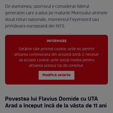
De asemenea, sportivul e considerat liderul
generaţiei care a adus pe malurile Mureşului ultimele
două titluri naţionale, momentul Feyenoord sau
primăvara europeană din 1972.
INFORMARE
Setările tale privind cookie-urile nu permit
afișarea conținutului din această zonă. E necesar
să accepți cookie-urile social media pentru
afisarea acestui tip de conținut.
Modifică setările
Povestea lui Flavius Domide cu UTA
Arad a început încă de la vâsta de 11 ani