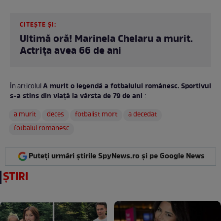
CITEȘTE ȘI:
Ultimă oră! Marinela Chelaru a murit.
Actrița avea 66 de ani
A murit o legendă a fotbalului românesc. Sportivul
În articolul
s-a stins din viață la vârsta de 79 de ani
:
a murit
deces
fotbalist mort
a decedat
fotbalul romanesc
Puteți urmări știrile SpyNews.ro și pe Google News
ȘTIRI