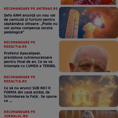
RECOMANDARE PE ANTENA3.RO
Șefa ANM anunță un nou val
de caniculă și furtuni pentru
săptămâna viitoare: „Ploile nu
vor putea compensa seceta
pedologică”
RECOMANDARE PE
REDACTIA.RO
Profetul Apocalipsei,
previziune cutremuratoare
pentru final de an. Ce se va
intampla cu LUMEA e TERIBIL
RECOMANDARE PE
REDACTIA.RO
Ce să nu arunci SUB NICI O
FORMA din casă astăzi, de
Schimbarea la Față . Se spune
ca ....
RECOMANDARE PE
JURNALUL.RO