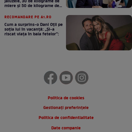
jaluzele, 30 de kilograme de
miere și 50 de kilograme de
cafea
RECOMANDARE PE A1.RO
Cum a surprins-o Dani Oțil pe
soția lui în vacanță: „Și-a
riscat viața în baia fetelor”:
Politica de cookies
Gestionați preferințele
Politica de confidentialitate
Date companie