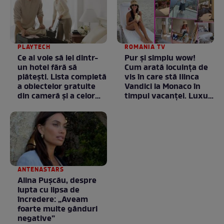
PLAYTECH
ROMANIA TV
Ce ai voie să iei dintr-
Pur și simplu wow!
un hotel fără să
Cum arată locuința de
plătești. Lista completă
vis în care stă Ilinca
a obiectelor gratuite
Vandici la Monaco în
din cameră și a celor
timpul vacanței. Luxul
care rămân
e în starea lui pură.
proprietatea unității
Totul arată ca în filme!
/ GALERIE FOTO
ANTENASTARS
Alina Pușcău, despre
lupta cu lipsa de
încredere: „Aveam
foarte multe gânduri
negative”