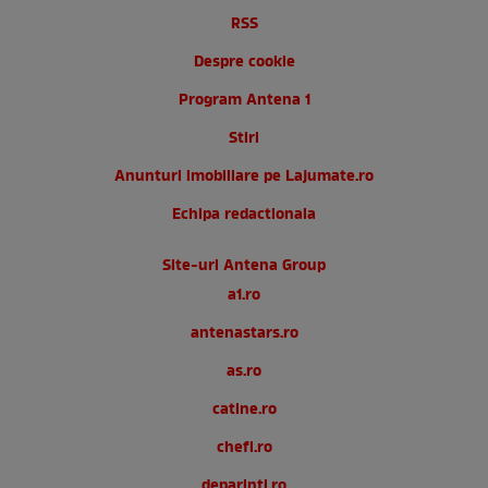
RSS
Despre cookie
Program Antena 1
Stiri
Anunturi imobiliare pe Lajumate.ro
Echipa redactionala
Site-uri Antena Group
a1.ro
antenastars.ro
as.ro
catine.ro
chefi.ro
deparinti.ro