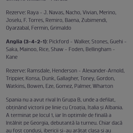
Rezerve: Raya - J. Navas, Nacho, Vivian, Merino,
Joselu, F. Torres, Remiro, Baena, Zubimendi,
Oyarzabal, Fermin, Grimaldo
Anglia (3-4-2-1)
: Pickford - Walker, Stones, Guehi -
Saka, Mainoo, Rice, Shaw - Foden, Bellingham -
Kane
Rezerve: Ramsdale, Henderson - Alexander-Arnold,
Trippier, Konsa, Dunk, Gallagher, Toney, Gordon,
Watkins, Bowen, Eze, Gomez, Palmer, Wharton
Spania nu a avut rival în Grupa B, unde a defilat,
obținând victorii pe linie cu Croația, Italia și Albania.
A terminat pe locul 1, iar în optimile de finală a
întâlnit pe Georgia, debutantă la turneu. Chiar dacă
au fost conduși, ibericii și-au arătat clasa și au