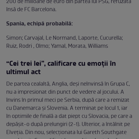
200 de milioane de euro din partea lui PSG, refuzată
însă de FC Barcelona.
Spania, echipă probabilă:
Simon; Carvajal, Le Normand, Laporte, Cucurella;
Ruiz, Rodri , Olmo; Yamal, Morata, Williams
“Cei trei lei”, calificare cu emoții în
ultimul act
De partea cealaltă, Anglia, deși neînvinsă în Grupa C,
nu a impresionat din punct de vedere al jocului. A
învins în primul meci pe Serbia, după care a remizat
cu Danemarca și Slovenia. A terminat pe locul 1, iar
în optimile de finală a dat piept cu Slovacia, pe care a
depășit-o după prelungiri (2-1). Ulterior, a întâlnit pe
Elveția. Din nou, selecționata lui Gareth Southgate