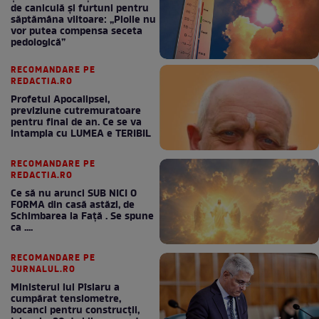
de caniculă și furtuni pentru
săptămâna viitoare: „Ploile nu
vor putea compensa seceta
pedologică”
RECOMANDARE PE
REDACTIA.RO
Profetul Apocalipsei,
previziune cutremuratoare
pentru final de an. Ce se va
intampla cu LUMEA e TERIBIL
RECOMANDARE PE
REDACTIA.RO
Ce să nu arunci SUB NICI O
FORMA din casă astăzi, de
Schimbarea la Față . Se spune
ca ....
RECOMANDARE PE
JURNALUL.RO
Ministerul lui Pîslaru a
cumpărat tensiometre,
bocanci pentru construcții,