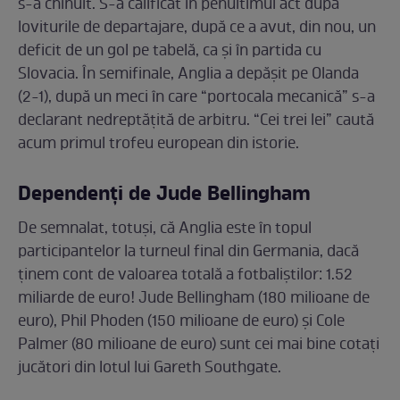
s-a chinuit. S-a calificat în penultimul act după
loviturile de departajare, după ce a avut, din nou, un
deficit de un gol pe tabelă, ca și în partida cu
Slovacia. În semifinale, Anglia a depășit pe Olanda
(2-1), după un meci în care “portocala mecanică” s-a
declarant nedreptățită de arbitru. “Cei trei lei” caută
acum primul trofeu european din istorie.
Dependenți de Jude Bellingham
De semnalat, totuși, că Anglia este în topul
participantelor la turneul final din Germania, dacă
ținem cont de valoarea totală a fotbaliștilor: 1.52
miliarde de euro! Jude Bellingham (180 milioane de
euro), Phil Phoden (150 milioane de euro) și Cole
Palmer (80 milioane de euro) sunt cei mai bine cotați
jucători din lotul lui Gareth Southgate.