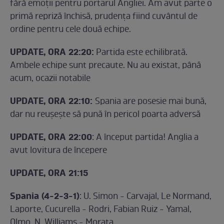
fără emoții pentru portarul Angliei. Am avut parte o
primă repriză închisă, prudența fiind cuvântul de
ordine pentru cele două echipe.
UPDATE, ORA 22:20:
Partida este echilibrată.
Ambele echipe sunt precaute. Nu au existat, până
acum, ocazii notabile
UPDATE, ORA 22:10:
Spania are posesie mai bună,
dar nu reușește să pună în pericol poarta adversă
UPDATE, ORA 22:00
: A început partida! Anglia a
avut lovitura de începere
UPDATE, ORA 21:15
Spania (4-2-3-1)
: U. Simon - Carvajal, Le Normand,
Laporte, Cucurella - Rodri, Fabian Ruiz - Yamal,
Olmo, N. Williams - Morata