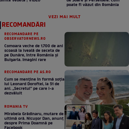
simte vedeta | VIDEO
de Soare și Perseidele. Cum
poate fi văzut din România
VEZI MAI MULT
RECOMANDĂRI
RECOMANDARE PE
OBSERVATORNEWS.RO
Comoara veche de 1.700 de ani
scoasă la iveală de seceta de
pe Dunăre, între România şi
Bulgaria. Imagini rare
RECOMANDARE PE AS.RO
Cum se menţine în formă soţia
lui Leonard Doroftei, la 51 de
ani. „Secretul” pe care l-a
dezvăluit
ROMANIA TV
Mirabela Grădinaru, mutare de
ultimă oră. Nicuşor Dan, anunţ
despre Prima Doamnă pe
Facebook