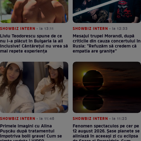
SHOWBIZ INTERN
• la 13:11
SHOWBIZ INTERN
• la 12:33
Liviu Teodorescu spune de ce
Mesajul trupei Morandi, după
nu i-a plăcut în Bulgaria la all
criticile din cauza concertului în
inclusive! Cântărețul nu vrea să
Rusia: ”Refuzăm să credem că
mai repete experiența
empatia are granițe”
SHOWBIZ INTERN
• la 11:46
SHOWBIZ INTERN
• la 11:25
Primele imagini cu Alina
Fenomen spectaculos pe cer pe
Pușcău după tratamentul
12 august 2026. Șase planete se
împotriva bolii grave! Cum se
aliniază în aceeași zi cu eclipsa