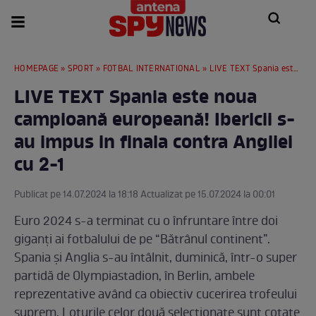
HOMEPAGE
»
SPORT
»
FOTBAL INTERNATIONAL
» LIVE TEXT Spania este noua campioană europeană! Ibericii s-au impus in finala contra Angliei cu 2-1
LIVE TEXT Spania este noua
campioană europeană! Ibericii s-
au impus in finala contra Angliei
cu 2-1
Publicat pe 14.07.2024 la 18:18 Actualizat pe 15.07.2024 la 00:01
Euro 2024 s-a terminat cu o înfruntare între doi
giganți ai fotbalului de pe “Bătrânul continent”.
Spania și Anglia s-au întâlnit, duminică, într-o super
partidă de Olympiastadion, în Berlin, ambele
reprezentative având ca obiectiv cucerirea trofeului
suprem. Loturile celor două selecționate sunt cotate