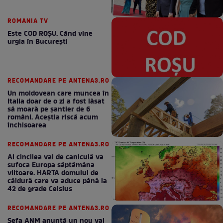
ROMANIA TV
Este COD ROŞU. Când vine
urgia în Bucureşti
RECOMANDARE PE ANTENA3.RO
Un moldovean care muncea în
Italia doar de o zi a fost lăsat
să moară pe şantier de 6
români. Aceștia riscă acum
închisoarea
RECOMANDARE PE ANTENA3.RO
Al cincilea val de caniculă va
sufoca Europa săptămâna
viitoare. HARTA domului de
căldură care va aduce până la
42 de grade Celsius
RECOMANDARE PE ANTENA3.RO
Șefa ANM anunță un nou val