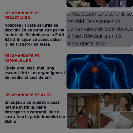
RECOMANDARE PE
REDACTIA.RO
Noaptea în care cerurile se
deschid. Ce se pune sub pernă
înainte de Schimbarea la Față.
Bătrânii spun că acest obicei
îți va transforma viața
RECOMANDARE PE
JURNALUL.RO
Cheia unei vieți mai lungi,
ascunsă într-un organ ignorat
de medicină zeci de ani
RECOMANDARE PE A1.RO
Un cuplu a cumpărat o casă
ieftină în Italia, dar a
descoperit o capcană. De ce
costa foarte puțin imobilul din
Sicilia