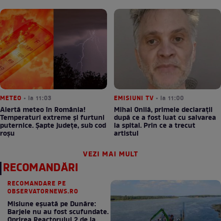
METEO
• la 11:03
EMISIUNI TV
• la 11:00
Alertă meteo în România!
Mihai Onilă, primele declarații
Temperaturi extreme și furtuni
după ce a fost luat cu salvarea
puternice. Șapte județe, sub cod
la spital. Prin ce a trecut
roșu
artistul
VEZI MAI MULT
RECOMANDĂRI
RECOMANDARE PE
OBSERVATORNEWS.RO
Misiune eșuată pe Dunăre:
Barjele nu au fost scufundate.
Oprirea Reactorului 2 de la