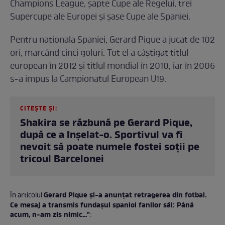
Champions League, șapte Cupe ale Regelui, trei
Supercupe ale Europei și șase Cupe ale Spaniei.
Pentru naționala Spaniei, Gerard Pique a jucat de 102
ori, marcând cinci goluri. Tot el a câștigat titlul
european în 2012 și titlul mondial în 2010, iar în 2006
s-a impus la Campionatul European U19.
CITEȘTE ȘI:
Shakira se răzbună pe Gerard Pique,
după ce a înșelat-o. Sportivul va fi
nevoit să poate numele fostei soții pe
tricoul Barcelonei
Gerard Pique și-a anunțat retragerea din fotbal.
În articolul
Ce mesaj a transmis fundașul spaniol fanilor săi: Până
acum, n-am zis nimic..."
: