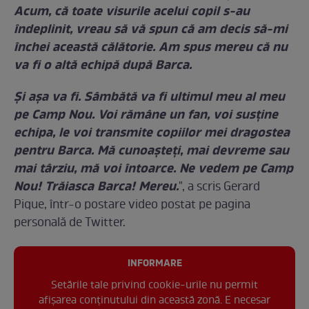
Acum, că toate visurile acelui copil s-au
îndeplinit, vreau să vă spun că am decis să-mi
închei această călătorie. Am spus mereu că nu
va fi o altă echipă după Barca.
Și așa va fi. Sâmbătă va fi ultimul meu al meu
pe Camp Nou. Voi rămâne un fan, voi susține
echipa, le voi transmite copiilor mei dragostea
pentru Barca. Mă cunoașteți, mai devreme sau
mai târziu, mă voi întoarce. Ne vedem pe Camp
Nou! Trăiasca Barca! Mereu.
", a scris Gerard
Pique, într-o postare video postat pe pagina
personală de Twitter.
INFORMARE
Setările tale privind cookie-urile nu permit
afișarea conținutului din această zonă. E necesar