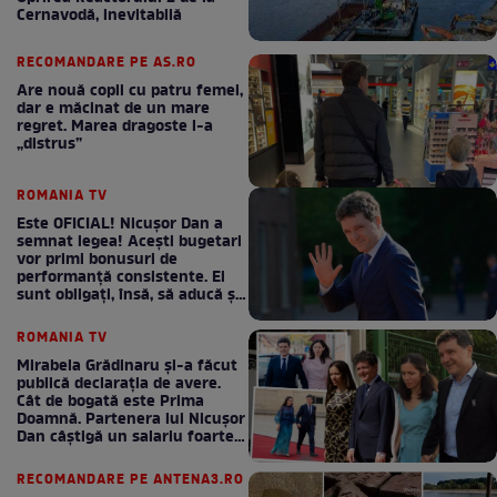
Cernavodă, inevitabilă
RECOMANDARE PE AS.RO
Are nouă copii cu patru femei,
dar e măcinat de un mare
regret. Marea dragoste l-a
„distrus”
ROMANIA TV
Este OFICIAL! Nicușor Dan a
semnat legea! Acești bugetari
vor primi bonusuri de
performanță consistente. Ei
sunt obligați, însă, să aducă și
bani la bugetul de stat
ROMANIA TV
Mirabela Grădinaru și-a făcut
publică declarația de avere.
Cât de bogată este Prima
Doamnă. Partenera lui Nicușor
Dan câștigă un salariu foarte
bun în fiecare lună!
RECOMANDARE PE ANTENA3.RO