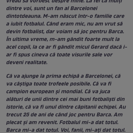
vreau să vorbesc despre mine. La fel ca mulți
dintre voi, sunt un fan al Barcelonei
dintotdeauna. M-am născut într-o familie care
a iubit fotbalul. Când eram mic, nu am vrut să
devin fotbalist, dar voiam să joc pentru Barca.
În ultima vreme, m-am gândit foarte mult la
acel copil, la ce ar fi gândit micul Gerard dacă i-
ar fi spus cineva că toate visurile sale vor
deveni realitate.
Că va ajunge la prima echipă a Barcelonei, că
va câștiga toate trofeele posibile. Că va fi
campion european și mondial. Că va juca
alături de unii dintre cei mai buni fotbaliști din
istorie, că va fi unul dintre căpitanii echipei. Au
trecut 25 de ani de când joc pentru Barca. Am
plecat și am revenit. Fotbalul mi-a dat totul.
Barca mi-a dat totul. Voi, fanii, mi-ați dat totul.