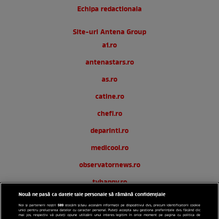
Echipa redactionala
Site-uri Antena Group
a1.ro
antenastars.ro
as.ro
catine.ro
chefi.ro
deparinti.ro
medicool.ro
observatornews.ro
tvhappy.ro
Nouă ne pasă ca datele tale personale să rămână confidențiale
useit.ro
589
Noi și partenerii noștri
stocăm și/sau accesăm informații pe dispozitivul dvs., precum identificatorii cookie
unici pentru prelucrarea datelor cu caracter personal. Puteți accepta sau gestiona preferințele dvs. făcând clic
zutv.ro
mai jos, respectiv vă puteți opune utilizării unui interes legitim în orice moment pe pagina cu politica de