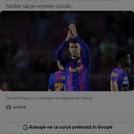
fanilor săi pe rețelele sociale.
Gerard Pique și-a anunțat retragerea din fotbal
arhivă
Adaugă-ne ca sursă preferată în Google