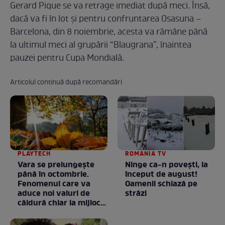
Gerard Pique se va retrage imediat după meci. Însă,
dacă va fi în lot și pentru confruntarea Osasuna –
Barcelona, din 8 noiembrie, acesta va rămâne până
la ultimul meci al grupării “Blaugrana”, înaintea
pauzei pentru Cupa Mondială.
Articolul continuă după recomandări
PLAYTECH
ROMANIA TV
Vara se prelungeşte
Ninge ca-n povești, la
până în octombrie.
început de august!
Fenomenul care va
Oamenii schiază pe
aduce noi valuri de
străzi
căldură chiar la mijlocul
toamnei