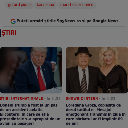
gerard pique
barcelona
manchester united
Puteți urmări știrile SpyNews.ro și pe Google News
ȘTIRI
STIRI INTERNATIONALE
• la 11:34
SHOWBIZ INTERN
• la 11:33
Donald Trump a fost la un pas
Loredana Groza, copleșită de
de un accident aviatic.
dorul tatălui ei. Mesajul
Elicopterul în care se afla
emoționant transmis în ziua în
președintele s-a apropiat de un
care bărbatul ar fi împlinit 89
avion cu pasageri
de ani