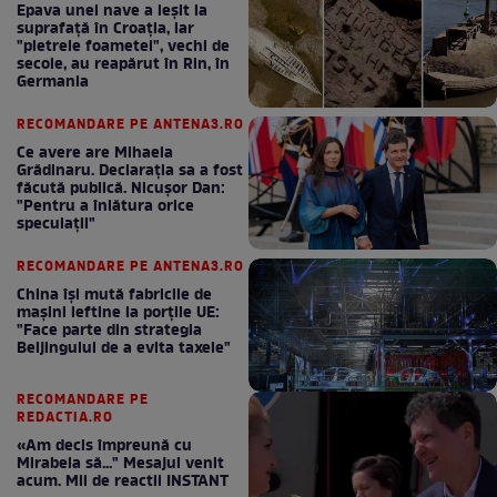
Epava unei nave a ieșit la
suprafață în Croația, iar
"pietrele foametei", vechi de
secole, au reapărut în Rin, în
Germania
RECOMANDARE PE ANTENA3.RO
Ce avere are Mihaela
Grădinaru. Declarația sa a fost
făcută publică. Nicușor Dan:
"Pentru a înlătura orice
speculații"
RECOMANDARE PE ANTENA3.RO
China își mută fabricile de
mașini ieftine la porțile UE:
"Face parte din strategia
Beijingului de a evita taxele"
RECOMANDARE PE
REDACTIA.RO
«Am decis împreună cu
Mirabela să..." Mesajul venit
acum. Mii de reactii INSTANT