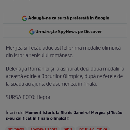
Adaugă-ne ca sursă preferată în Google
Urmărește SpyNews pe Discover
Mergea și Tecău aduc astfel prima medalie olimpică
din istoria tenisului românesc.
Delegaţia României şi-a asigurat deja două medalii la
această ediție a Jocurilor Olimpice, după ce fetele de
la spadă au ajuns, de asemenea, în finală.
SURSA FOTO: Hepta
Moment istoric la Rio de Janeiro! Mergea și Tecău
În articolul
s-au calificat în finala olimpică!
:
spynews
spynews sport
tenis
jocurile olimpice