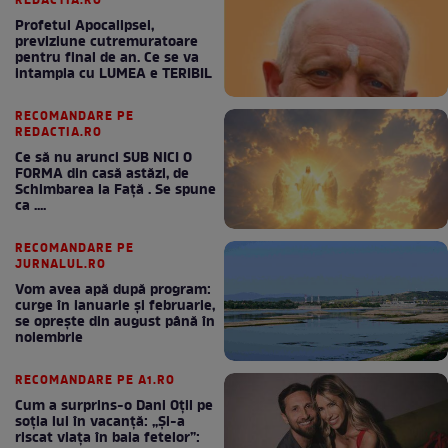
REDACTIA.RO
Profetul Apocalipsei,
previziune cutremuratoare
pentru final de an. Ce se va
intampla cu LUMEA e TERIBIL
RECOMANDARE PE
REDACTIA.RO
Ce să nu arunci SUB NICI O
FORMA din casă astăzi, de
Schimbarea la Față . Se spune
ca ....
RECOMANDARE PE
JURNALUL.RO
Vom avea apă după program:
curge în ianuarie și februarie,
se oprește din august până în
noiembrie
RECOMANDARE PE A1.RO
Cum a surprins-o Dani Oțil pe
soția lui în vacanță: „Și-a
riscat viața în baia fetelor”: