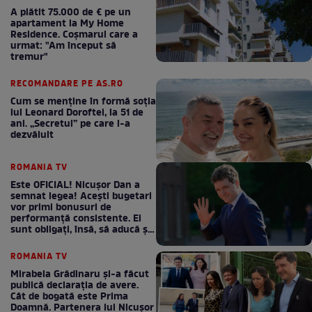
A plătit 75.000 de € pe un
apartament la My Home
Residence. Coşmarul care a
urmat: "Am început să
tremur"
RECOMANDARE PE AS.RO
Cum se menţine în formă soţia
lui Leonard Doroftei, la 51 de
ani. „Secretul” pe care l-a
dezvăluit
ROMANIA TV
Este OFICIAL! Nicușor Dan a
semnat legea! Acești bugetari
vor primi bonusuri de
performanță consistente. Ei
sunt obligați, însă, să aducă și
bani la bugetul de stat
ROMANIA TV
Mirabela Grădinaru și-a făcut
publică declarația de avere.
Cât de bogată este Prima
Doamnă. Partenera lui Nicușor