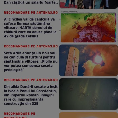
Dan câștigă un salariu foarte
bun în fiecare lună!
RECOMANDARE PE ANTENA3.RO
Al cincilea val de caniculă va
sufoca Europa săptămâna
viitoare. HARTA domului de
căldură care va aduce până la
42 de grade Celsius
RECOMANDARE PE ANTENA3.RO
Șefa ANM anunță un nou val
de caniculă și furtuni pentru
săptămâna viitoare: „Ploile nu
vor putea compensa seceta
pedologică”
RECOMANDARE PE ANTENA3.RO
Din albia Dunării secate a ieșit
la iveală Podul lui Constantin,
din Imperiul Roman. Imagini
rare cu impresionanta
construcție din 328
RECOMANDARE PE