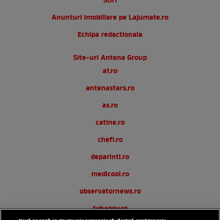
Stiri
Anunturi imobiliare pe Lajumate.ro
Echipa redactionala
Site-uri Antena Group
a1.ro
antenastars.ro
as.ro
catine.ro
chefi.ro
deparinti.ro
medicool.ro
observatornews.ro
tvhappy.ro