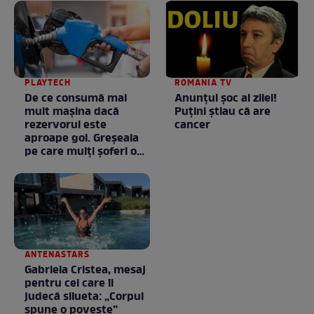
PLAYTECH
ROMANIA TV
De ce consumă mai
Anunţul şoc al zilei!
mult mașina dacă
Puţini ştiau că are
rezervorul este
cancer
aproape gol. Greșeala
pe care mulți șoferi o
fac fără să știe
ANTENASTARS
Gabriela Cristea, mesaj
pentru cei care îi
judecă silueta: „Corpul
spune o poveste”