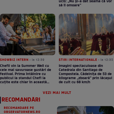
ucis: „Nu și-a dat seama că vor
să îl omoare”
SHOWBIZ INTERN
• la 12:39
STIRI INTERNATIONALE
• la 12:35
Chefii vin la Summer Well cu
Imagini spectaculoase din
cele mai savuroase gustări de
Catedrala din Santiago de
festival. Prima întâlnire cu
Compostela. Cădelnița de 53 de
publicul la standul Chefi la
kilograme „zboară” prin lăcașul
cuțite este chiar în această
de cult cu 68 km/h
seară!
VEZI MAI MULT
RECOMANDĂRI
RECOMANDARE PE
OBSERVATORNEWS.RO