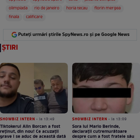
olimpiada
rio de janeiro
horia tecau
florin mergea
finala
calificare
Puteți urmări știrile SpyNews.ro și pe Google News
ȘTIRI
SHOWBIZ INTERN
• la 13:49
SHOWBIZ INTERN
• la 13:09
Tiktokerul Alin Borcan a fost
Sora lui Mario Berinde,
reținut, din nou! Ce acuzații
declarații cutremurătoare
grave i se aduc de această dată
despre cum a fost fratele său