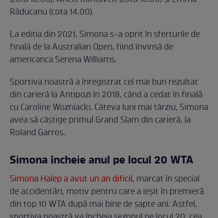
(cota 13.00), Anett Kontaveit (cota 13.00) și Emma
Răducanu (cota 14.00).
La ediția din 2021, Simona s-a oprit în sferturile de
finală de la Australian Open, fiind învinsă de
americanca Serena Williams.
Sportiva noastră a înregistrat cel mai bun rezultat
din carieră la Antipozi în 2018, când a cedat în finală
cu Caroline Wozniacki. Câteva luni mai târziu, Simona
avea să câștige primul Grand Slam din carieră, la
Roland Garros.
Simona încheie anul pe locul 20 WTA
Simona Halep a avut un an dificil
, marcat în special
de accidentări, motiv pentru care a ieșit în premieră
din top 10 WTA după mai bine de șapte ani. Astfel,
sportiva noastră va încheia sezonul pe locul 20, cea