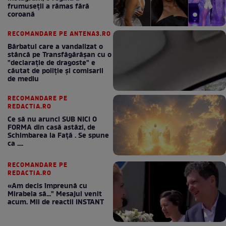
frumuseții a rămas fără
coroană
RECOMANDARE PE ANTENA3.RO
Bărbatul care a vandalizat o
stâncă pe Transfăgărășan cu o
"declaraţie de dragoste" e
căutat de poliție și comisarii
de mediu
RECOMANDARE PE
REDACTIA.RO
Ce să nu arunci SUB NICI O
FORMA din casă astăzi, de
Schimbarea la Față . Se spune
ca ....
RECOMANDARE PE
REDACTIA.RO
«Am decis împreună cu
Mirabela să..." Mesajul venit
acum. Mii de reactii INSTANT