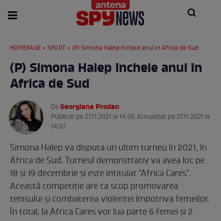
HOMEPAGE
»
SPORT
» (P) Simona Halep încheie anul în Africa de Sud
(P) Simona Halep încheie anul în
Africa de Sud
Georgiana Prodan
De
.
Publicat pe 27.11.2021 la 14:06 Actualizat pe 27.11.2021 la
14:07
Simona Halep va disputa un ultim turneu în 2021, în
Africa de Sud. Turneul demonstrativ va avea loc pe
18 și 19 decembrie și este intitulat "Africa Cares".
Această competiție are ca scop promovarea
tenisului și combaterea violenței împotriva femeilor.
În total, la Africa Cares vor lua parte 6 femei și 2