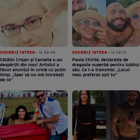
SHOWBIZ INTERN
• la 09:48
SHOWBIZ INTERN
• la 09:21
Cătălin Crișan și Camelia s-au
Paula Chirilă, declarație de
despărțit din nou! Artistul a
dragoste superbă pentru iubitul
făcut anunțul în urmă cu puțin
său. Ce i-a transmis: „Locul
timp: „Sper să nu mă întrebați
meu preferat ești tu”
de ce”