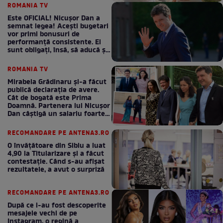
ROMANIA TV
Este OFICIAL! Nicușor Dan a
semnat legea! Acești bugetari
vor primi bonusuri de
performanță consistente. Ei
sunt obligați, însă, să aducă și
bani la bugetul de stat
ROMANIA TV
Mirabela Grădinaru și-a făcut
publică declarația de avere.
Cât de bogată este Prima
Doamnă. Partenera lui Nicușor
Dan câștigă un salariu foarte
bun în fiecare lună!
RECOMANDARE PE ANTENA3.RO
O învățătoare din Sibiu a luat
4,90 la Titularizare și a făcut
contestație. Când s-au afișat
rezultatele, a avut o surpriză
RECOMANDARE PE ANTENA3.RO
După ce i-au fost descoperite
mesajele vechi de pe
Instagram, o regină a