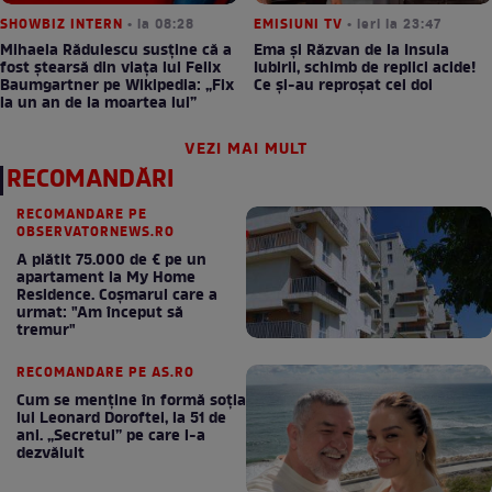
SHOWBIZ INTERN
• la 08:28
EMISIUNI TV
• ieri la 23:47
Mihaela Rădulescu susține că a
Ema și Răzvan de la Insula
fost ștearsă din viața lui Felix
Iubirii, schimb de replici acide!
Baumgartner pe Wikipedia: „Fix
Ce și-au reproșat cei doi
la un an de la moartea lui”
VEZI MAI MULT
RECOMANDĂRI
RECOMANDARE PE
OBSERVATORNEWS.RO
A plătit 75.000 de € pe un
apartament la My Home
Residence. Coşmarul care a
urmat: "Am început să
tremur"
RECOMANDARE PE AS.RO
Cum se menţine în formă soţia
lui Leonard Doroftei, la 51 de
ani. „Secretul” pe care l-a
dezvăluit