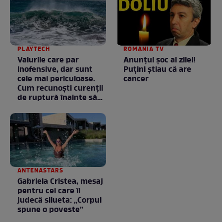
PLAYTECH
ROMANIA TV
Valurile care par
Anunţul şoc al zilei!
inofensive, dar sunt
Puţini ştiau că are
cele mai periculoase.
cancer
Cum recunoști curenții
de ruptură înainte să
intri în apă
ANTENASTARS
Gabriela Cristea, mesaj
pentru cei care îi
judecă silueta: „Corpul
spune o poveste”