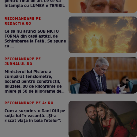
pentru final de an. Ce se va
intampla cu LUMEA e TERIBIL
RECOMANDARE PE
REDACTIA.RO
Ce să nu arunci SUB NICI O
FORMA din casă astăzi, de
Schimbarea la Față . Se spune
ca ....
RECOMANDARE PE
JURNALUL.RO
Ministerul lui Pîslaru a
cumpărat tensiometre,
bocanci pentru construcții,
jaluzele, 30 de kilograme de
miere și 50 de kilograme de
cafea
RECOMANDARE PE A1.RO
Cum a surprins-o Dani Oțil pe
soția lui în vacanță: „Și-a
riscat viața în baia fetelor”: