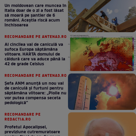
Un moldovean care muncea în
Italia doar de o zi a fost lăsat
să moară pe şantier de 6
români. Aceștia riscă acum
închisoarea
RECOMANDARE PE ANTENA3.RO
Al cincilea val de caniculă va
sufoca Europa săptămâna
viitoare. HARTA domului de
căldură care va aduce până la
42 de grade Celsius
RECOMANDARE PE ANTENA3.RO
Șefa ANM anunță un nou val
de caniculă și furtuni pentru
săptămâna viitoare: „Ploile nu
vor putea compensa seceta
pedologică”
RECOMANDARE PE
REDACTIA.RO
Profetul Apocalipsei,
previziune cutremuratoare