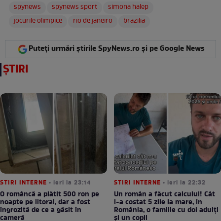
spynews
spynews sport
simona halep
jocurile olimpice
rio de janeiro
brazilia
Puteți urmări știrile SpyNews.ro și pe Google News
ȘTIRI
STIRI INTERNE
• ieri la 23:14
STIRI INTERNE
• ieri la 22:32
O româncă a plătit 500 ron pe
Un român a făcut calculul! Cât
noapte pe litoral, dar a fost
l-a costat 5 zile la mare, în
îngrozită de ce a găsit în
România, o familie cu doi adulți
cameră
și un copil