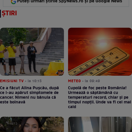
Puteți urmări știrile SpyNews.ro și pe Google News
ȘTIRI
EMISIUNI TV
• la 10:15
METEO
• la 09:49
Ce a făcut Alina Pușcău, după
Cupolă de foc peste România!
ce i-au apărut simptomele de
Urmează o săptămână cu
cancer. Nimeni nu bănuia că
temperaturi record, chiar și pe
este bolnavă
timpul nopții. Unde va fi cel mai
cald