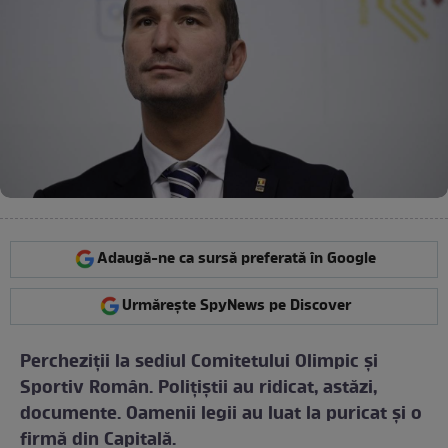
Adaugă-ne ca sursă preferată în Google
Urmărește SpyNews pe Discover
Percheziţii la sediul Comitetului Olimpic şi
Sportiv Român. Polițiștii au ridicat, astăzi,
documente. Oamenii legii au luat la puricat şi o
firmă din Capitală.