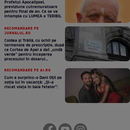
Profetul Apocalipsei,
previziune cutremuratoare
pentru final de an. Ce se va
intampla cu LUMEA e TERIBIL
RECOMANDARE PE
JURNALUL.RO
Coldea și Trăilă, cu ochii pe
termenele de prescripție, după
ce Curtea de Apel a dat „undă
verde” pentru începerea
procesului în dosarul
„Generalilor”
RECOMANDARE PE A1.RO
Cum a surprins-o Dani Oțil pe
soția lui în vacanță: „Și-a
riscat viața în baia fetelor”: