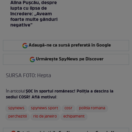
Alina Pușcău, despre
lupta cu lipsa de
încredere: „Aveam
foarte multe gânduri
negative”
Adaugă-ne ca sursă preferată în Google
Urmărește SpyNews pe Discover
SURSA FOTO: Hepta
ŞOC în sportul românesc! Poliţia a descins la
În articolul
sediul COSR! Află motivul
:
spynews
spynews sport
cosr
politia romana
perchezitii
rio de janeiro
echipament