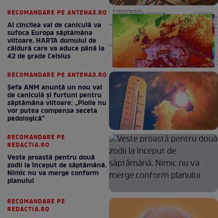
RECOMANDARE PE ANTENA3.RO
Al cincilea val de caniculă va
sufoca Europa săptămâna
viitoare. HARTA domului de
căldură care va aduce până la
42 de grade Celsius
RECOMANDARE PE ANTENA3.RO
Șefa ANM anunță un nou val
de caniculă și furtuni pentru
săptămâna viitoare: „Ploile nu
vor putea compensa seceta
pedologică”
RECOMANDARE PE
REDACTIA.RO
Veste proastă pentru două
zodii la început de săptămână.
Nimic nu va merge conform
planului
RECOMANDARE PE
REDACTIA.RO