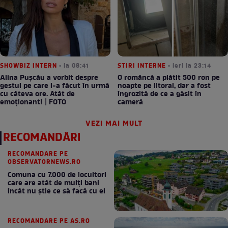
SHOWBIZ INTERN
• la 08:41
STIRI INTERNE
• ieri la 23:14
Alina Pușcău a vorbit despre
O româncă a plătit 500 ron pe
gestul pe care l-a făcut în urmă
noapte pe litoral, dar a fost
cu câteva ore. Atât de
îngrozită de ce a găsit în
emoționant! | FOTO
cameră
VEZI MAI MULT
RECOMANDĂRI
RECOMANDARE PE
OBSERVATORNEWS.RO
Comuna cu 7.000 de locuitori
care are atât de mulți bani
încât nu știe ce să facă cu ei
RECOMANDARE PE AS.RO