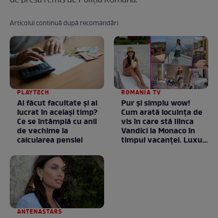
de presă remis de Poliţia Română.
Articolul continuă după recomandări
PLAYTECH
ROMANIA TV
Ai făcut facultate și ai
Pur și simplu wow!
lucrat în același timp?
Cum arată locuința de
Ce se întâmplă cu anii
vis în care stă Ilinca
de vechime la
Vandici la Monaco în
calcularea pensiei
timpul vacanței. Luxul
e în starea lui pură.
Totul arată ca în filme!
/ GALERIE FOTO
ANTENASTARS