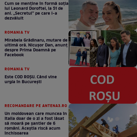
Cum se menţine în formă soţia
lui Leonard Doroftei, la 51 de
ani. „Secretul” pe care l-a
dezvăluit
ROMANIA TV
Mirabela Grădinaru, mutare de
ultimă oră. Nicuşor Dan, anunţ
despre Prima Doamnă pe
Facebook
ROMANIA TV
Este COD ROŞU. Când vine
urgia în Bucureşti
RECOMANDARE PE ANTENA3.RO
Un moldovean care muncea în
Italia doar de o zi a fost lăsat
să moară pe şantier de 6
români. Aceștia riscă acum
închisoarea