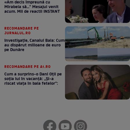
«Am decis împreună cu
Mirabela să..." Mesajul venit
acum. Mii de reactii INSTANT
RECOMANDARE PE
JURNALUL.RO
Investigație, Canalul Bala: Cum
au dispărut milioane de euro
pe Dunăre
RECOMANDARE PE A1.RO
Cum a surprins-o Dani Oțil pe
soția lui în vacanță: „Și-a
riscat viața în baia fetelor”: