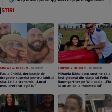
Puteți urmări știrile SpyNews.ro și pe Google News
ȘTIRI
SHOWBIZ INTERN
• la 09:21
SHOWBIZ INTERN
• la 08:28
Paula Chirilă, declarație de
Mihaela Rădulescu susține că a
dragoste superbă pentru iubitul
fost ștearsă din viața lui Felix
său. Ce i-a transmis: „Locul
Baumgartner pe Wikipedia: „Fix
meu preferat ești tu”
la un an de la moartea lui”