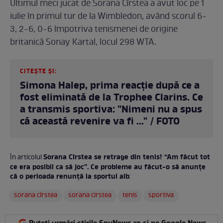
Ultimul meci jucat de Sorana Cîrstea a avut loc pe 1
iulie în primul tur de la Wimbledon, având scorul 6-
3, 2-6, 0-6 împotriva tenismenei de origine
britanică Sonay Kartal, locul 298 WTA.
CITEȘTE ȘI:
Simona Halep, prima reacție după ce a
fost eliminată de la Trophee Clarins. Ce
a transmis sportiva: "Nimeni nu a spus
că această revenire va fi ..." / FOTO
Sorana Cîrstea se retrage din tenis! “Am făcut tot
În articolul
ce era posibil ca să joc”. Ce probleme au făcut-o să anunțe
că o perioada renunță la sportul alb
:
sorana cîrstea
sorana cirstea
tenis
sportiva