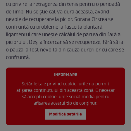
cu privire la retragerea din tenis pentru o perioadă
de timp. Nu se știe cât va dura aceasta, având
nevoie de recuperare la picior. Sorana Cîrstea se
confruntă cu probleme la fasceita plantară,
ligamentul care unește călcâiul de partea din față a
piciorului. Deși a încercat să se recupereze, fără să ia
o pauză, a fost nevoită din cauza durerilor cu care se
confruntă.
INFORMARE
Setările tale privind cookie-urile nu permit
afișarea conținutului din această zonă. E necesar
să accepți cookie-urile social media pentru
afisarea acestui tip de conținut.
Modifică setările