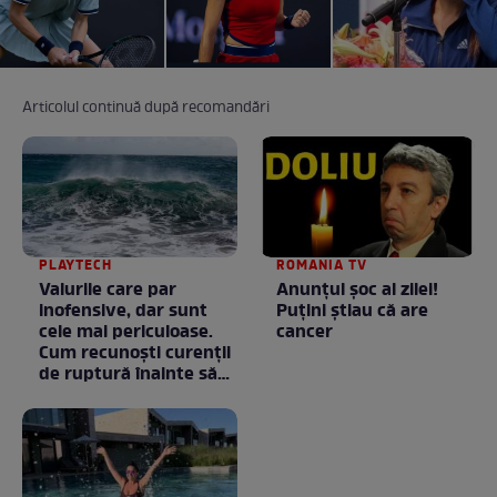
Articolul continuă după recomandări
PLAYTECH
ROMANIA TV
Valurile care par
Anunţul şoc al zilei!
inofensive, dar sunt
Puţini ştiau că are
cele mai periculoase.
cancer
Cum recunoști curenții
de ruptură înainte să
intri în apă