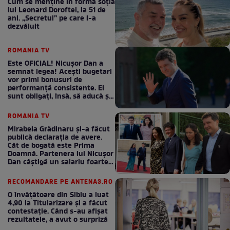
Cum se menţine în formă soţia
lui Leonard Doroftei, la 51 de
ani. „Secretul” pe care l-a
dezvăluit
ROMANIA TV
Este OFICIAL! Nicușor Dan a
semnat legea! Acești bugetari
vor primi bonusuri de
performanță consistente. Ei
sunt obligați, însă, să aducă și
bani la bugetul de stat
ROMANIA TV
Mirabela Grădinaru și-a făcut
publică declarația de avere.
Cât de bogată este Prima
Doamnă. Partenera lui Nicușor
Dan câștigă un salariu foarte
bun în fiecare lună!
RECOMANDARE PE ANTENA3.RO
O învățătoare din Sibiu a luat
4,90 la Titularizare și a făcut
contestație. Când s-au afișat
rezultatele, a avut o surpriză