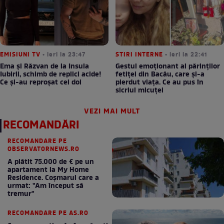
EMISIUNI TV
• ieri la 23:47
STIRI INTERNE
• ieri la 22:41
Ema și Răzvan de la Insula
Gestul emoționant al părinților
Iubirii, schimb de replici acide!
fetiței din Bacău, care și-a
Ce și-au reproșat cei doi
pierdut viața. Ce au pus în
sicriul micuței
VEZI MAI MULT
RECOMANDĂRI
RECOMANDARE PE
OBSERVATORNEWS.RO
A plătit 75.000 de € pe un
apartament la My Home
Residence. Coşmarul care a
urmat: "Am început să
tremur"
RECOMANDARE PE AS.RO