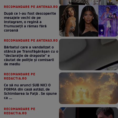
RECOMANDARE PE ANTENA3.RO
După ce i-au fost descoperite
mesajele vechi de pe
Instagram, o regină a
frumuseții a rămas fără
coroană
RECOMANDARE PE ANTENA3.RO
Bărbatul care a vandalizat o
stâncă pe Transfăgărășan cu o
"declaraţie de dragoste" e
căutat de poliție și comisarii
de mediu
RECOMANDARE PE
REDACTIA.RO
Ce să nu arunci SUB NICI O
FORMA din casă astăzi, de
Schimbarea la Față . Se spune
ca ....
RECOMANDARE PE
REDACTIA.RO