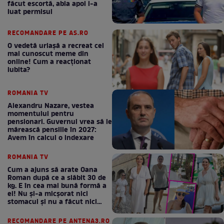
făcut escortă, abia apoi i-a
luat permisul
RECOMANDARE PE AS.RO
O vedetă uriașă a recreat cel
mai cunoscut meme din
online! Cum a reacționat
iubita?
ROMANIA TV
Alexandru Nazare, vestea
momentului pentru
pensionari. Guvernul vrea să le
mărească pensiile în 2027:
Avem în calcul o indexare
ROMANIA TV
Cum a ajuns să arate Oana
Roman după ce a slăbit 30 de
kg. E în cea mai bună formă a
ei! Nu și-a micșorat nici
stomacul și nu a făcut nici
Mounjaro / GALERIE FOTO
RECOMANDARE PE ANTENA3.RO