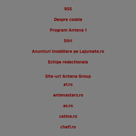
RSS
Despre cookie
Program Antena 1
Stiri
Anunturi imobiliare pe Lajumate.ro
Echipa redactionala
Site-uri Antena Group
a1.ro
antenastars.ro
as.ro
catine.ro
chefi.ro