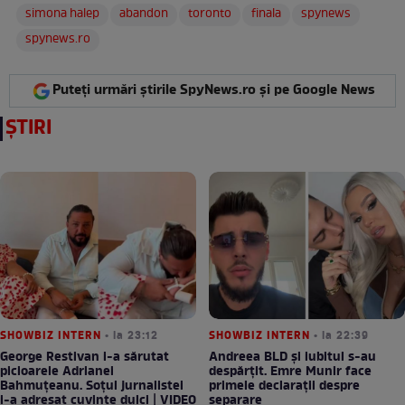
simona halep
abandon
toronto
finala
spynews
spynews.ro
Puteți urmări știrile SpyNews.ro și pe Google News
ȘTIRI
SHOWBIZ INTERN
• la 23:12
SHOWBIZ INTERN
• la 22:39
George Restivan i-a sărutat
Andreea BLD și iubitul s-au
picioarele Adrianei
despărțit. Emre Munir face
Bahmuțeanu. Soțul jurnalistei
primele declarații despre
i-a adresat cuvinte dulci | VIDEO
separare