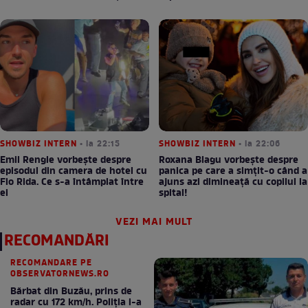
SHOWBIZ INTERN
• la 22:15
SHOWBIZ INTERN
• la 22:06
Emil Rengle vorbește despre
Roxana Blagu vorbește despre
episodul din camera de hotel cu
panica pe care a simțit-o când a
Flo Rida. Ce s-a întâmplat între
ajuns azi dimineață cu copilul la
ei
spital!
VEZI MAI MULT
RECOMANDĂRI
RECOMANDARE PE
OBSERVATORNEWS.RO
Bărbat din Buzău, prins de
radar cu 172 km/h. Poliţia i-a