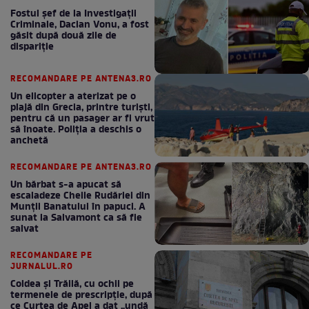
Fostul șef de la Investigații
Criminale, Dacian Vonu, a fost
găsit după două zile de
dispariţie
RECOMANDARE PE ANTENA3.RO
Un elicopter a aterizat pe o
plajă din Grecia, printre turiști,
pentru că un pasager ar fi vrut
să înoate. Poliția a deschis o
anchetă
RECOMANDARE PE ANTENA3.RO
Un bărbat s-a apucat să
escaladeze Cheile Rudăriei din
Munții Banatului în papuci. A
sunat la Salvamont ca să fie
salvat
RECOMANDARE PE
JURNALUL.RO
Coldea și Trăilă, cu ochii pe
termenele de prescripție, după
ce Curtea de Apel a dat „undă