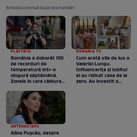
Articolul continuă după recomandări
PLAYTECH
ROMANIA TV
România a doborât 150
Cum arată vila de lux a
de recorduri de
Valeriei Lungu.
temperatură într-o
Influencerița și iubitul
singură săptămână.
ei au ridicat casa de la
Zonele în care căldura a
zero. Au investit o
ajuns la valori
avere în ea, dar fiecare
neobișnuite
bănuț a meritat. E mai
ceva ca în filme! /
GALERIE FOTO
ANTENASTARS
Alina Pușcău, despre