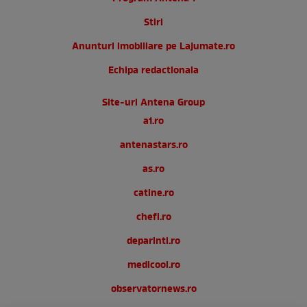
Stiri
Anunturi imobiliare pe Lajumate.ro
Echipa redactionala
Site-uri Antena Group
a1.ro
antenastars.ro
as.ro
catine.ro
chefi.ro
deparinti.ro
medicool.ro
observatornews.ro