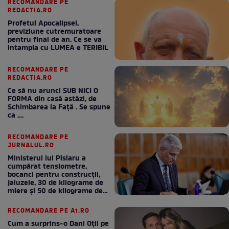
RECOMANDARE PE
REDACTIA.RO
Profetul Apocalipsei,
previziune cutremuratoare
pentru final de an. Ce se va
intampla cu LUMEA e TERIBIL
RECOMANDARE PE
REDACTIA.RO
Ce să nu arunci SUB NICI O
FORMA din casă astăzi, de
Schimbarea la Față . Se spune
ca ....
RECOMANDARE PE
JURNALUL.RO
Ministerul lui Pîslaru a
cumpărat tensiometre,
bocanci pentru construcții,
jaluzele, 30 de kilograme de
miere și 50 de kilograme de
cafea
RECOMANDARE PE A1.RO
Cum a surprins-o Dani Oțil pe