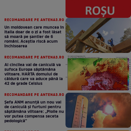
RECOMANDARE PE ANTENA3.RO
Un moldovean care muncea în
Italia doar de o zi a fost lăsat
să moară pe şantier de 6
români. Aceștia riscă acum
închisoarea
RECOMANDARE PE ANTENA3.RO
Al cincilea val de caniculă va
sufoca Europa săptămâna
viitoare. HARTA domului de
căldură care va aduce până la
42 de grade Celsius
RECOMANDARE PE ANTENA3.RO
Șefa ANM anunță un nou val
de caniculă și furtuni pentru
săptămâna viitoare: „Ploile nu
vor putea compensa seceta
pedologică”