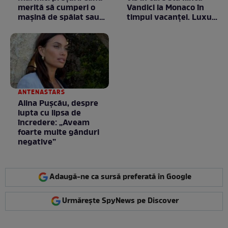
merită să cumperi o
Vandici la Monaco în
mașină de spălat sau
timpul vacanței. Luxul
un frigider
e în starea lui pură.
Totul arată ca în filme!
/ GALERIE FOTO
ANTENASTARS
Alina Pușcău, despre
lupta cu lipsa de
încredere: „Aveam
foarte multe gânduri
negative”
Adaugă-ne ca sursă preferată în Google
Urmărește SpyNews pe Discover