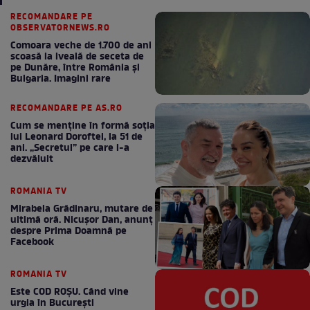
RECOMANDARE PE
OBSERVATORNEWS.RO
Comoara veche de 1.700 de ani
scoasă la iveală de seceta de
pe Dunăre, între România şi
Bulgaria. Imagini rare
RECOMANDARE PE AS.RO
Cum se menţine în formă soţia
lui Leonard Doroftei, la 51 de
ani. „Secretul” pe care l-a
dezvăluit
ROMANIA TV
Mirabela Grădinaru, mutare de
ultimă oră. Nicuşor Dan, anunţ
despre Prima Doamnă pe
Facebook
ROMANIA TV
Este COD ROŞU. Când vine
urgia în Bucureşti