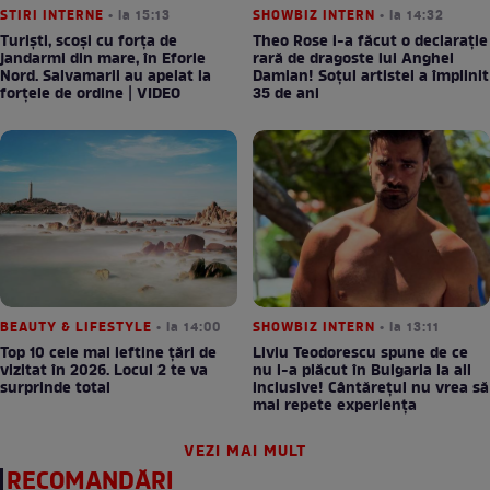
STIRI INTERNE
• la 15:13
SHOWBIZ INTERN
• la 14:32
Turiști, scoși cu forța de
Theo Rose i-a făcut o declarație
jandarmi din mare, în Eforie
rară de dragoste lui Anghel
Nord. Salvamarii au apelat la
Damian! Soțul artistei a împlinit
forțele de ordine | VIDEO
35 de ani
BEAUTY & LIFESTYLE
• la 14:00
SHOWBIZ INTERN
• la 13:11
Top 10 cele mai ieftine țări de
Liviu Teodorescu spune de ce
vizitat în 2026. Locul 2 te va
nu i-a plăcut în Bulgaria la all
surprinde total
inclusive! Cântărețul nu vrea să
mai repete experiența
VEZI MAI MULT
RECOMANDĂRI