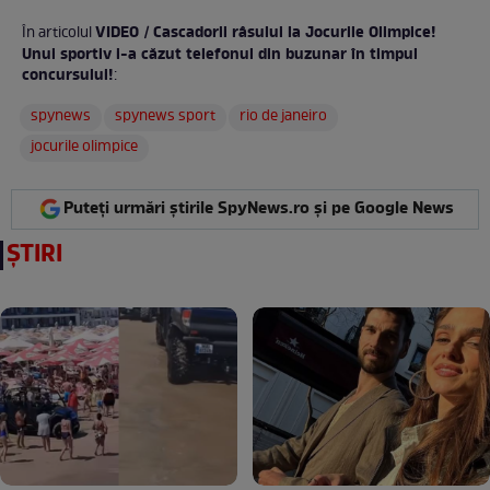
VIDEO / Cascadorii râsului la Jocurile Olimpice!
În articolul
Unui sportiv i-a căzut telefonul din buzunar în timpul
concursului!
:
spynews
spynews sport
rio de janeiro
jocurile olimpice
Puteți urmări știrile SpyNews.ro și pe Google News
ȘTIRI