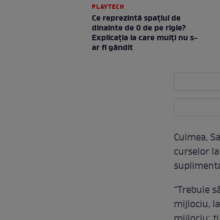
PLAYTECH
Ce reprezintă spaţiul de
dinainte de 0 de pe rigle?
Explicaţia la care mulţi nu s-
ar fi gândit
Culmea, Sa
curselor la
suplimentar
“Trebuie să
mijlociu, l
mijlociu; ț