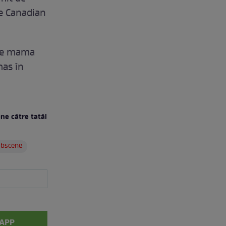
he Canadian
t de mama
mas în
ne către tatăl
obscene
APP