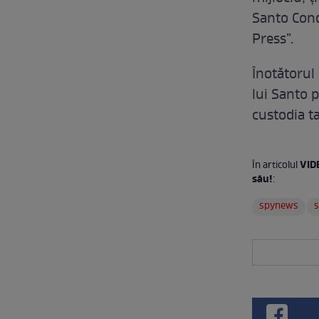
Santo Condo
Press”.
Înotătorul
lui Santo 
custodia ta
VIDE
În articolul
său!
:
spynews