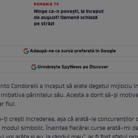
ROMANIA TV
Ninge ca-n povești, la început
de august! Oamenii schiază
pe străzi
Adaugă-ne ca sursă preferată în Google
Urmărește SpyNews pe Discover
nto Condorelli a început să arate degetul mijlociu î
 inițiativa părintelui său. Acesta a dorit să-și motiv
 fiul.
-ți crești încrederea, așa că arată-le concurenților 
a modul simbolic. Înaintea fiecărei curse arată-mi d
i-l voi arăta și eu, la rândul meu”, ar fi fost sfatul pr