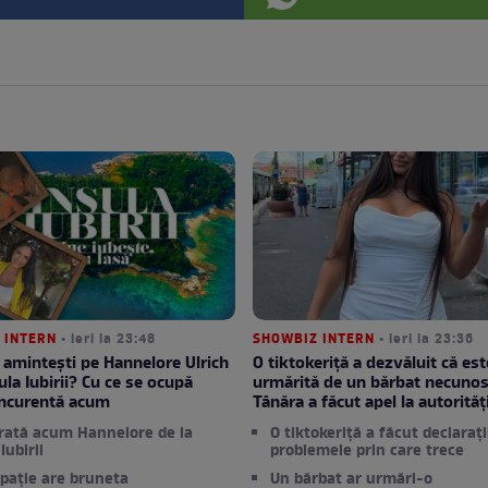
 INTERN
• ieri la 23:48
SHOWBIZ INTERN
• ieri la 23:36
 amintești pe Hannelore Ulrich
O tiktokeriță a dezvăluit că est
ula Iubirii? Cu ce se ocupă
urmărită de un bărbat necunos
oncurentă acum
Tânăra a făcut apel la autorităț
rată acum Hannelore de la
O tiktokeriță a făcut declarați
Iubirii
problemele prin care trece
pație are bruneta
Un bărbat ar urmări-o