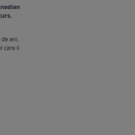
canadian
curs.
 de ani,
l care îi