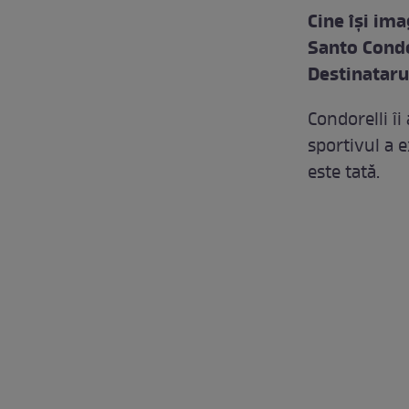
Cine îşi im
Santo Condo
Destinatarul
Condorelli îi
sportivul a e
este tată.