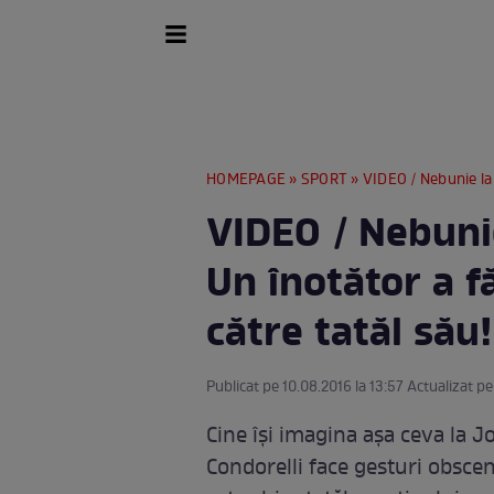
HOMEPAGE
»
SPORT
» VIDEO / Nebunie la Joc
VIDEO / Nebunie
Un înotător a f
către tatăl său!
Publicat pe 10.08.2016 la 13:57 Actualizat pe
Cine îşi imagina aşa ceva la J
Condorelli face gesturi obscen