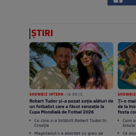
ȘTIRI
SHOWBIZ INTERN
• la 00:15
SHOWBIZ
Robert Tudor și-a pozat soția alături de
Ți-o mai
un fotbalist care a făcut senzație la
de la Ins
Cupa Mondială de Fotbal 2026
fosta c
Cu cine s-a întâlnit Robert Tudor în
Cum a
Croația
Insula 
Magicianul l-a abordat cu greu pe
Ce ocu