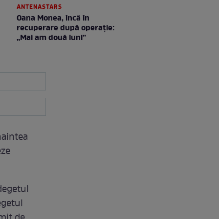
ANTENASTARS
Oana Monea, încă în
recuperare după operație:
„Mai am două luni”
naintea
eze
degetul
egetul
imit de