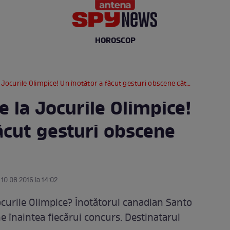
HOROSCOP
urile Olimpice! Un înotător a făcut gesturi obscene către tatăl său!
 la Jocurile Olimpice!
ăcut gesturi obscene
 10.08.2016 la 14:02
ocurile Olimpice? Înotătorul canadian Santo
e înaintea fiecărui concurs. Destinatarul