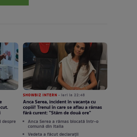
SHOWBIZ INTERN
• ieri la 22:48
e
Anca Serea, incident în vacanța cu
cut.
copiii! Trenul în care se aflau a rămas
i
fără curent: ”Stăm de două ore”
i despre
Anca Serea a rămas blocată într-o
comună din Italia
Vedeta a făcut declarații