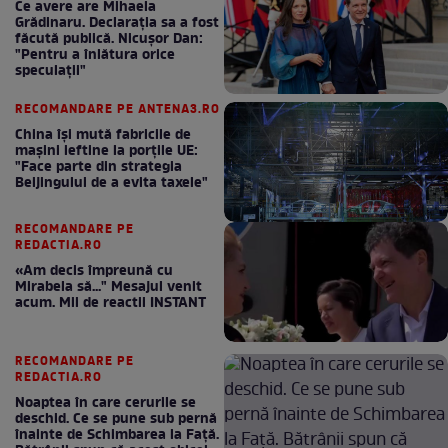
Ce avere are Mihaela
Grădinaru. Declarația sa a fost
făcută publică. Nicușor Dan:
"Pentru a înlătura orice
speculații"
RECOMANDARE PE ANTENA3.RO
China își mută fabricile de
mașini ieftine la porțile UE:
"Face parte din strategia
Beijingului de a evita taxele"
RECOMANDARE PE
REDACTIA.RO
«Am decis împreună cu
Mirabela să..." Mesajul venit
acum. Mii de reactii INSTANT
RECOMANDARE PE
REDACTIA.RO
Noaptea în care cerurile se
deschid. Ce se pune sub pernă
înainte de Schimbarea la Față.