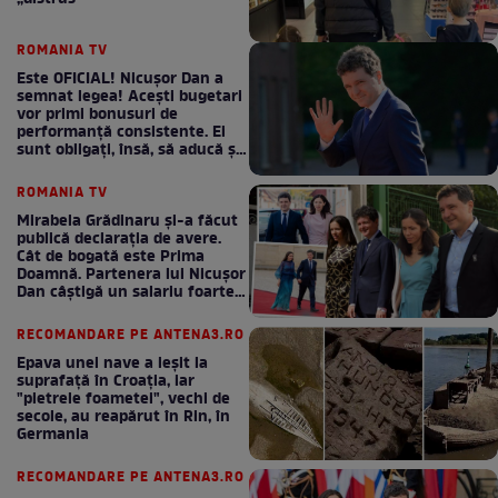
ROMANIA TV
Este OFICIAL! Nicușor Dan a
semnat legea! Acești bugetari
vor primi bonusuri de
performanță consistente. Ei
sunt obligați, însă, să aducă și
bani la bugetul de stat
ROMANIA TV
Mirabela Grădinaru și-a făcut
publică declarația de avere.
Cât de bogată este Prima
Doamnă. Partenera lui Nicușor
Dan câștigă un salariu foarte
bun în fiecare lună!
RECOMANDARE PE ANTENA3.RO
Epava unei nave a ieșit la
suprafață în Croația, iar
"pietrele foametei", vechi de
secole, au reapărut în Rin, în
Germania
RECOMANDARE PE ANTENA3.RO