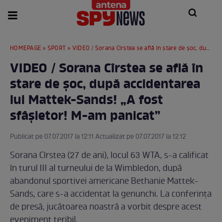
HOMEPAGE
»
SPORT
» VIDEO / Sorana Cîrstea se află în stare de şoc, după accidentarea lui Mattek-Sands! „A fost sfâşietor! M-am panicat”
VIDEO / Sorana Cîrstea se află în
stare de şoc, după accidentarea
lui Mattek-Sands! „A fost
sfâşietor! M-am panicat”
Publicat pe 07.07.2017 la 12:11 Actualizat pe 07.07.2017 la 12:12
Sorana Cîrstea (27 de ani), locul 63 WTA, s-a calificat
în turul III al turneului de la Wimbledon, după
abandonul sportivei americane Bethanie Mattek-
Sands, care s-a accidentat la genunchi. La conferinţa
de presă, jucătoarea noastră a vorbit despre acest
eveniment teribil.