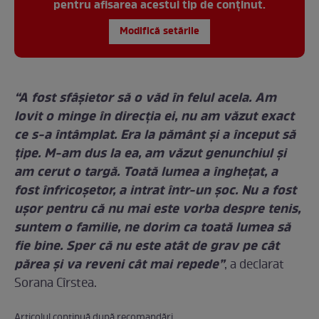
pentru afisarea acestui tip de conținut.
Modifică setările
“A fost sfâşietor să o văd în felul acela. Am
lovit o minge în direcţia ei, nu am văzut exact
ce s-a întâmplat. Era la pământ şi a început să
ţipe. M-am dus la ea, am văzut genunchiul şi
am cerut o targă. Toată lumea a îngheţat, a
fost înfricoşetor, a intrat într-un şoc. Nu a fost
uşor pentru că nu mai este vorba despre tenis,
suntem o familie, ne dorim ca toată lumea să
fie bine. Sper că nu este atât de grav pe cât
părea şi va reveni cât mai repede”
, a declarat
Sorana Cîrstea.
Articolul continuă după recomandări