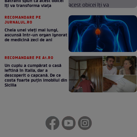
Bătrânii spun că acest obicei
îți va transforma viața
RECOMANDARE PE
JURNALUL.RO
Cheia unei vieți mai lungi,
ascunsă într-un organ ignorat
de medicină zeci de ani
RECOMANDARE PE A1.RO
Un cuplu a cumpărat o casă
ieftină în Italia, dar a
descoperit o capcană. De ce
costa foarte puțin imobilul din
Sicilia