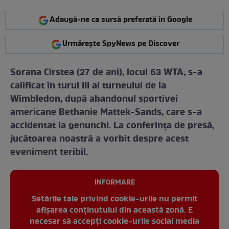
Adaugă-ne ca sursă preferată în Google
Urmărește SpyNews pe Discover
Sorana Cîrstea (27 de ani), locul 63 WTA, s-a
calificat în turul III al turneului de la
Wimbledon, după abandonul sportivei
americane Bethanie Mattek-Sands, care s-a
accidentat la genunchi. La conferinţa de presă,
jucătoarea noastră a vorbit despre acest
eveniment teribil.
INFORMARE
Setările tale privind cookie-urile nu permit
afișarea conținutului din această zonă. E
necesar să accepți cookie-urile social media