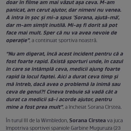
doar în filme am mai văzut aşa ceva. M-am
panicat, am cerut ajutor, dar nimeni nu venea.
A intra în şoc şi mi-a spus 'Sorana, ajută-mă',
dar m-am simţit inutilă. Mi-aş fi dorit să pot
face mai mult. Sper că nu va avea nevoie de
operaţie”
, a continuat sportiva noastră.
“Nu am digerat, încă acest incident pentru că a
fost foarte rapid. Există sporturi unde, în cazul
în care se întâmplă ceva, medicii ajung foarte
rapid la locul faptei. Aici a durat ceva timp şi
mă întreb, dacă avea o problemă la inimă sau
ceva de genul?! Cineva trebuie să vadă cât a
durat ca medicii să-i acorde ajutor, pentru
mine a fost prea mult”
, a încheiat Sorana Cîrstea.
Sorana Cîrstea
În turul III de la Wimbledon,
va juca
împotriva sportivei spaniole Garbine Muguruza (23