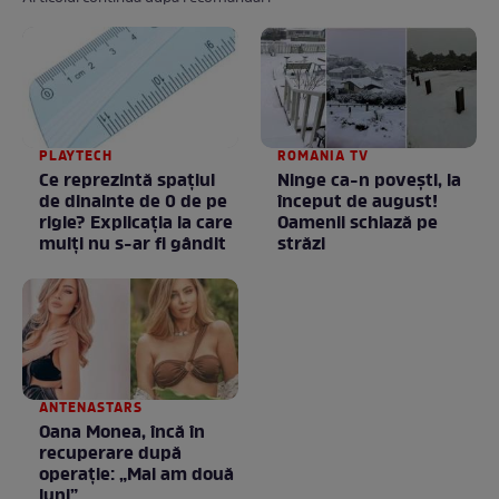
PLAYTECH
ROMANIA TV
Ce reprezintă spaţiul
Ninge ca-n povești, la
de dinainte de 0 de pe
început de august!
rigle? Explicaţia la care
Oamenii schiază pe
mulţi nu s-ar fi gândit
străzi
ANTENASTARS
Oana Monea, încă în
recuperare după
operație: „Mai am două
luni”