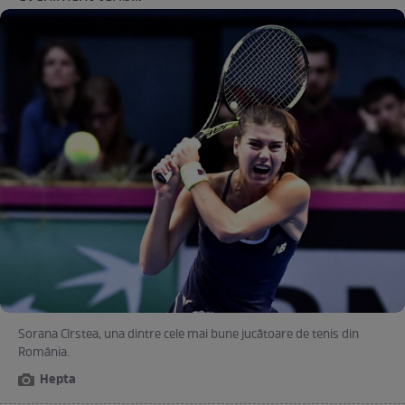
Sorana Cîrstea, una dintre cele mai bune jucătoare de tenis din
România.
Hepta