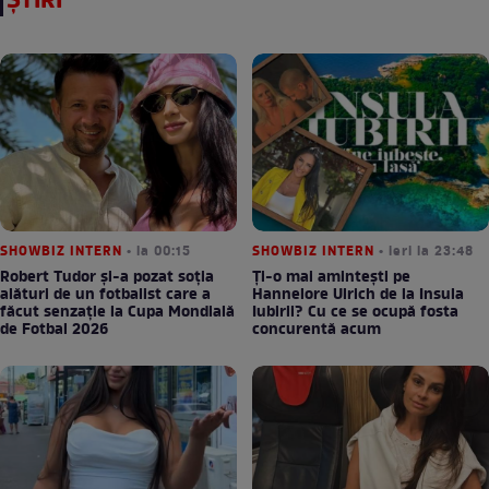
ȘTIRI
SHOWBIZ INTERN
• la 00:15
SHOWBIZ INTERN
• ieri la 23:48
Robert Tudor și-a pozat soția
Ți-o mai amintești pe
alături de un fotbalist care a
Hannelore Ulrich de la Insula
făcut senzație la Cupa Mondială
Iubirii? Cu ce se ocupă fosta
de Fotbal 2026
concurentă acum