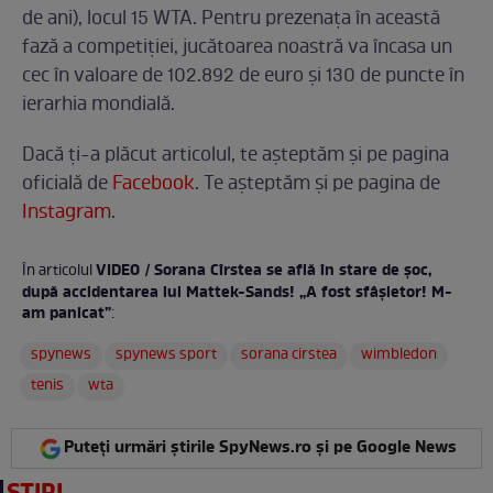
de ani), locul 15 WTA. Pentru prezenaţa în această
fază a competiţiei, jucătoarea noastră va încasa un
cec în valoare de 102.892 de euro şi 130 de puncte în
ierarhia mondială.
Dacă ți-a plăcut articolul, te așteptăm și pe pagina
oficială de
Facebook
. Te aşteptăm şi pe pagina de
Instagram
.
VIDEO / Sorana Cîrstea se află în stare de şoc,
În articolul
după accidentarea lui Mattek-Sands! „A fost sfâşietor! M-
am panicat”
:
spynews
spynews sport
sorana cirstea
wimbledon
tenis
wta
Puteți urmări știrile SpyNews.ro și pe Google News