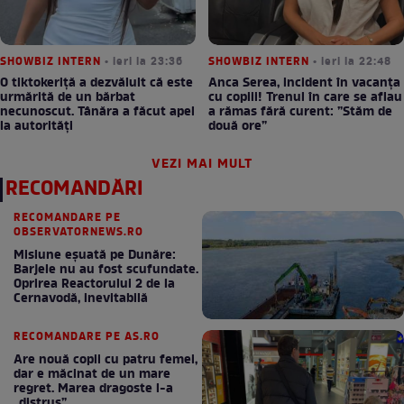
SHOWBIZ INTERN
• ieri la 23:36
SHOWBIZ INTERN
• ieri la 22:48
O tiktokeriță a dezvăluit că este
Anca Serea, incident în vacanța
urmărită de un bărbat
cu copiii! Trenul în care se aflau
necunoscut. Tânăra a făcut apel
a rămas fără curent: ”Stăm de
la autorități
două ore”
VEZI MAI MULT
RECOMANDĂRI
RECOMANDARE PE
OBSERVATORNEWS.RO
Misiune eșuată pe Dunăre:
Barjele nu au fost scufundate.
Oprirea Reactorului 2 de la
Cernavodă, inevitabilă
RECOMANDARE PE AS.RO
Are nouă copii cu patru femei,
dar e măcinat de un mare
regret. Marea dragoste l-a
„distrus”