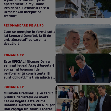
A plătit 75.000 de € pe un
apartament la My Home
Residence. Coşmarul care a
urmat: "Am început să
tremur"
RECOMANDARE PE AS.RO
Cum se menţine în formă soţia
lui Leonard Doroftei, la 51 de
ani. „Secretul” pe care l-a
dezvăluit
ROMANIA TV
Este OFICIAL! Nicușor Dan a
semnat legea! Acești bugetari
vor primi bonusuri de
performanță consistente. Ei
sunt obligați, însă, să aducă și
bani la bugetul de stat
ROMANIA TV
Mirabela Grădinaru și-a făcut
publică declarația de avere.
Cât de bogată este Prima
Doamnă. Partenera lui Nicușor
Dan câștigă un salariu foarte