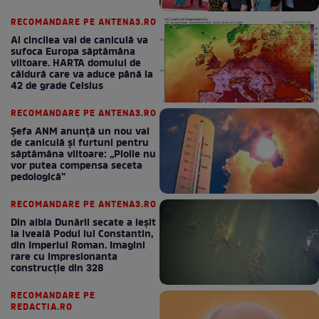
bun în fiecare lună!
RECOMANDARE PE ANTENA3.RO
Al cincilea val de caniculă va
sufoca Europa săptămâna
viitoare. HARTA domului de
căldură care va aduce până la
42 de grade Celsius
RECOMANDARE PE ANTENA3.RO
Șefa ANM anunță un nou val
de caniculă și furtuni pentru
săptămâna viitoare: „Ploile nu
vor putea compensa seceta
pedologică”
RECOMANDARE PE ANTENA3.RO
Din albia Dunării secate a ieșit
la iveală Podul lui Constantin,
din Imperiul Roman. Imagini
rare cu impresionanta
construcție din 328
RECOMANDARE PE
REDACTIA.RO