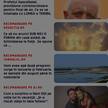
Profetul Apocalipsei,
previziune cutremuratoare
pentru final de an. Ce se va
intampla cu LUMEA e TERIBIL
RECOMANDARE PE
REDACTIA.RO
Ce să nu arunci SUB NICI O
FORMA din casă astăzi, de
Schimbarea la Față . Se spune
ca ....
RECOMANDARE PE
JURNALUL.RO
Vom avea apă după program:
curge în ianuarie și februarie,
se oprește din august până în
noiembrie
RECOMANDARE PE A1.RO
Cum a surprins-o Dani Oțil pe
soția lui în vacanță: „Și-a
riscat viața în baia fetelor”: