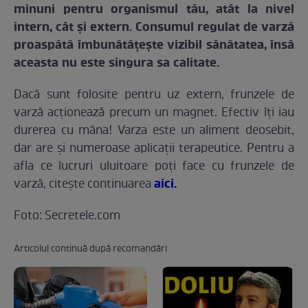
minuni pentru organismul tău, atât la nivel
intern, cât şi extern. Consumul regulat de varză
proaspătă îmbunătăţeşte vizibil sănătatea, însă
aceasta nu este singura sa calitate.
Dacă sunt folosite pentru uz extern, frunzele de
varză acționează precum un magnet. Efectiv îți iau
durerea cu mâna! Varza este un aliment deosebit,
dar are și numeroase aplicații terapeutice. Pentru a
afla ce lucruri uluitoare poţi face cu frunzele de
aici.
varză, citeşte continuarea
Foto: Secretele.com
Articolul continuă după recomandări