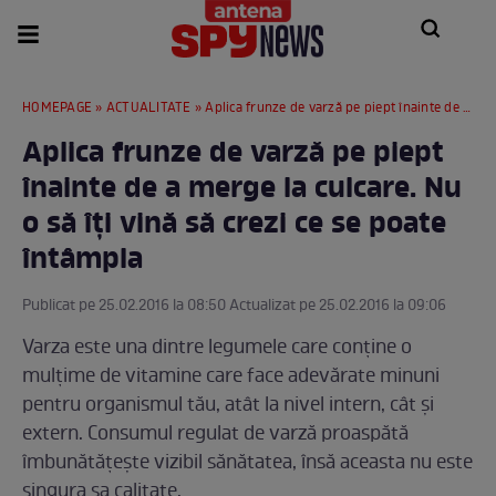
HOMEPAGE
»
ACTUALITATE
» Aplica frunze de varză pe piept înainte de a merge la culcare. Nu o să îţi vină să crezi ce se poate întâmpla
Aplica frunze de varză pe piept
înainte de a merge la culcare. Nu
o să îţi vină să crezi ce se poate
întâmpla
Publicat pe 25.02.2016 la 08:50 Actualizat pe 25.02.2016 la 09:06
Varza este una dintre legumele care conţine o
mulţime de vitamine care face adevărate minuni
pentru organismul tău, atât la nivel intern, cât şi
extern. Consumul regulat de varză proaspătă
îmbunătăţeşte vizibil sănătatea, însă aceasta nu este
singura sa calitate.