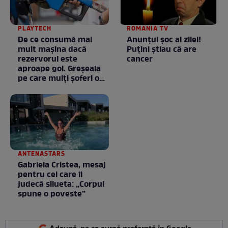
PLAYTECH
ROMANIA TV
De ce consumă mai
Anunţul şoc al zilei!
mult mașina dacă
Puţini ştiau că are
rezervorul este
cancer
aproape gol. Greșeala
pe care mulți șoferi o
fac fără să știe
ANTENASTARS
Gabriela Cristea, mesaj
pentru cei care îi
judecă silueta: „Corpul
spune o poveste”