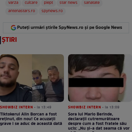
varza
culcare
piept
star news
sanatate
antenastars.ro
spynews.ro
Puteți urmări știrile SpyNews.ro și pe Google News
ȘTIRI
SHOWBIZ INTERN
• la 13:49
SHOWBIZ INTERN
• la 13:09
Tiktokerul Alin Borcan a fost
Sora lui Mario Berinde,
reținut, din nou! Ce acuzații
declarații cutremurătoare
grave i se aduc de această dată
despre cum a fost fratele său
ucis: „Nu și-a dat seama că vor