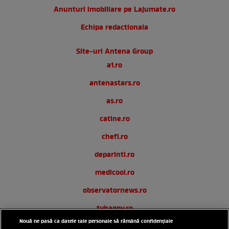
Anunturi imobiliare pe Lajumate.ro
Echipa redactionala
Site-uri Antena Group
a1.ro
antenastars.ro
as.ro
catine.ro
chefi.ro
deparinti.ro
medicool.ro
observatornews.ro
tvhappy.ro
Nouă ne pasă ca datele tale personale să rămână confidențiale
useit.ro