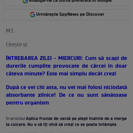
Adaugă-ne ca sursă preferată în Google
Urmărește SpyNews pe Discover
M.T.
Citeşte şi:
ÎNTREBAREA ZILEI - MIERCURI: Cum să scapi de
durerile cumplite provocate de cârcei în doar
câteva minute? Este mai simplu decât crezi
După ce vei citi asta, nu vei mai folosi niciodată
absorbante zilnice! De ce nu sunt sănătoase
pentru organism
Aplica frunze de varză pe piept înainte de a merge
În articolul
la culcare. Nu o să îţi vină să crezi ce se poate întâmpla
: