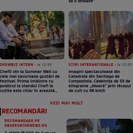
să îl omoare”
SHOWBIZ INTERN
• la 12:39
STIRI INTERNATIONALE
• la 12:35
Chefii vin la Summer Well cu
Imagini spectaculoase din
cele mai savuroase gustări de
Catedrala din Santiago de
festival. Prima întâlnire cu
Compostela. Cădelnița de 53 de
publicul la standul Chefi la
kilograme „zboară” prin lăcașul
cuțite este chiar în această
de cult cu 68 km/h
seară!
VEZI MAI MULT
RECOMANDĂRI
RECOMANDARE PE
OBSERVATORNEWS.RO