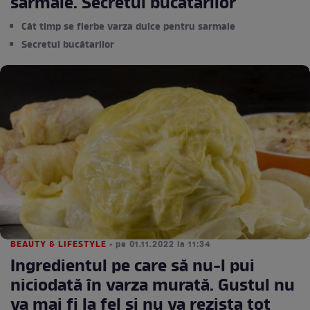
sarmale. Secretul bucătarilor
Cât timp se fierbe varza dulce pentru sarmale
Secretul bucătarilor
BEAUTY & LIFESTYLE
• pe 01.11.2022 la 11:34
Ingredientul pe care să nu-l pui
niciodată în varza murată. Gustul nu
va mai fi la fel și nu va rezista tot