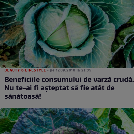
BEAUTY & LIFESTYLE
• pe 17.09.2018 la 21:35
Beneficiile consumului de varză crudă.
Nu te-ai fi așteptat să fie atât de
sănătoasă!