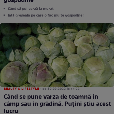
gospodine
Când să pui varză la murat
Iată greșeala pe care o fac multe gospodine!
BEAUTY & LIFESTYLE
• pe 30.09.2022 la 14:02
Când se pune varza de toamnă în
câmp sau în grădină. Puțini știu acest
lucru