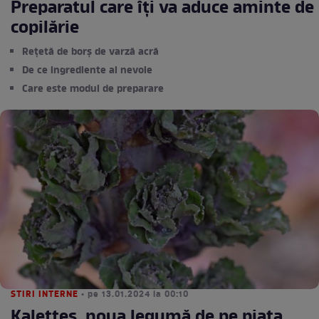
Preparatul care îți va aduce aminte de
copilărie
Rețetă de borș de varză acră
De ce ingrediente ai nevoie
Care este modul de preparare
STIRI INTERNE
• pe 13.01.2024 la 00:10
Kalettes, noua legumă de pe piața