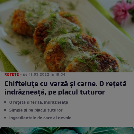
RETETE
• pe 11.03.2022 la 19:54
Chifteluțe cu varză și carne. O rețetă
îndrăzneață, pe placul tuturor
O rețetă diferită, îndrăzneață
Simplă și pe placul tuturor
Ingredientele de care ai nevoie