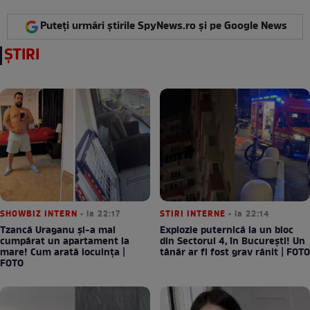
Puteți urmări știrile SpyNews.ro și pe Google News
ȘTIRI
SHOWBIZ INTERN
• la 22:17
STIRI INTERNE
• la 22:14
Tzancă Uraganu și-a mai
Explozie puternică la un bloc
cumpărat un apartament la
din Sectorul 4, în București! Un
mare! Cum arată locuința |
tânăr ar fi fost grav rănit | FOTO
FOTO