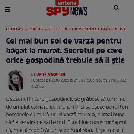
HOMEPAGE
»
MONDEN
» Cel mai bun soi de varză pentru băgat la murat. Secretul pe care orice gospodină trebuie să îl știe
Cel mai bun soi de varză pentru
băgat la murat. Secretul pe care
orice gospodină trebuie să îl știe
Oana Vacarusi
De
.
Publicat pe 21.10.2022 la 21:36 Actualizat pe 21.10.2022
la 21:36
E sezonul în care gospodinele se grăbesc să termine
de umplut cămara pentru iarnă, și să așeze pe rafturi
borcanele cu murături și varză murată, numai bună
să fie servită de sărbători. Este bine cunoscut faptul
că, mai ales de Crăciun și de Anul Nou, de pe mesele