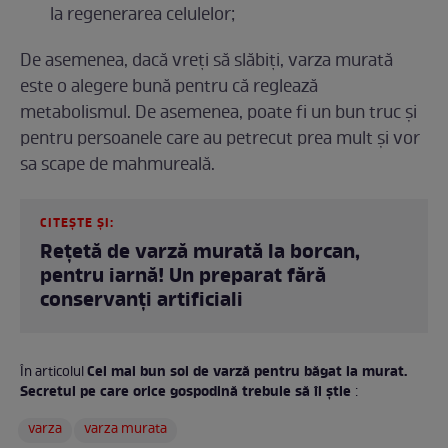
la regenerarea celulelor;
De asemenea, dacă vreţi să slăbiţi, varza murată
este o alegere bună pentru că reglează
metabolismul. De asemenea, poate fi un bun truc şi
pentru persoanele care au petrecut prea mult și vor
sa scape de mahmureală.
CITEȘTE ȘI:
Rețetă de varză murată la borcan,
pentru iarnă! Un preparat fără
conservanți artificiali
Cel mai bun soi de varză pentru băgat la murat.
În articolul
Secretul pe care orice gospodină trebuie să îl știe
:
varza
varza murata