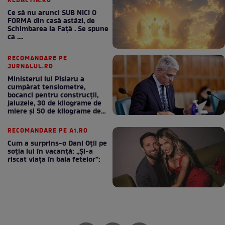
REDACTIA.RO
Ce să nu arunci SUB NICI O
FORMA din casă astăzi, de
Schimbarea la Față . Se spune
ca ....
RECOMANDARE PE
JURNALUL.RO
Ministerul lui Pîslaru a
cumpărat tensiometre,
bocanci pentru construcții,
jaluzele, 30 de kilograme de
miere și 50 de kilograme de
cafea
RECOMANDARE PE A1.RO
Cum a surprins-o Dani Oțil pe
soția lui în vacanță: „Și-a
riscat viața în baia fetelor”: