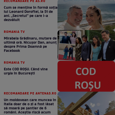
RECOMANDARE PE AS.RO
Cum se menţine în formă soţia
lui Leonard Doroftei, la 51 de
ani. „Secretul” pe care l-a
dezvăluit
ROMANIA TV
Mirabela Grădinaru, mutare de
ultimă oră. Nicuşor Dan, anunţ
despre Prima Doamnă pe
Facebook
ROMANIA TV
Este COD ROŞU. Când vine
urgia în Bucureşti
RECOMANDARE PE ANTENA3.RO
Un moldovean care muncea în
Italia doar de o zi a fost lăsat
să moară pe şantier de 6
români. Aceștia riscă acum