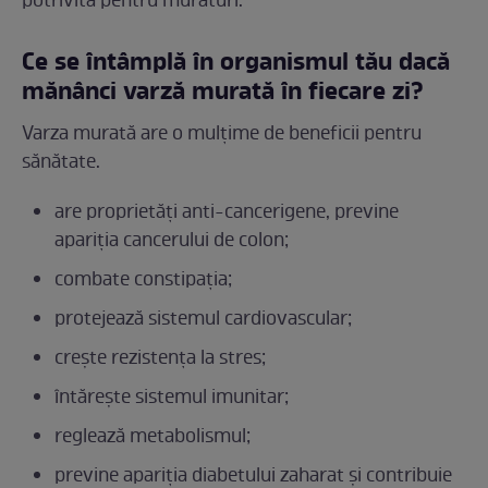
potrivită pentru murături.
Ce se întâmplă în organismul tău dacă
mănânci varză murată în fiecare zi?
Varza murată are o mulţime de beneficii pentru
sănătate.
are proprietăți anti-cancerigene, previne
apariţia cancerului de colon;
combate constipaţia;
protejează sistemul cardiovascular;
creşte rezistenţa la stres;
întăreşte sistemul imunitar;
reglează metabolismul;
previne apariţia diabetului zaharat şi contribuie