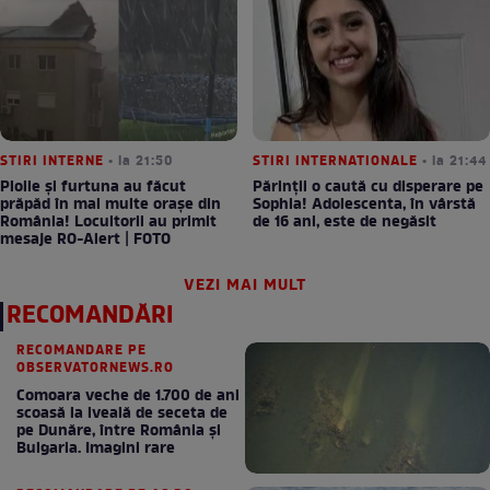
STIRI INTERNE
• la 21:50
STIRI INTERNATIONALE
• la 21:44
Ploile și furtuna au făcut
Părinții o caută cu disperare pe
prăpăd în mai multe orașe din
Sophia! Adolescenta, în vârstă
România! Locuitorii au primit
de 16 ani, este de negăsit
mesaje RO-Alert | FOTO
VEZI MAI MULT
RECOMANDĂRI
RECOMANDARE PE
OBSERVATORNEWS.RO
Comoara veche de 1.700 de ani
scoasă la iveală de seceta de
pe Dunăre, între România şi
Bulgaria. Imagini rare