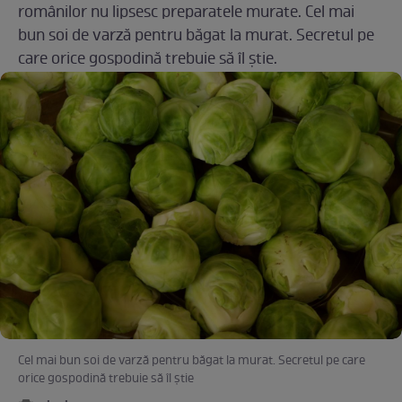
românilor nu lipsesc preparatele murate. Cel mai
bun soi de varză pentru băgat la murat. Secretul pe
care orice gospodină trebuie să îl știe.
Cel mai bun soi de varză pentru băgat la murat. Secretul pe care
orice gospodină trebuie să îl știe