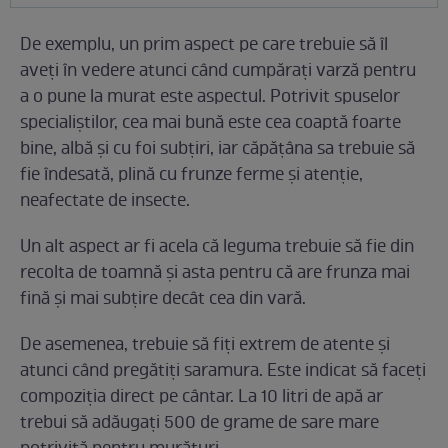
De exemplu, un prim aspect pe care trebuie să îl
aveți în vedere atunci când cumpărați varză pentru
a o pune la murat este aspectul. Potrivit spuselor
specialiștilor, cea mai bună este cea coaptă foarte
bine, albă și cu foi subțiri, iar căpățâna sa trebuie să
fie îndesată, plină cu frunze ferme și atenție,
neafectate de insecte.
Un alt aspect ar fi acela că leguma trebuie să fie din
recolta de toamnă și asta pentru că are frunza mai
fină și mai subțire decât cea din vară.
De asemenea, trebuie să fiți extrem de atente și
atunci când pregătiți saramura. Este indicat să faceți
compoziția direct pe cântar. La 10 litri de apă ar
trebui să adăugați 500 de grame de sare mare