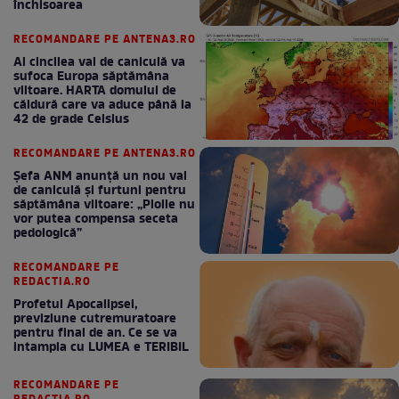
închisoarea
RECOMANDARE PE ANTENA3.RO
Al cincilea val de caniculă va
sufoca Europa săptămâna
viitoare. HARTA domului de
căldură care va aduce până la
42 de grade Celsius
RECOMANDARE PE ANTENA3.RO
Șefa ANM anunță un nou val
de caniculă și furtuni pentru
săptămâna viitoare: „Ploile nu
vor putea compensa seceta
pedologică”
RECOMANDARE PE
REDACTIA.RO
Profetul Apocalipsei,
previziune cutremuratoare
pentru final de an. Ce se va
intampla cu LUMEA e TERIBIL
RECOMANDARE PE