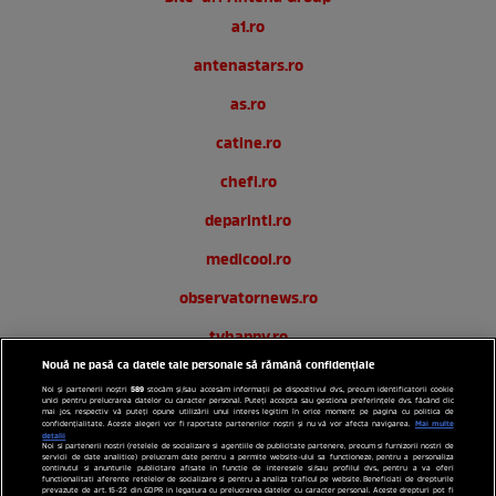
a1.ro
antenastars.ro
as.ro
catine.ro
chefi.ro
deparinti.ro
medicool.ro
observatornews.ro
tvhappy.ro
Nouă ne pasă ca datele tale personale să rămână confidențiale
useit.ro
589
Noi și partenerii noștri
stocăm și/sau accesăm informații pe dispozitivul dvs., precum identificatorii cookie
unici pentru prelucrarea datelor cu caracter personal. Puteți accepta sau gestiona preferințele dvs. făcând clic
zutv.ro
mai jos, respectiv vă puteți opune utilizării unui interes legitim în orice moment pe pagina cu politica de
Mai multe
confidențialitate. Aceste alegeri vor fi raportate partenerilor noștri și nu vă vor afecta navigarea.
detalii
Noi si partenerii nostri (retelele de socializare si agentiile de publicitate partenere, precum si furnizorii nostri de
Trends AntenaPLAY
servicii de date analitice) prelucram date pentru a permite website-ului sa functioneze, pentru a personaliza
continutul si anunturile publicitare afisate in functie de interesele si/sau profilul dvs., pentru a va oferi
functionalitati aferente retelelor de socializare si pentru a analiza traficul pe website. Beneficiati de drepturile
AntenaPLAY
prevazute de art. 15-22 din GDPR in legatura cu prelucrarea datelor cu caracter personal. Aceste drepturi pot fi