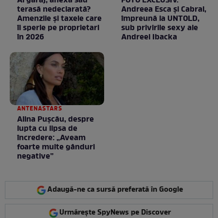
Ai garaj, anexă sau
FOTO EXCLUSIV.
terasă nedeclarată?
Andreea Esca şi Cabral,
Amenzile și taxele care
împreună la UNTOLD,
îi sperie pe proprietari
sub privirile sexy ale
în 2026
Andreei Ibacka
ANTENASTARS
Alina Pușcău, despre
lupta cu lipsa de
încredere: „Aveam
foarte multe gânduri
negative”
Adaugă-ne ca sursă preferată în Google
Urmărește SpyNews pe Discover