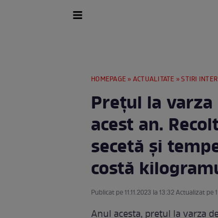
HOMEPAGE
»
ACTUALITATE
»
STIRI INTE
Prețul la varza
acest an. Recol
secetă și temp
costă kilogram
Publicat pe 11.11.2023 la 13:32 Actualizat pe 1
Anul acesta, prețul la varza d