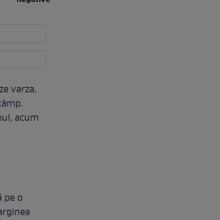
negative”
ze varza,
 câmp.
amul, acum
ă pe o
marginea