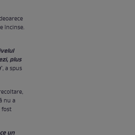
 deoarece
e încinse.
ivelul
zi, plus
a
", a spus
ecoltare,
ă nu a
 fost
ace un