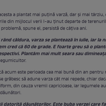
acesta a plantat mai puțină varză, dar și mai târziu,
le din mijlocul verii l-au ținut departe de terenuril
 problemă, spune el, persistă de câțiva ani.
rând căldura, varza se plantează în iulie, iar la n
em cred că 60 de grade. E foarte greu să o plante
espectivi. Plantăm mai mult seara sau dimineaț
legumicultor.
 că acum este perioada cea mai bună din an pentru r
 se grăbesc să adune varza cât mai repede, chiar dac
iform, din cauza vremii capricioase, iar legumele au
 dăunători.
cii datorită dăunătorilor. Este buba verzei care f