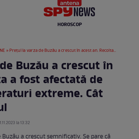
HOROSCOP
RNE
» Prețul la varza de Buzău a crescut în acest an. Recolta a fost afectată de secetă și temperaturi extreme. Cât costă kilogramul
 de Buzău a crescut în
ta a fost afectată de
eraturi extreme. Cât
ul
1.11.2023 la 13:32
e Buzău a crescut semnificativ. Se pare că