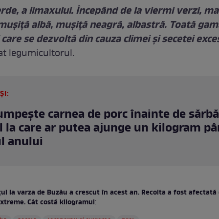
de, a limaxului. Începând de la viermi verzi, ma
 mușiță albă, mușiță neagră, albastră. Toată gam
care se dezvoltă din cauza climei și secetei exce
at legumicultorul.
ȘI:
umpește carnea de porc înainte de sărbă
l la care ar putea ajunge un kilogram pâ
ul anului
ul la varza de Buzău a crescut în acest an. Recolta a fost afectată 
xtreme. Cât costă kilogramul
: