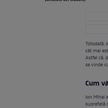
jumătate din studenţi
Totodată, 
cât mai es
Astfel că, 
se vinde cu
Cum văd
Ion Mihai 
suprafață d