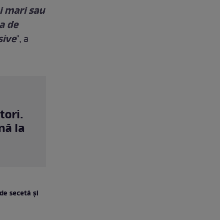
i mari sau
a de
sive
", a
tori.
nă la
de secetă și