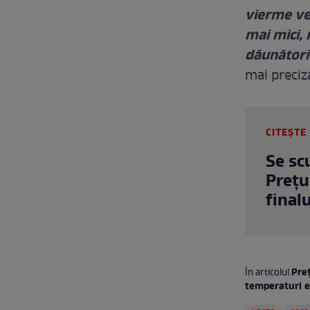
vierme ver
mai mici,
dăunători 
mai preciz
CITEȘTE 
Se sc
Prețu
final
Preț
În articolul
temperaturi e