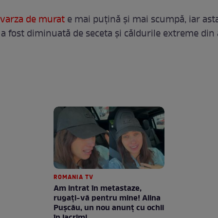
varza de murat
e mai puțină și mai scumpă, iar ast
 a fost diminuată de seceta și căldurile extreme din
ROMANIA TV
Am intrat în metastaze,
rugaţi-vă pentru mine! Alina
Puşcău, un nou anunţ cu ochii