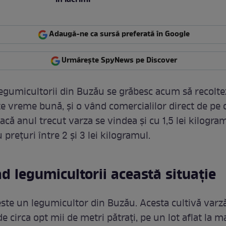
în lacrimi
Adaugă-ne ca sursă preferată în Google
Urmărește SpyNews pe Discover
legumicultorii din Buzău se grăbesc acum să recolte
te vreme bună, și o vând comercialilor direct de pe
dacă anul trecut varza se vindea și cu 1,5 lei kilogr
 prețuri între 2 și 3 lei kilogramul.
 legumicultorii această situație
este un legumicultor din Buzău. Acesta cultivă varz
e circa opt mii de metri pătrați, pe un lot aflat la 