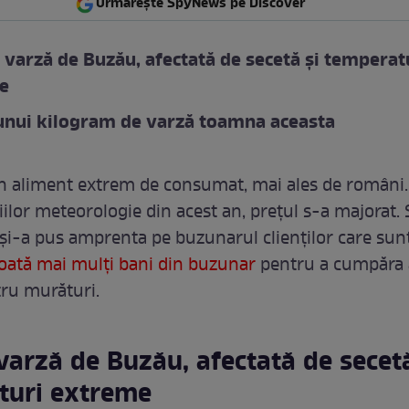
Urmărește SpyNews pe Discover
 varză de Buzău, afectată de secetă și temperat
e
unui kilogram de varză toamna aceasta
n aliment extrem de consumat, mai ales de români. 
iilor meteorologie din acest an, prețul s-a majorat.
 și-a pus amprenta pe buzunarul clienților care su
coată mai mulți bani din buzunar
pentru a cumpăra 
ru murături.
varză de Buzău, afectată de secetă
turi extreme