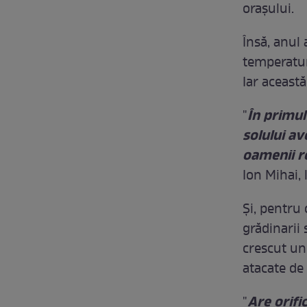
orașului.
Însă, anul 
temperaturi
Iar această
În primul 
"
solului av
oamenii r
Ion Mihai, 
Și, pentru
grădinarii
crescut un
atacate de
Are orifi
"