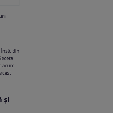
uri
Însă, din
 Seceta
nt acum
acest
 și