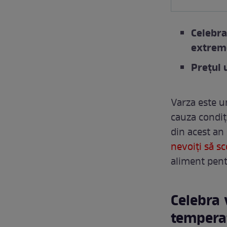
Celebra
extrem
Prețul 
Varza este u
cauza condiț
din acest an
nevoiți să s
aliment pent
Celebra 
tempera