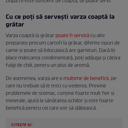
După ce este suficient de coaptă, se poate servi.
Cu ce poți să servești varza coaptă la
grătar
Varza coaptă la grătar
poate fi servită
cu alte
preparate precum cartofi la grătar, diferite tipuri de
carne și poate să înlocuiască are garnituri. Dacă îți
place mâncarea condimentată, poți adăuga și câțiva
fulgi de chili, pentru un plus de aromă.
De asemenea, varza are
o mulțime de beneficii
, pe
care nu trebuie să le treci cu vederea. Previne
problemele de stomac, conține foarte mult fier și
minerale, ajută la sănătatea ochilor și este foarte
benefică pentru cei care vor să slăbească.
CITEȘTE ȘI: