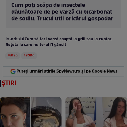
Cum poți scăpa de insectele
dăunătoare de pe varză cu bicarbonat
de sodiu. Trucul util oricărui gospodar
Cum să faci varză coaptă la grill sau la cuptor.
În articolul
Rețeta la care nu te-ai fi gândit
:
varza
reteta
Puteți urmări știrile SpyNews.ro și pe Google News
ȘTIRI