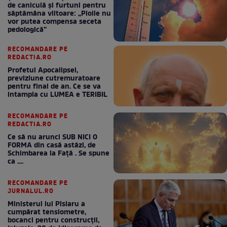
de caniculă și furtuni pentru
săptămâna viitoare: „Ploile nu
vor putea compensa seceta
pedologică”
RECOMANDARE PE
REDACTIA.RO
Profetul Apocalipsei,
previziune cutremuratoare
pentru final de an. Ce se va
intampla cu LUMEA e TERIBIL
RECOMANDARE PE
REDACTIA.RO
Ce să nu arunci SUB NICI O
FORMA din casă astăzi, de
Schimbarea la Față . Se spune
ca ....
RECOMANDARE PE
JURNALUL.RO
Ministerul lui Pîslaru a
cumpărat tensiometre,
bocanci pentru construcții,