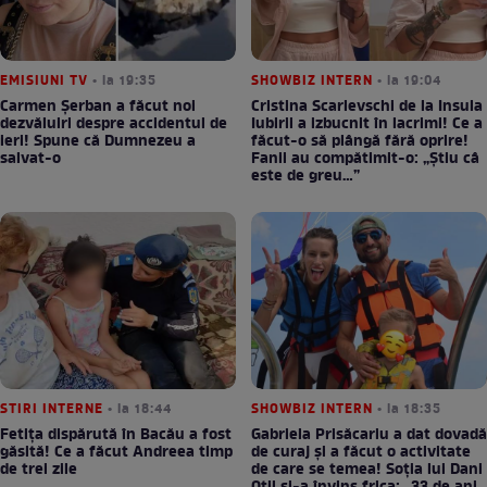
EMISIUNI TV
• la 19:35
SHOWBIZ INTERN
• la 19:04
Carmen Șerban a făcut noi
Cristina Scarlevschi de la Insula
dezvăluiri despre accidentul de
Iubirii a izbucnit în lacrimi! Ce a
ieri! Spune că Dumnezeu a
făcut-o să plângă fără oprire!
salvat-o
Fanii au compătimit-o: „Știu câ
este de greu…”
STIRI INTERNE
• la 18:44
SHOWBIZ INTERN
• la 18:35
Fetița dispărută în Bacău a fost
Gabriela Prisăcariu a dat dovadă
găsită! Ce a făcut Andreea timp
de curaj și a făcut o activitate
de trei zile
de care se temea! Soția lui Dani