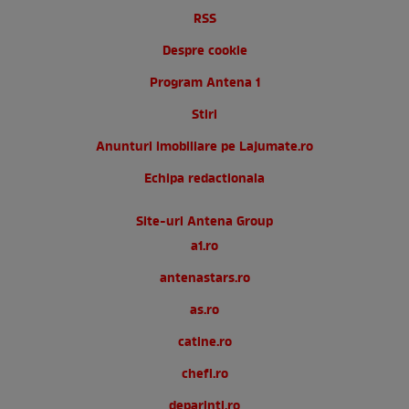
RSS
Despre cookie
Program Antena 1
Stiri
Anunturi imobiliare pe Lajumate.ro
Echipa redactionala
Site-uri Antena Group
a1.ro
antenastars.ro
as.ro
catine.ro
chefi.ro
deparinti.ro