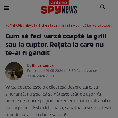
HOMEPAGE
»
BEAUTY & LIFESTYLE
»
RETETE
» Cum să faci varză coaptă la grill sau la cuptor. Rețeta la care nu te-ai fi gândit
Cum să faci varză coaptă la grill
sau la cuptor. Rețeta la care nu
te-ai fi gândit
Ilinca Lunca
De
.
Publicat pe 29.05.2024 la 13:50 Actualizat pe
29.05.2024 la 13:50
Varza coaptă este o delicatesă despre care, cu
siguranță, nu știai că se gătește atât de ușor. Ai
nevoie de foarte puține ingrediente, iar rezultatul te
va surprinde. Este delicioasă, sănătoasă și se gătește
repede. Iată ce trebuie să faci!