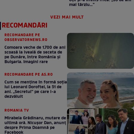
Oțil și-a învins frica: „33 de ani
mai târziu…”
VEZI MAI MULT
RECOMANDĂRI
RECOMANDARE PE
OBSERVATORNEWS.RO
Comoara veche de 1.700 de ani
scoasă la iveală de seceta de
pe Dunăre, între România şi
Bulgaria. Imagini rare
RECOMANDARE PE AS.RO
Cum se menţine în formă soţia
lui Leonard Doroftei, la 51 de
ani. „Secretul” pe care l-a
dezvăluit
ROMANIA TV
Mirabela Grădinaru, mutare de
ultimă oră. Nicuşor Dan, anunţ
despre Prima Doamnă pe
Facebook