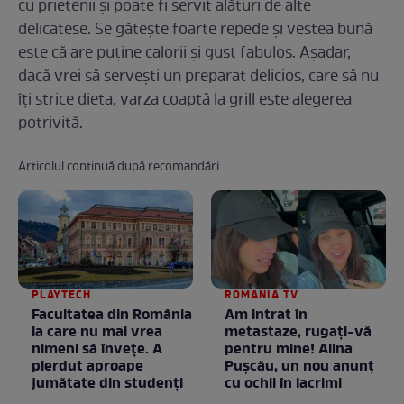
cu prietenii și poate fi servit alături de alte
delicatese. Se gătește foarte repede și vestea bună
este că are puține calorii și gust fabulos. Așadar,
dacă vrei să servești un preparat delicios, care să nu
îți strice dieta, varza coaptă la grill este alegerea
potrivită.
Articolul continuă după recomandări
PLAYTECH
ROMANIA TV
Facultatea din România
Am intrat în
la care nu mai vrea
metastaze, rugaţi-vă
nimeni să înveţe. A
pentru mine! Alina
pierdut aproape
Puşcău, un nou anunţ
jumătate din studenţi
cu ochii în lacrimi