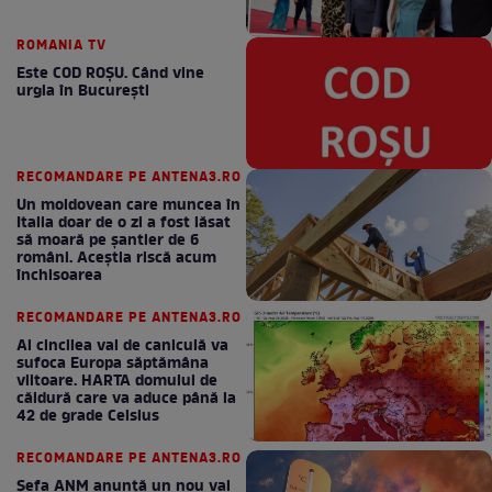
ROMANIA TV
Este COD ROŞU. Când vine
urgia în Bucureşti
RECOMANDARE PE ANTENA3.RO
Un moldovean care muncea în
Italia doar de o zi a fost lăsat
să moară pe şantier de 6
români. Aceștia riscă acum
închisoarea
RECOMANDARE PE ANTENA3.RO
Al cincilea val de caniculă va
sufoca Europa săptămâna
viitoare. HARTA domului de
căldură care va aduce până la
42 de grade Celsius
RECOMANDARE PE ANTENA3.RO
Șefa ANM anunță un nou val