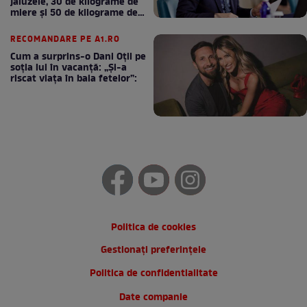
jaluzele, 30 de kilograme de
miere și 50 de kilograme de
cafea
RECOMANDARE PE A1.RO
Cum a surprins-o Dani Oțil pe
soția lui în vacanță: „Și-a
riscat viața în baia fetelor”:
Politica de cookies
Gestionați preferințele
Politica de confidentialitate
Date companie