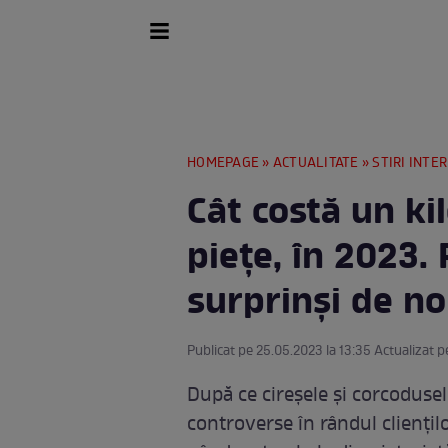
HOMEPAGE
»
ACTUALITATE
»
STIRI INTE
Cât costă un ki
piețe, în 2023
surprinși de no
Publicat pe 25.05.2023 la 13:35 Actualizat p
După ce cireșele și corcoduse
controverse în rândul cliențilo