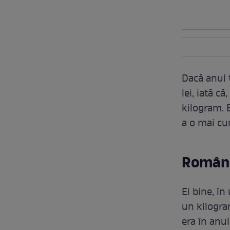
Dacă anul 
lei, iată c
kilogram. 
a o mai cu
Români
Ei bine, în
un kilogram
era în anu