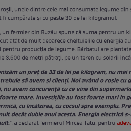
 roșii, unele dintre cele mai consumate legume din 
 fi cumpărate și cu peste 30 de lei kilogramul.
el, un fermier din Buzău spune că suma pentru un k
scut atât de mult deoarece cheltuielile cu energia a
i pentru producția de legume. Bărbatul are plantate 
e 3.600 de metri pătrați, pe un teren cu solarii încăl
nizăm un preț de 33 de lei pe kilogram, nu mai 
trebuie să avem și clienți. Noi având o roșie cu g
, nu avem concurență cu ce vine din supermarke
foarte mare. Investițiile au fost foarte mari în g
rmică, cu încălzirea, cu cocsul spre exemplu. Pre
ult decât duble anul acesta. Energia electrică s
ult.
”, a declarat fermierul Mircea Tatu, pentru
adeva