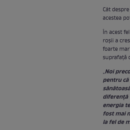
Cât despre
acestea pot
În acest f
roșii a cre
foarte mar
suprafață d
Noi preco
„
pentru că 
sănătoasă
diferență 
energia te
fost mai m
la fel de m