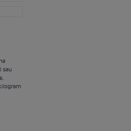
ima
i sau
e,
 kilogram