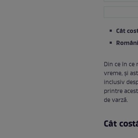
Cât cos
Românii
Din ce în ce
vreme, și as
inclusiv desp
printre acest
de varză.
Cât cost