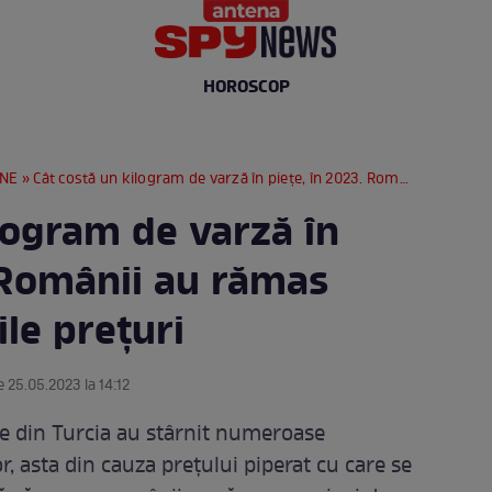
HOROSCOP
RNE
» Cât costă un kilogram de varză în piețe, în 2023. Românii au rămas surprinși de noile prețuri
logram de varză în
. Românii au rămas
ile prețuri
e 25.05.2023 la 14:12
le din Turcia au stârnit numeroase
r, asta din cauza prețului piperat cu care se