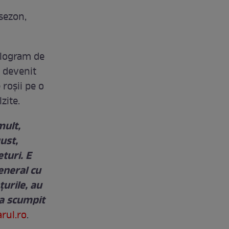
sezon,
ilogram de
u devenit
roșii pe o
zite.
mult,
ust,
turi. E
eneral cu
țurile, au
-a scumpit
rul.ro
.