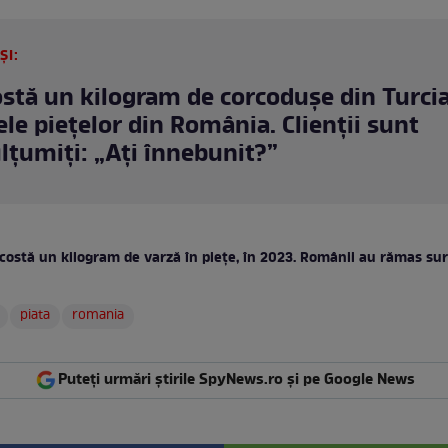
ȘI:
ostă un kilogram de corcodușe din Turci
ele piețelor din România. Clienții sunt
țumiți: „Ați înnebunit?”
costă un kilogram de varză în piețe, în 2023. Românii au rămas sur
piata
romania
Puteți urmări știrile SpyNews.ro și pe Google News