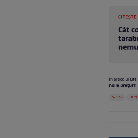
CITEȘTE 
Cât c
tarab
nemul
Cât 
În articolul
noile prețuri
:
varza
pret