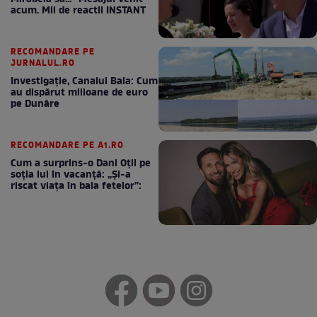
acum. Mii de reactii INSTANT
RECOMANDARE PE
JURNALUL.RO
Investigație, Canalul Bala: Cum
au dispărut milioane de euro
pe Dunăre
RECOMANDARE PE A1.RO
Cum a surprins-o Dani Oțil pe
soția lui în vacanță: „Și-a
riscat viața în baia fetelor”: