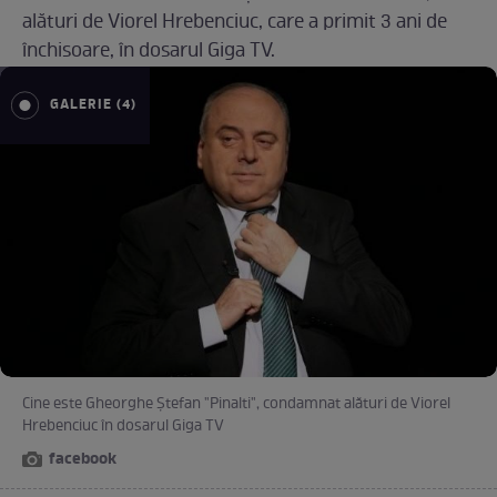
alături de Viorel Hrebenciuc, care a primit 3 ani de
închisoare, în dosarul Giga TV.
GALERIE (4)
Cine este Gheorghe Ștefan "Pinalti", condamnat alături de Viorel
Hrebenciuc în dosarul Giga TV
facebook