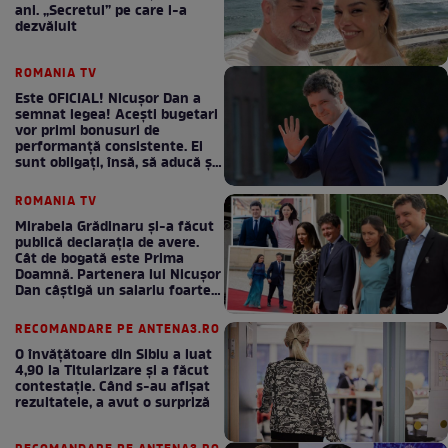
ani. „Secretul” pe care l-a
dezvăluit
ROMANIA TV
Este OFICIAL! Nicușor Dan a
semnat legea! Acești bugetari
vor primi bonusuri de
performanță consistente. Ei
sunt obligați, însă, să aducă și
bani la bugetul de stat
ROMANIA TV
Mirabela Grădinaru și-a făcut
publică declarația de avere.
Cât de bogată este Prima
Doamnă. Partenera lui Nicușor
Dan câștigă un salariu foarte
bun în fiecare lună!
RECOMANDARE PE ANTENA3.RO
O învățătoare din Sibiu a luat
4,90 la Titularizare și a făcut
contestație. Când s-au afișat
rezultatele, a avut o surpriză