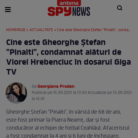
HOMEPAGE
»
ACTUALITATE
» Cine este Gheorghe Ștefan "Pinalti", condamnat alături de Viorel Hrebenciuc în dosarul Giga TV
Cine este Gheorghe Ștefan
"Pinalti", condamnat alături de
Viorel Hrebenciuc în dosarul Giga
TV
Georgiana Prodan
De
.
Publicat pe 15.09.2021 la 13:40 Actualizat pe 15.09.2021
la 15:41
Gheorghe Ștefan "Pinalti", în vârstă de 68 de ani,
este fost primar la Piatra Neamț, dar și fost
conducător al echipei de fotbal Ceahlăul. Afaceristul
a fost condamnat la 4 ani și 6 luni de închisoare,