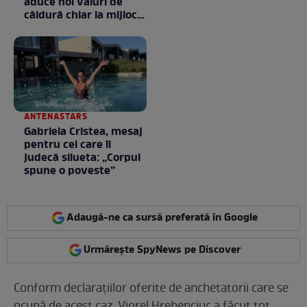
aduce noi valuri de
căldură chiar la mijlocul
toamnei
ANTENASTARS
Gabriela Cristea, mesaj
pentru cei care îi
judecă silueta: „Corpul
spune o poveste”
Adaugă-ne ca sursă preferată în Google
Urmărește SpyNews pe Discover
Conform declarațiilor oferite de anchetatorii care se
ocupă de acest caz, Viorel Hrebenciuc a făcut tot