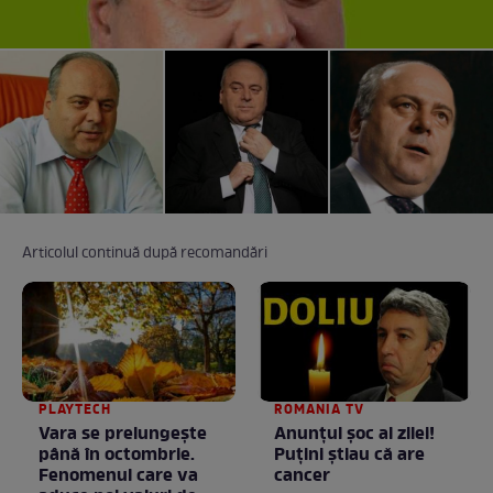
Articolul continuă după recomandări
PLAYTECH
ROMANIA TV
Vara se prelungeşte
Anunţul şoc al zilei!
până în octombrie.
Puţini ştiau că are
Fenomenul care va
cancer