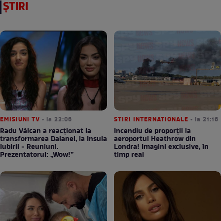
ȘTIRI
EMISIUNI TV
• la 22:06
STIRI INTERNATIONALE
• la 21:16
Radu Vâlcan a reacționat la
Incendiu de proporții la
transformarea Daianei, la Insula
aeroportul Heathrow din
Iubirii - Reuniuni.
Londra! Imagini exclusive, în
Prezentatorul: „Wow!”
timp real