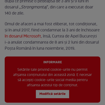
după ce primise o pedeapsă de 3 ani și 9 luni în
dosarul „
Strongmontaj
”, din care a executat doar
140 de zile.
Omul de afaceri a mai fost eliberat, tot condiționat,
și în anul 2017, fiind condamnat la 3 ani de închisoare
în dosarul Microsoft
, însă, Curtea de Apel Bucureşti
i-a anulat condamnarea de 8 ani şi 2 luni din dosarul
Poşta Română în luna noiembrie, 2019.
INFORMARE
Setările tale privind cookie-urile nu permit
afișarea conținutului din această zonă. E necesar
să accepți cookie-urile social media pentru
afisarea acestui tip de conținut.
Modifică setările