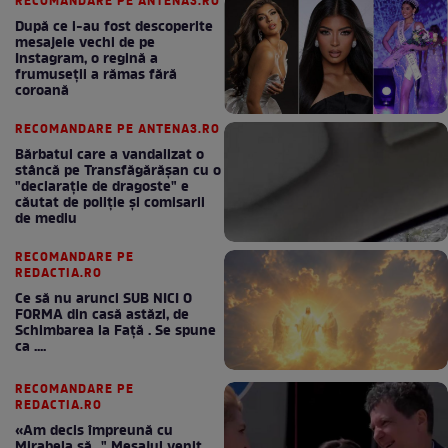
RECOMANDARE PE ANTENA3.RO
După ce i-au fost descoperite
mesajele vechi de pe
Instagram, o regină a
frumuseții a rămas fără
coroană
RECOMANDARE PE ANTENA3.RO
Bărbatul care a vandalizat o
stâncă pe Transfăgărășan cu o
"declaraţie de dragoste" e
căutat de poliție și comisarii
de mediu
RECOMANDARE PE
REDACTIA.RO
Ce să nu arunci SUB NICI O
FORMA din casă astăzi, de
Schimbarea la Față . Se spune
ca ....
RECOMANDARE PE
REDACTIA.RO
«Am decis împreună cu
Mirabela să..." Mesajul venit