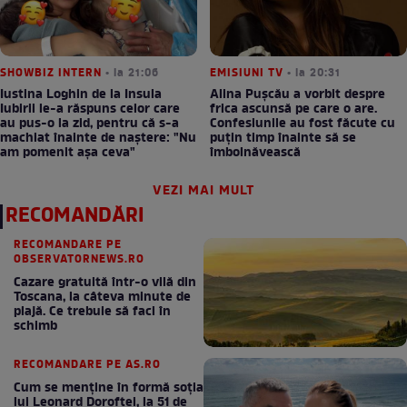
SHOWBIZ INTERN
• la 21:06
EMISIUNI TV
• la 20:31
Iustina Loghin de la Insula
Alina Pușcău a vorbit despre
Iubirii le-a răspuns celor care
frica ascunsă pe care o are.
au pus-o la zid, pentru că s-a
Confesiunile au fost făcute cu
machiat înainte de naștere: "Nu
puțin timp înainte să se
am pomenit așa ceva"
îmbolnăvească
VEZI MAI MULT
RECOMANDĂRI
RECOMANDARE PE
OBSERVATORNEWS.RO
Cazare gratuită într-o vilă din
Toscana, la câteva minute de
plajă. Ce trebuie să faci în
schimb
RECOMANDARE PE AS.RO
Cum se menţine în formă soţia
lui Leonard Doroftei, la 51 de