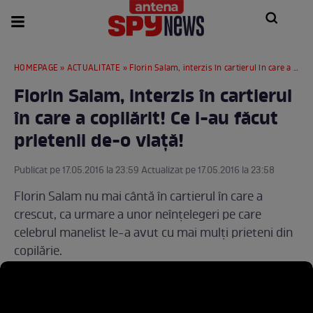
HOMEPAGE
»
ACTUALITATE
» Florin Salam, interzis în cartierul în care a copilărit! Ce i-au făcut prietenii de-o viaţă!
Florin Salam, interzis în cartierul
în care a copilărit! Ce i-au făcut
prietenii de-o viaţă!
Publicat pe 17.05.2016 la 23:59 Actualizat pe 17.05.2016 la 23:58
Florin Salam nu mai cântă în cartierul în care a
crescut, ca urmare a unor neînţelegeri pe care
celebrul manelist le-a avut cu mai mulţi prieteni din
copilărie.