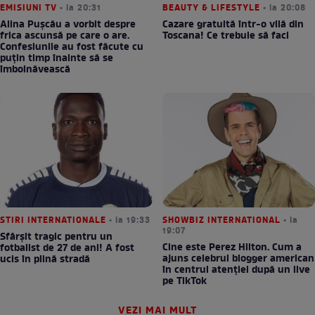
EMISIUNI TV
• la 20:31
BEAUTY & LIFESTYLE
• la 20:08
Alina Pușcău a vorbit despre
Cazare gratuită într-o vilă din
frica ascunsă pe care o are.
Toscana! Ce trebuie să faci
Confesiunile au fost făcute cu
puțin timp înainte să se
îmbolnăvească
STIRI INTERNATIONALE
• la 19:33
SHOWBIZ INTERNATIONAL
• la
19:07
Sfârșit tragic pentru un
Cine este Perez Hilton. Cum a
fotbalist de 27 de ani! A fost
ajuns celebrul blogger american
ucis în plină stradă
în centrul atenției după un live
pe TikTok
VEZI MAI MULT