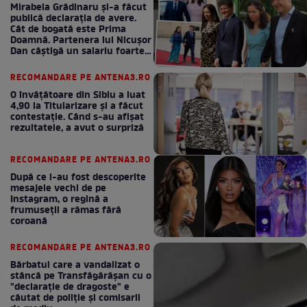
Mirabela Grădinaru și-a făcut
publică declarația de avere.
Cât de bogată este Prima
Doamnă. Partenera lui Nicușor
Dan câștigă un salariu foarte
bun în fiecare lună!
RECOMANDARE PE ANTENA3.RO
O învățătoare din Sibiu a luat
4,90 la Titularizare și a făcut
contestație. Când s-au afișat
rezultatele, a avut o surpriză
RECOMANDARE PE ANTENA3.RO
După ce i-au fost descoperite
mesajele vechi de pe
Instagram, o regină a
frumuseții a rămas fără
coroană
RECOMANDARE PE ANTENA3.RO
Bărbatul care a vandalizat o
stâncă pe Transfăgărășan cu o
"declaraţie de dragoste" e
căutat de poliție și comisarii