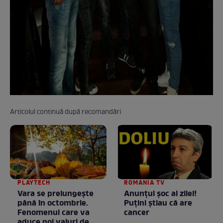
Articolul continuă după recomandări
PLAYTECH
ROMANIA TV
Vara se prelungeşte
Anunţul şoc al zilei!
până în octombrie.
Puţini ştiau că are
Fenomenul care va
cancer
aduce noi valuri de