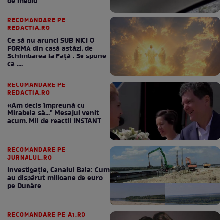
de mediu
RECOMANDARE PE
REDACTIA.RO
Ce să nu arunci SUB NICI O
FORMA din casă astăzi, de
Schimbarea la Față . Se spune
ca ....
RECOMANDARE PE
REDACTIA.RO
«Am decis împreună cu
Mirabela să..." Mesajul venit
acum. Mii de reactii INSTANT
RECOMANDARE PE
JURNALUL.RO
Investigație, Canalul Bala: Cum
au dispărut milioane de euro
pe Dunăre
RECOMANDARE PE A1.RO