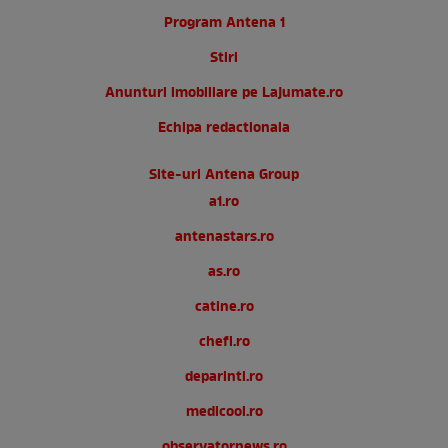
Program Antena 1
Stiri
Anunturi imobiliare pe Lajumate.ro
Echipa redactionala
Site-uri Antena Group
a1.ro
antenastars.ro
as.ro
catine.ro
chefi.ro
deparinti.ro
medicool.ro
observatornews.ro