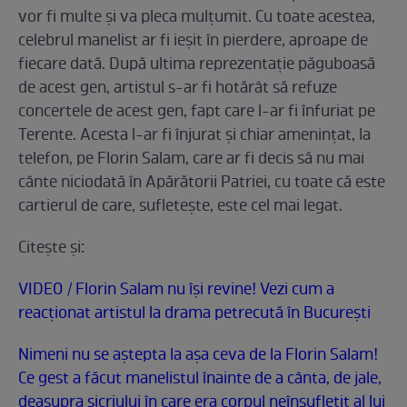
vor fi multe şi va pleca mulţumit. Cu toate acestea,
celebrul manelist ar fi ieşit în pierdere, aproape de
fiecare dată. După ultima reprezentaţie păguboasă
de acest gen, artistul s-ar fi hotărât să refuze
concertele de acest gen, fapt care l-ar fi înfuriat pe
Terente. Acesta l-ar fi înjurat şi chiar ameninţat, la
telefon, pe Florin Salam, care ar fi decis să nu mai
cânte niciodată în Apărătorii Patriei, cu toate că este
cartierul de care, sufleteşte, este cel mai legat.
Citeşte şi:
VIDEO / Florin Salam nu își revine! Vezi cum a
reacționat artistul la drama petrecută în București
Nimeni nu se aștepta la așa ceva de la Florin Salam!
Ce gest a făcut manelistul înainte de a cânta, de jale,
deasupra sicriului în care era corpul neînsuflețit al lui