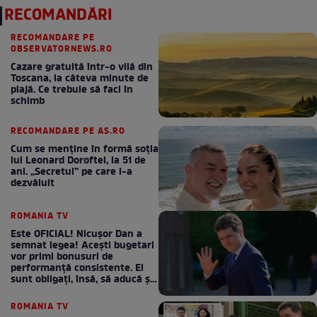
RECOMANDĂRI
RECOMANDARE PE
OBSERVATORNEWS.RO
Cazare gratuită într-o vilă din
Toscana, la câteva minute de
plajă. Ce trebuie să faci în
schimb
RECOMANDARE PE AS.RO
Cum se menţine în formă soţia
lui Leonard Doroftei, la 51 de
ani. „Secretul” pe care l-a
dezvăluit
ROMANIA TV
Este OFICIAL! Nicușor Dan a
semnat legea! Acești bugetari
vor primi bonusuri de
performanță consistente. Ei
sunt obligați, însă, să aducă și
bani la bugetul de stat
ROMANIA TV