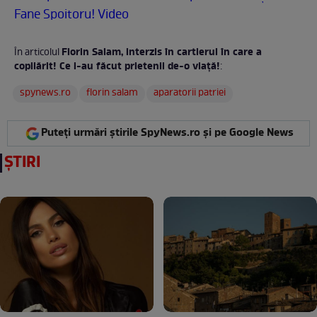
Fane Spoitoru! Video
Florin Salam, interzis în cartierul în care a
În articolul
copilărit! Ce i-au făcut prietenii de-o viaţă!
:
spynews.ro
florin salam
aparatorii patriei
Puteți urmări știrile SpyNews.ro și pe Google News
ȘTIRI