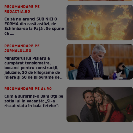
RECOMANDARE PE
REDACTIA.RO
Ce să nu arunci SUB NICI O
FORMA din casă astăzi, de
Schimbarea la Față . Se spune
ca ....
RECOMANDARE PE
JURNALUL.RO
Ministerul lui Pîslaru a
cumpărat tensiometre,
bocanci pentru construcții,
jaluzele, 30 de kilograme de
miere și 50 de kilograme de
cafea
RECOMANDARE PE A1.RO
Cum a surprins-o Dani Oțil pe
soția lui în vacanță: „Și-a
riscat viața în baia fetelor”: