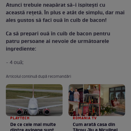
Atunci trebuie neapărat să-i ispiteşti cu
această reţetă. În plus e atât de simplu, dar mai
ales gustos să faci ouă în cuib de bacon!
Ca să prepari ouă în cuib de bacon pentru
patru persoane ai nevoie de următoarele
ingrediente:
- 4 ouă;
Articolul continuă după recomandări
PLAYTECH
ROMANIA TV
De ce cele mai multe
Cum arată casa din
dintre avioane sunt
Târgu Jiu a Niculinei