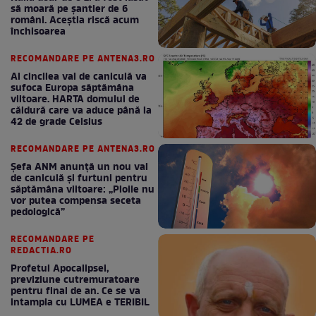
să moară pe şantier de 6
români. Aceștia riscă acum
închisoarea
RECOMANDARE PE ANTENA3.RO
Al cincilea val de caniculă va
sufoca Europa săptămâna
viitoare. HARTA domului de
căldură care va aduce până la
42 de grade Celsius
RECOMANDARE PE ANTENA3.RO
Șefa ANM anunță un nou val
de caniculă și furtuni pentru
săptămâna viitoare: „Ploile nu
vor putea compensa seceta
pedologică”
RECOMANDARE PE
REDACTIA.RO
Profetul Apocalipsei,
previziune cutremuratoare
pentru final de an. Ce se va
intampla cu LUMEA e TERIBIL