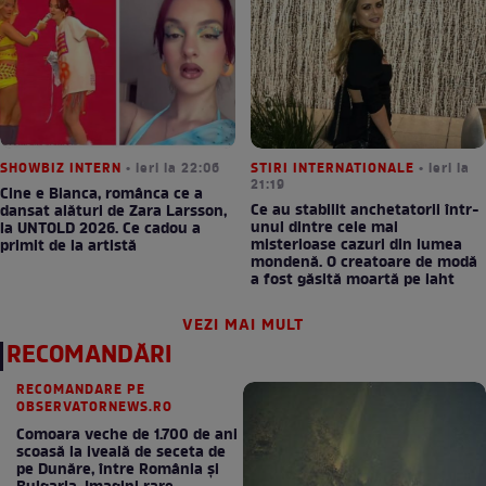
SHOWBIZ INTERN
• ieri la 22:06
STIRI INTERNATIONALE
• ieri la
21:19
Cine e Bianca, românca ce a
Ce au stabilit anchetatorii într-
dansat alături de Zara Larsson,
unul dintre cele mai
la UNTOLD 2026. Ce cadou a
misterioase cazuri din lumea
primit de la artistă
mondenă. O creatoare de modă
a fost găsită moartă pe iaht
VEZI MAI MULT
RECOMANDĂRI
RECOMANDARE PE
OBSERVATORNEWS.RO
Comoara veche de 1.700 de ani
scoasă la iveală de seceta de
pe Dunăre, între România şi