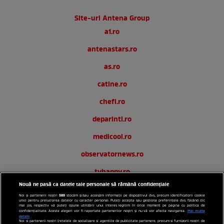
Site-uri Antena Group
a1.ro
antenastars.ro
as.ro
catine.ro
chefi.ro
deparinti.ro
medicool.ro
observatornews.ro
tvhappy.ro
Nouă ne pasă ca datele tale personale să rămână confidențiale
useit.ro
589
Noi și partenerii noștri
stocăm și/sau accesăm informații pe dispozitivul dvs., precum identificatorii cookie
unici pentru prelucrarea datelor cu caracter personal. Puteți accepta sau gestiona preferințele dvs. făcând clic
zutv.ro
mai jos, respectiv vă puteți opune utilizării unui interes legitim în orice moment pe pagina cu politica de
Mai multe
confidențialitate. Aceste alegeri vor fi raportate partenerilor noștri și nu vă vor afecta navigarea.
detalii
Noi si partenerii nostri (retelele de socializare si agentiile de publicitate partenere, precum si furnizorii nostri de