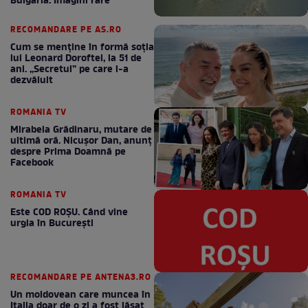
Bulgaria. Imagini rare
RECOMANDARE PE AS.RO
Cum se menţine în formă soţia
lui Leonard Doroftei, la 51 de
ani. „Secretul” pe care l-a
dezvăluit
ROMANIA TV
Mirabela Grădinaru, mutare de
ultimă oră. Nicuşor Dan, anunţ
despre Prima Doamnă pe
Facebook
ROMANIA TV
Este COD ROŞU. Când vine
urgia în Bucureşti
RECOMANDARE PE ANTENA3.RO
Un moldovean care muncea în
Italia doar de o zi a fost lăsat