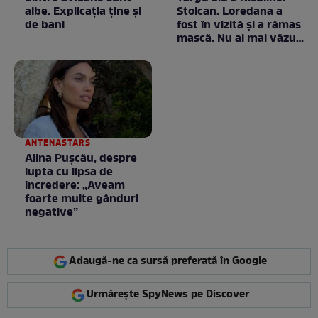
albe. Explicația ține și
Stoican. Loredana a
de bani
fost în vizită și a rămas
mască. Nu ai mai văzut
la nimeni așa ceva:
Fără cuvinte / VIDEO
ANTENASTARS
Alina Pușcău, despre
lupta cu lipsa de
încredere: „Aveam
foarte multe gânduri
negative”
Adaugă-ne ca sursă preferată în Google
Urmărește SpyNews pe Discover