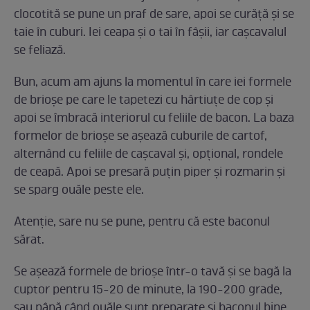
clocotită se pune un praf de sare, apoi se curăță și se
taie în cuburi. Iei ceapa şi o tai în fâșii, iar cașcavalul
se feliază.
Bun, acum am ajuns la momentul în care iei formele
de brioşe pe care le tapetezi cu hârtiuţe de cop şi
apoi se îmbracă interiorul cu feliile de bacon. La baza
formelor de brioșe se aşează cuburile de cartof,
alternând cu feliile de cașcaval și, opțional, rondele
de ceapă. Apoi se presară puțin piper și rozmarin și
se sparg ouăle peste ele.
Atenţie, sare nu se pune, pentru că este baconul
sărat.
Se aşează formele de brioșe într-o tavă și se bagă la
cuptor pentru 15-20 de minute, la 190-200 grade,
sau până când ouăle sunt preparate și baconul bine