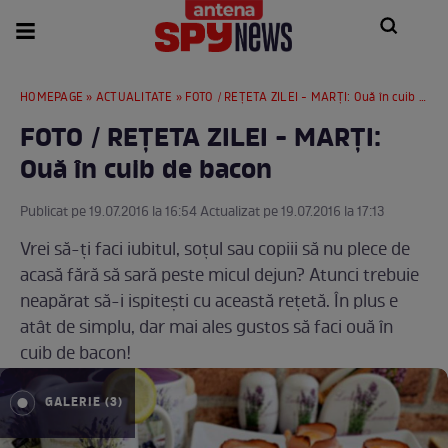
HOMEPAGE
»
ACTUALITATE
» FOTO / REŢETA ZILEI - MARŢI: Ouă în cuib de bacon
FOTO / REŢETA ZILEI - MARŢI:
Ouă în cuib de bacon
Publicat pe 19.07.2016 la 16:54 Actualizat pe 19.07.2016 la 17:13
Vrei să-ţi faci iubitul, soţul sau copiii să nu plece de
acasă fără să sară peste micul dejun? Atunci trebuie
neapărat să-i ispiteşti cu această reţetă. În plus e
atât de simplu, dar mai ales gustos să faci ouă în
cuib de bacon!
GALERIE (3)