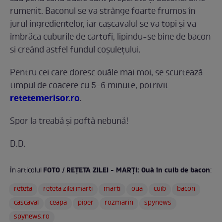
rumenit. Baconul se va strânge foarte frumos în
jurul ingredientelor, iar cașcavalul se va topi și va
îmbrăca cuburile de cartofi, lipindu-se bine de bacon
si creând astfel fundul coșulețului.
Pentru cei care doresc ouăle mai moi, se scurtează
timpul de coacere cu 5-6 minute, potrivit
retetemerisor.ro
.
Spor la treabă şi poftă nebună!
D.D.
FOTO / REŢETA ZILEI - MARŢI: Ouă în cuib de bacon
În articolul
:
reteta
reteta zilei marti
marti
oua
cuib
bacon
cascaval
ceapa
piper
rozmarin
spynews
spynews.ro