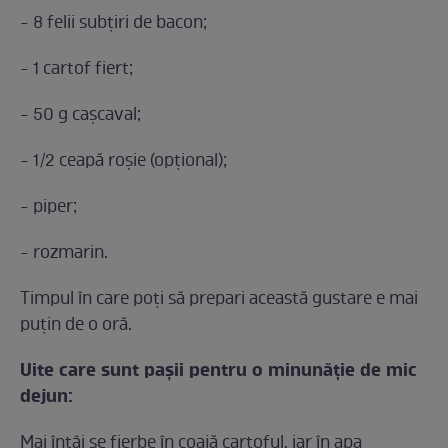
- 8 felii subțiri de bacon;
- 1 cartof fiert;
- 50 g cașcaval;
- 1/2 ceapă roșie (opțional);
- piper;
- rozmarin.
Timpul în care poţi să prepari această gustare e mai
puţin de o oră.
Uite care sunt paşii pentru o minunăţie de mic
dejun:
Mai întâi se fierbe în coajă cartoful, iar în apa