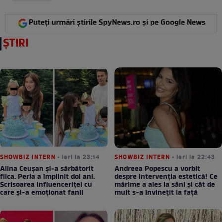
Puteți urmări știrile SpyNews.ro și pe Google News
ȘTIRI
SHOWBIZ INTERN
• ieri la 23:14
SHOWBIZ INTERN
• ieri la 22:43
Alina Ceușan și-a sărbătorit
Andreea Popescu a vorbit
fiica. Perla a împlinit doi ani.
despre intervenția estetică! Ce
Scrisoarea influenceriței cu
mărime a ales la sâni și cât de
care și-a emoționat fanii
mult s-a învinețit la față