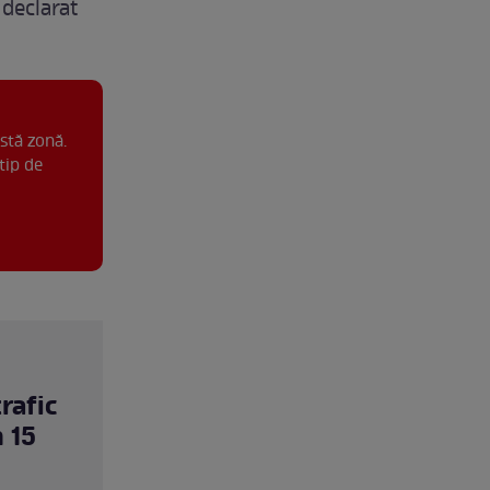
 declarat
stă zonă.
tip de
rafic
 15