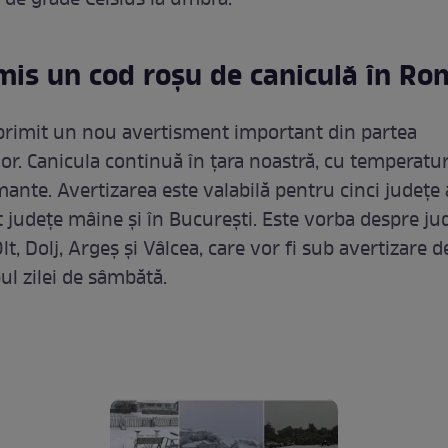
0 de grade Celsius la umbră.
mis un cod roșu de caniculă în Ro
primit un nou avertisment important din partea
or. Canicula continuă în țara noastră, cu temperatu
ante. Avertizarea este valabilă pentru cinci județe 
t județe mâine și în București. Este vorba despre ju
t, Dolj, Argeș și Vâlcea, care vor fi sub avertizare d
ul zilei de sâmbătă.