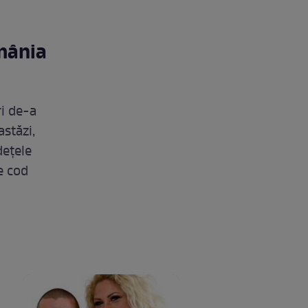
mânia
ri de-a
astăzi,
dețele
e cod