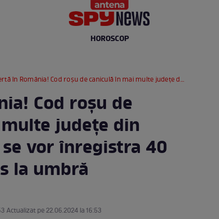
HOROSCOP
 în România! Cod roșu de caniculă în mai multe județe din România. Unde se vor înregistra 40 de grade Celsius la umbră
nia! Cod roșu de
 multe județe din
se vor înregistra 40
us la umbră
53 Actualizat pe 22.06.2024 la 16:53