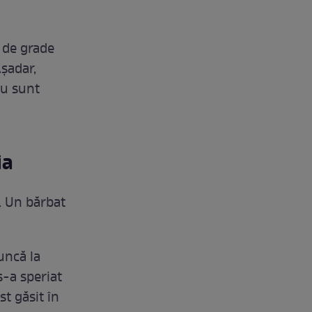
 de grade
Așadar,
nu sunt
ia
 Un bărbat
uncă la
s-a speriat
st găsit în