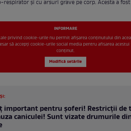
-respirator și cu arsuri grave pe corp. Acesta a fost
INFORMARE
 tale privind cookie-urile nu permit afișarea conținutului din acea
esar să accepți cookie-urile social media pentru afisarea acestui 
conținut.
Modifică setările
ȘI:
 important pentru șoferi! Restricţii de t
auza caniculei! Sunt vizate drumurile din
e