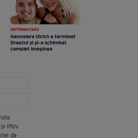
ANTENASTARS
Hannelore Ulrich a terminat
Dreptul și și-a schimbat
complet imaginea
ista
i Ilfov.
ilei de