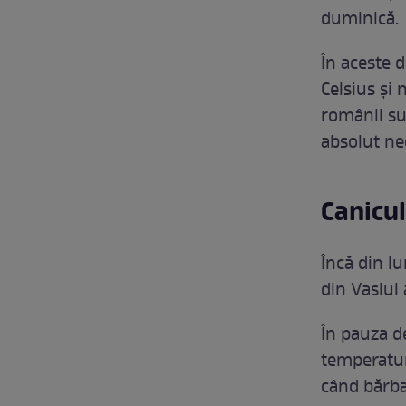
duminică.
În aceste 
Celsius și 
românii su
absolut ne
Canicu
Încă din l
din Vaslui 
În pauza d
temperatur
când bărbat