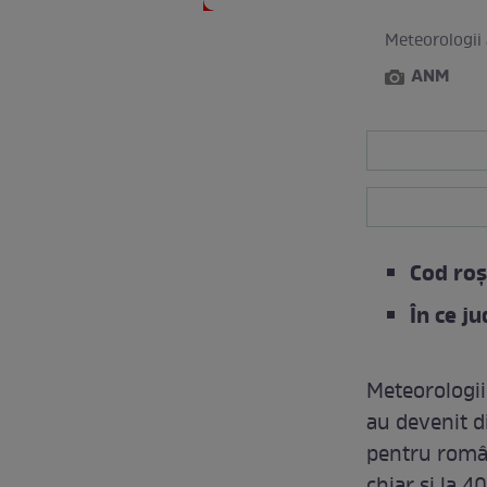
Meteorologii
ANM
Cod roș
În ce j
Meteorologi
au devenit d
pentru român