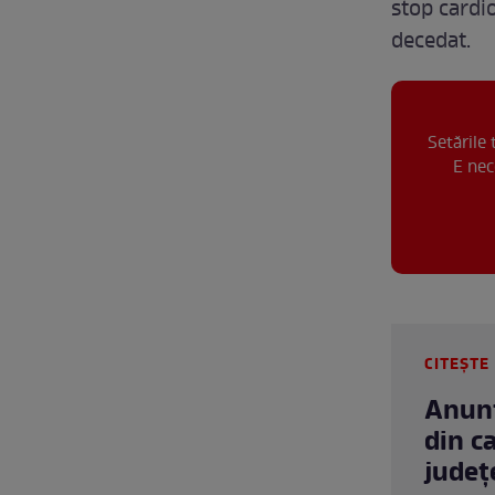
stop cardio
decedat.
Setările
E nec
CITEȘTE 
Anunț
din c
judeţ