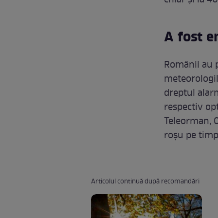
chiar și la 4
A fost e
Românii au 
meteorologil
dreptul alarm
respectiv op
Teleorman, Ol
roșu pe timp
Articolul continuă după recomandări