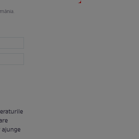
omânia.
eraturile
are
r ajunge