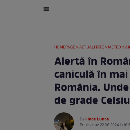
HOMEPAGE
»
ACTUALITATE
»
METEO
» Alertă
Alertă în Româ
caniculă în mai
România. Unde 
de grade Celsi
Ilinca Lunca
De
.
Publicat pe 22.06.2024 la 16: