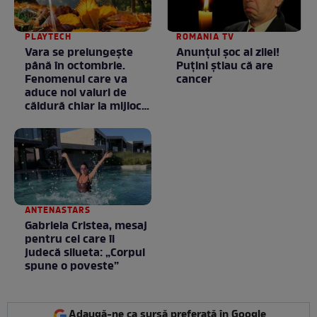
PLAYTECH
ROMANIA TV
Vara se prelungeşte
Anunţul şoc al zilei!
până în octombrie.
Puţini ştiau că are
Fenomenul care va
cancer
aduce noi valuri de
căldură chiar la mijlocul
toamnei
ANTENASTARS
Gabriela Cristea, mesaj
pentru cei care îi
judecă silueta: „Corpul
spune o poveste”
Adaugă-ne ca sursă preferată în Google