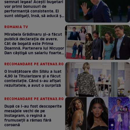
semnat legea! Acești bugetari
vor primi bonusuri de
performanță consistente. Ei
sunt obligați, însă, să aducă și
bani la bugetul de stat
ROMANIA TV
Mirabela Grădinaru și-a făcut
publică declarația de avere.
Cât de bogată este Prima
Doamnă. Partenera lui Nicușor
Dan câștigă un salariu foarte
bun în fiecare lună!
RECOMANDARE PE ANTENA3.RO
O învățătoare din Sibiu a luat
4,90 la Titularizare și a făcut
contestație. Când s-au afișat
rezultatele, a avut o surpriză
RECOMANDARE PE ANTENA3.RO
După ce i-au fost descoperite
mesajele vechi de pe
Instagram, o regină a
frumuseții a rămas fără
coroană