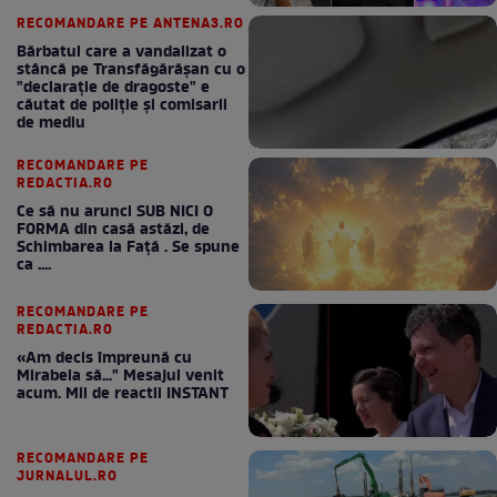
RECOMANDARE PE ANTENA3.RO
Bărbatul care a vandalizat o
stâncă pe Transfăgărășan cu o
"declaraţie de dragoste" e
căutat de poliție și comisarii
de mediu
RECOMANDARE PE
REDACTIA.RO
Ce să nu arunci SUB NICI O
FORMA din casă astăzi, de
Schimbarea la Față . Se spune
ca ....
RECOMANDARE PE
REDACTIA.RO
«Am decis împreună cu
Mirabela să..." Mesajul venit
acum. Mii de reactii INSTANT
RECOMANDARE PE
JURNALUL.RO