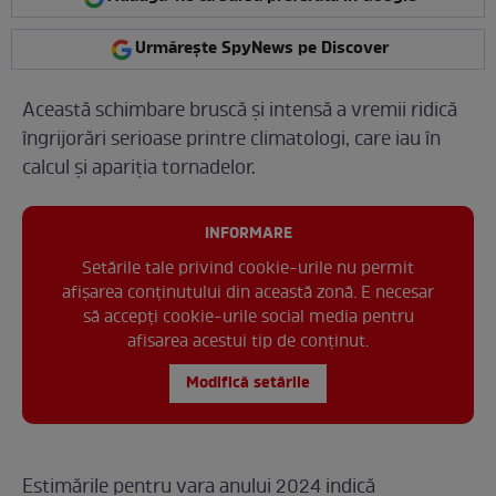
Urmărește SpyNews pe Discover
Această schimbare bruscă și intensă a vremii ridică
îngrijorări serioase printre climatologi, care iau în
calcul și apariția tornadelor.
INFORMARE
Setările tale privind cookie-urile nu permit
afișarea conținutului din această zonă. E necesar
să accepți cookie-urile social media pentru
afisarea acestui tip de conținut.
Modifică setările
Estimările pentru vara anului 2024 indică