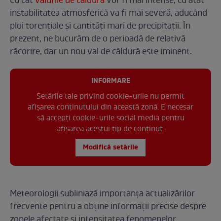
Cu cât
valurile de căldură
vor fi mai intense, cu atât
instabilitatea atmosferică va fi mai severă, aducând
ploi torențiale și cantități mari de precipitații. În
prezent, ne bucurăm de o perioadă de relativă
răcorire, dar un nou val de căldură este iminent.
INFORMARE
Setările tale privind cookie-urile nu permit
afișarea conținutului din această zonă. E necesar
să accepți cookie-urile social media pentru
afisarea acestui tip de conținut.
Modifică setările
Meteorologii subliniază importanța actualizărilor
frecvente pentru a obține informații precise despre
zonele afectate și intensitatea fenomenelor