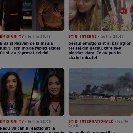
EMISIUNI TV
• ieri la 23:47
STIRI INTERNE
• ieri la 22:41
Ema și Răzvan de la Insula
Gestul emoționant al părinților
Iubirii, schimb de replici acide!
fetiței din Bacău, care și-a
Ce și-au reproșat cei doi
pierdut viața. Ce au pus în
sicriul micuței
EMISIUNI TV
• ieri la 22:06
STIRI INTERNATIONALE
• ieri la
21:16
Radu Vâlcan a reacționat la