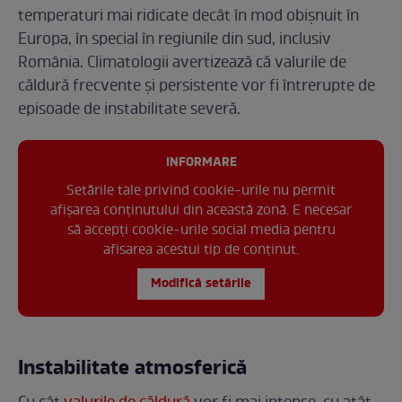
temperaturi mai ridicate decât în mod obișnuit în
Europa, în special în regiunile din sud, inclusiv
România. Climatologii avertizează că valurile de
căldură frecvente și persistente vor fi întrerupte de
episoade de instabilitate severă.
INFORMARE
Setările tale privind cookie-urile nu permit
afișarea conținutului din această zonă. E necesar
să accepți cookie-urile social media pentru
afisarea acestui tip de conținut.
Modifică setările
Instabilitate atmosferică