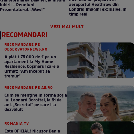
Incendiu de proporții la
transformarea Daianei, la Insula
aeroportul Heathrow din
Iubirii - Reuniuni.
Londra! Imagini exclusive, în
Prezentatorul: „Wow!”
timp real
VEZI MAI MULT
RECOMANDĂRI
RECOMANDARE PE
OBSERVATORNEWS.RO
A plătit 75.000 de € pe un
apartament la My Home
Residence. Coşmarul care a
urmat: "Am început să
tremur"
RECOMANDARE PE AS.RO
Cum se menţine în formă soţia
lui Leonard Doroftei, la 51 de
ani. „Secretul” pe care l-a
dezvăluit
ROMANIA TV
Este OFICIAL! Nicușor Dan a