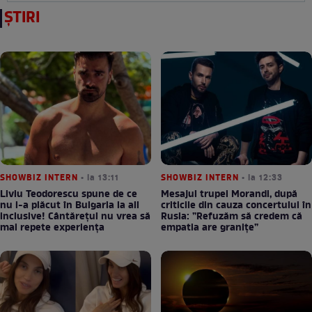
ȘTIRI
SHOWBIZ INTERN
• la 13:11
SHOWBIZ INTERN
• la 12:33
Liviu Teodorescu spune de ce
Mesajul trupei Morandi, după
nu i-a plăcut în Bulgaria la all
criticile din cauza concertului în
inclusive! Cântărețul nu vrea să
Rusia: ”Refuzăm să credem că
mai repete experiența
empatia are granițe”