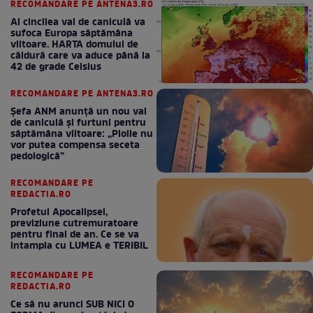
RECOMANDARE PE ANTENA3.RO
Al cincilea val de caniculă va
sufoca Europa săptămâna
viitoare. HARTA domului de
căldură care va aduce până la
42 de grade Celsius
RECOMANDARE PE ANTENA3.RO
Șefa ANM anunță un nou val
de caniculă și furtuni pentru
săptămâna viitoare: „Ploile nu
vor putea compensa seceta
pedologică”
RECOMANDARE PE
REDACTIA.RO
Profetul Apocalipsei,
previziune cutremuratoare
pentru final de an. Ce se va
intampla cu LUMEA e TERIBIL
RECOMANDARE PE
REDACTIA.RO
Ce să nu arunci SUB NICI O