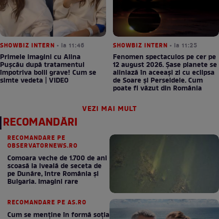
SHOWBIZ INTERN
• la 11:46
SHOWBIZ INTERN
• la 11:25
Primele imagini cu Alina
Fenomen spectaculos pe cer pe
Pușcău după tratamentul
12 august 2026. Șase planete se
împotriva bolii grave! Cum se
aliniază în aceeași zi cu eclipsa
simte vedeta | VIDEO
de Soare și Perseidele. Cum
poate fi văzut din România
VEZI MAI MULT
RECOMANDĂRI
RECOMANDARE PE
OBSERVATORNEWS.RO
Comoara veche de 1.700 de ani
scoasă la iveală de seceta de
pe Dunăre, între România şi
Bulgaria. Imagini rare
RECOMANDARE PE AS.RO
Cum se menţine în formă soţia