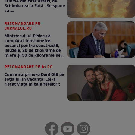
FORMA din casă astăzi, de
Schimbarea la Față . Se spune
ca ....
RECOMANDARE PE
JURNALUL.RO
Ministerul lui Pîslaru a
cumpărat tensiometre,
bocanci pentru construcții,
jaluzele, 30 de kilograme de
miere și 50 de kilograme de
cafea
RECOMANDARE PE A1.RO
Cum a surprins-o Dani Oțil pe
soția lui în vacanță: „Și-a
riscat viața în baia fetelor”: