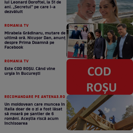
lui Leonard Doroftei, la 51 de
ani. „Secretul” pe care l-a
dezvăluit
ROMANIA TV
Mirabela Grădinaru, mutare de
ultimă oră. Nicuşor Dan, anunţ
despre Prima Doamnă pe
Facebook
ROMANIA TV
Este COD ROŞU. Când vine
urgia în Bucureşti
RECOMANDARE PE ANTENA3.RO
Un moldovean care muncea în
Italia doar de o zi a fost lăsat
să moară pe şantier de 6
români. Aceștia riscă acum
închisoarea