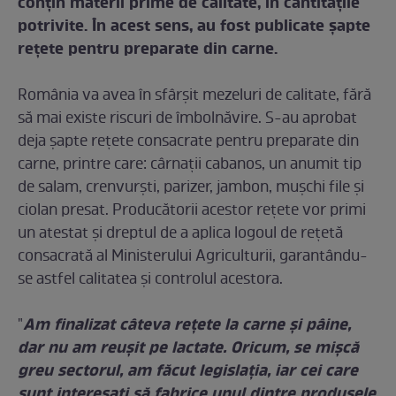
conțin materii prime de calitate, în cantitățile
potrivite. În acest sens, au fost publicate șapte
rețete pentru preparate din carne.
România va avea în sfârșit mezeluri de calitate, fără
să mai existe riscuri de îmbolnăvire. S-au aprobat
deja șapte rețete consacrate pentru preparate din
carne, printre care: cârnații cabanos, un anumit tip
de salam, crenvurști, parizer, jambon, mușchi file și
ciolan presat. Producătorii acestor rețete vor primi
un atestat și dreptul de a aplica logoul de rețetă
consacrată al Ministerului Agriculturii, garantându-
se astfel calitatea și controlul acestora.
Am finalizat câteva rețete la carne și pâine,
"
dar nu am reușit pe lactate. Oricum, se mișcă
greu sectorul, am făcut legislația, iar cei care
sunt interesați să fabrice unul dintre produsele