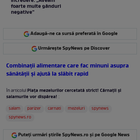
încredere: „Aveam
foarte multe gânduri
negative”
Adaugă-ne ca sursă preferată în Google
Urmărește SpyNews pe Discover
Combinaţii alimentare care fac minuni asupra
sănătăţii şi ajută la slăbit rapid
Piața mezelurilor cercetată strict! Cârnații și
În articolul
salamurile vor dispărea!
:
salam
parizer
carnati
mezeluri
spynews
spynews.ro
Puteți urmări știrile SpyNews.ro și pe Google News