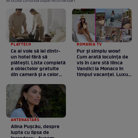
Articolul continuă după recomandări
PLAYTECH
ROMANIA TV
Ce ai voie să iei dintr-
Pur și simplu wow!
un hotel fără să
Cum arată locuința de
plătești. Lista completă
vis în care stă Ilinca
a obiectelor gratuite
Vandici la Monaco în
din cameră și a celor
timpul vacanței. Luxul
care rămân
e în starea lui pură.
proprietatea unității
Totul arată ca în filme!
/ GALERIE FOTO
ANTENASTARS
Alina Pușcău, despre
lupta cu lipsa de