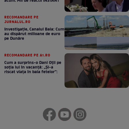
acum. Mii de reactii INSTANT
RECOMANDARE PE
JURNALUL.RO
Investigație, Canalul Bala: Cum
au dispărut milioane de euro
pe Dunăre
RECOMANDARE PE A1.RO
Cum a surprins-o Dani Oțil pe
soția lui în vacanță: „Și-a
riscat viața în baia fetelor”: