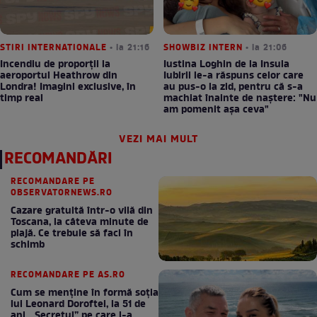
STIRI INTERNATIONALE
• la 21:16
SHOWBIZ INTERN
• la 21:06
Incendiu de proporții la
Iustina Loghin de la Insula
aeroportul Heathrow din
Iubirii le-a răspuns celor care
Londra! Imagini exclusive, în
au pus-o la zid, pentru că s-a
timp real
machiat înainte de naștere: "Nu
am pomenit așa ceva"
VEZI MAI MULT
RECOMANDĂRI
RECOMANDARE PE
OBSERVATORNEWS.RO
Cazare gratuită într-o vilă din
Toscana, la câteva minute de
plajă. Ce trebuie să faci în
schimb
RECOMANDARE PE AS.RO
Cum se menţine în formă soţia
lui Leonard Doroftei, la 51 de
ani. „Secretul” pe care l-a