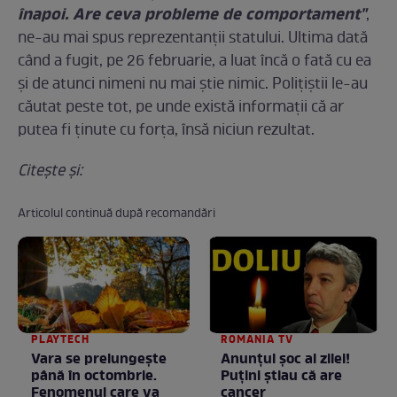
înapoi. Are ceva probleme de comportament"
,
ne-au mai spus reprezentanţii statului. Ultima dată
când a fugit, pe 26 februarie, a luat încă o fată cu ea
şi de atunci nimeni nu mai ştie nimic. Poliţiştii le-au
căutat peste tot, pe unde există informaţii că ar
putea fi ţinute cu forţa, însă niciun rezultat.
Citeşte şi:
Articolul continuă după recomandări
PLAYTECH
ROMANIA TV
Vara se prelungeşte
Anunţul şoc al zilei!
până în octombrie.
Puţini ştiau că are
Fenomenul care va
cancer