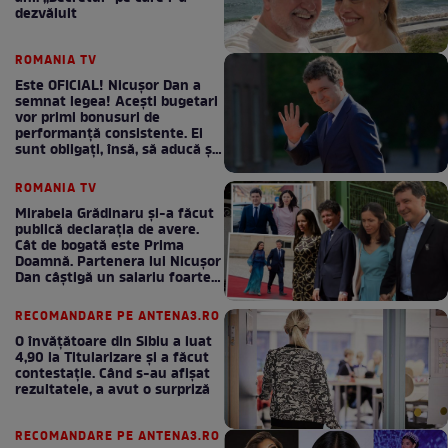
dezvăluit
ROMANIA TV
Este OFICIAL! Nicușor Dan a
semnat legea! Acești bugetari
vor primi bonusuri de
performanță consistente. Ei
sunt obligați, însă, să aducă și
bani la bugetul de stat
ROMANIA TV
Mirabela Grădinaru și-a făcut
publică declarația de avere.
Cât de bogată este Prima
Doamnă. Partenera lui Nicușor
Dan câștigă un salariu foarte
bun în fiecare lună!
RECOMANDARE PE ANTENA3.RO
O învățătoare din Sibiu a luat
4,90 la Titularizare și a făcut
contestație. Când s-au afișat
rezultatele, a avut o surpriză
RECOMANDARE PE ANTENA3.RO