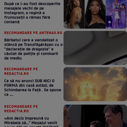
După ce i-au fost descoperite
mesajele vechi de pe
Instagram, o regină a
frumuseții a rămas fără
coroană
RECOMANDARE PE ANTENA3.RO
Bărbatul care a vandalizat o
stâncă pe Transfăgărășan cu o
"declaraţie de dragoste" e
căutat de poliție și comisarii
de mediu
RECOMANDARE PE
REDACTIA.RO
Ce să nu arunci SUB NICI O
FORMA din casă astăzi, de
Schimbarea la Față . Se spune
ca ....
RECOMANDARE PE
REDACTIA.RO
«Am decis împreună cu
Mirabela să..." Mesajul venit