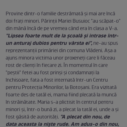
Provine dintr-o familie destrămată şi mai are încă
doi fraţi minori. Părinţii Mariei Busuioc "au scăpat-o"
din mână încă de pe vremea când era în clasa a V-a.
"Lipsea foarte mult de la şcoală şi intrase într-
un anturaj dubios pentru vârsta ei",
ne-au spus
reprezentanţii primăriei din comuna Vlădeni. Aşa a
ajuns minora victima unor proxeneţi care îi făceau
rost de clienţi în fiecare zi. În momentul în care
"peştii" fetei au fost prinşi şi condamnaţi la
închisoare, fata a fost internată într-un Centru
pentru Protecţia Minorilor, la Botoşani. Era vizitată
foarte des de tatăl ei, mama fiind plecată la muncă
în străinătate. Maria s-a plictisit în centrul pentru
minori şi, într-o bună zi, a plecat la tatăl ei, unde a şi
"A plecat din nou, de
fost găsită de autorităţi.
data aceasta la nişte rude. Am adus-o din nou,