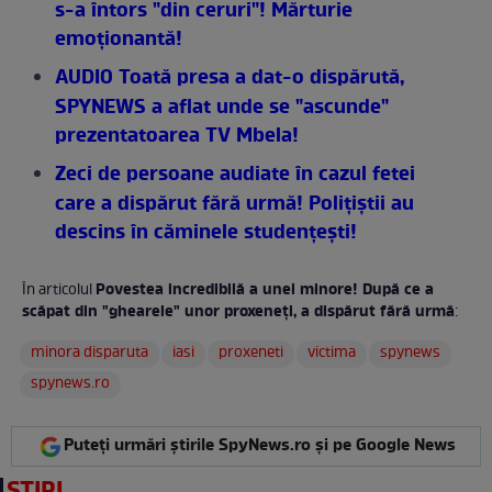
s-a întors "din ceruri"! Mărturie
emoţionantă!
AUDIO Toată presa a dat-o dispărută,
SPYNEWS a aflat unde se "ascunde"
prezentatoarea TV Mbela!
Zeci de persoane audiate în cazul fetei
care a dispărut fără urmă! Poliţiştii au
descins în căminele studenţeşti!
Povestea incredibilă a unei minore! După ce a
În articolul
scăpat din "ghearele" unor proxeneţi, a dispărut fără urmă
:
minora disparuta
iasi
proxeneti
victima
spynews
spynews.ro
Puteți urmări știrile SpyNews.ro și pe Google News