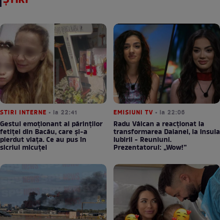
ȘTIRI
STIRI INTERNE
• la 22:41
EMISIUNI TV
• la 22:06
Gestul emoționant al părinților
Radu Vâlcan a reacționat la
fetiței din Bacău, care și-a
transformarea Daianei, la Insula
pierdut viața. Ce au pus în
Iubirii - Reuniuni.
sicriul micuței
Prezentatorul: „Wow!”