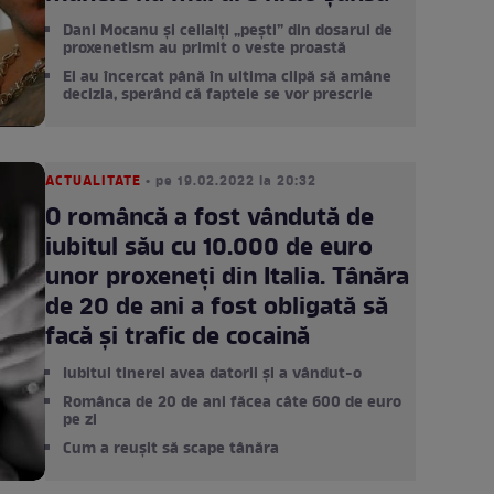
Dani Mocanu și ceilalți „pești” din dosarul de
proxenetism au primit o veste proastă
Ei au încercat până în ultima clipă să amâne
decizia, sperând că faptele se vor prescrie
ACTUALITATE
• pe 19.02.2022 la 20:32
O româncă a fost vândută de
iubitul său cu 10.000 de euro
unor proxeneți din Italia. Tânăra
de 20 de ani a fost obligată să
facă și trafic de cocaină
Iubitul tinerei avea datorii și a vândut-o
Românca de 20 de ani făcea câte 600 de euro
pe zi
Cum a reușit să scape tânăra