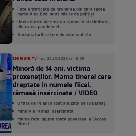
Fetele traficate de gruparea din care făcea
parte Alex Bodi sunt păzite de polițiști
Unele dintre victime au rămas în străinătate,
din cauza pandemiei
Anchetatorii se tem de este mai rău
EMISIUNI TV
• pe 22.10.2020 la 19:06
Minoră de 14 ani, victima
proxeneților. Mama tinerei cere
dreptate în numele fiicei,
rămasă însărcinată / VIDEO
O fată de 14 ani a fost abuzată de 18 bărbați.
Minora a rămas însărcinată.
Mama fetei spune toată povestea la ”Acces
Direct”.