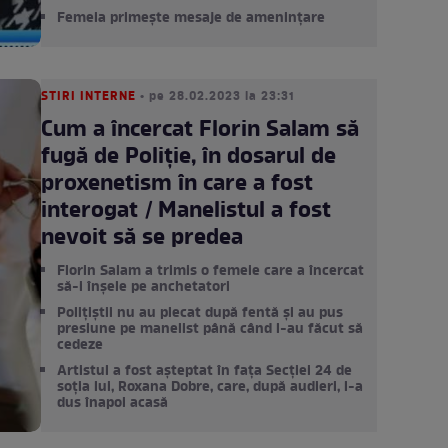
Femeia primește mesaje de amenințare
STIRI INTERNE
• pe 28.02.2023 la 23:31
Cum a încercat Florin Salam să
fugă de Poliție, în dosarul de
proxenetism în care a fost
interogat / Manelistul a fost
nevoit să se predea
Florin Salam a trimis o femeie care a încercat
să-i înșele pe anchetatori
Polițiștii nu au plecat după fentă și au pus
presiune pe manelist până când l-au făcut să
cedeze
Artistul a fost așteptat în fața Secției 24 de
soția lui, Roxana Dobre, care, după audieri, l-a
dus înapoi acasă