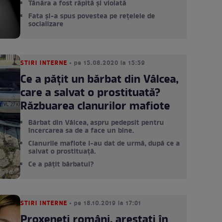
Tânăra a fost răpită și violată
Fata și-a spus povestea pe rețelele de
socializare
STIRI INTERNE
• pe 15.08.2020 la 15:59
Ce a pățit un bărbat din Vâlcea,
care a salvat o prostituată?
Răzbuarea clanurilor mafiote
Bărbat din Vâlcea, aspru pedepsit pentru
încercarea sa de a face un bine.
Clanurile mafiote i-au dat de urmă, după ce a
salvat o prostituață.
Ce a pățit bărbatul?
STIRI INTERNE
• pe 18.10.2019 la 17:01
Proxeneți români, arestați în