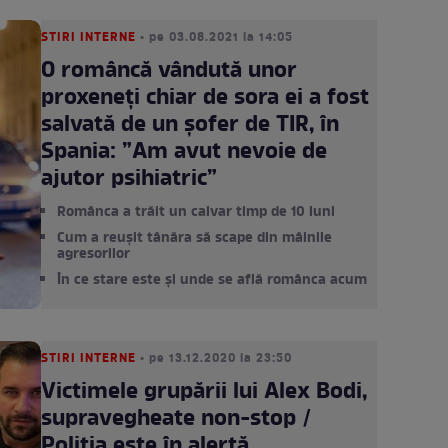
STIRI INTERNE
• pe 03.08.2021 la 14:05
O româncă vândută unor
proxeneți chiar de sora ei a fost
salvată de un șofer de TIR, în
Spania: ”Am avut nevoie de
ajutor psihiatric”
Românca a trăit un calvar timp de 10 luni
Cum a reușit tânăra să scape din mâinile
agresorilor
În ce stare este și unde se află românca acum
STIRI INTERNE
• pe 13.12.2020 la 23:50
Victimele grupării lui Alex Bodi,
supravegheate non-stop /
Poliția este în alertă