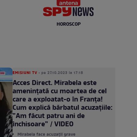
HOROSCOP
EMISIUNI TV
• pe 27.10.2023 la 17:18
Acces Direct. Mirabela este
amenințată cu moartea de cel
care a exploatat-o în Franța!
Cum explică bărbatul acuzațiile:
”Am făcut patru ani de
închisoare” / VIDEO
Mirabela face acuzații grave