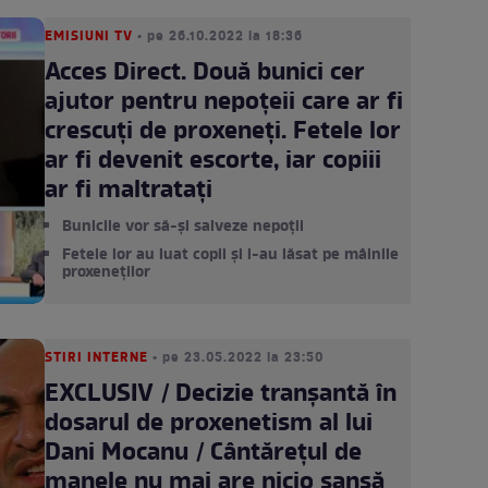
EMISIUNI TV
• pe 26.10.2022 la 18:36
Acces Direct. Două bunici cer
ajutor pentru nepoțeii care ar fi
crescuți de proxeneți. Fetele lor
ar fi devenit escorte, iar copiii
ar fi maltratați
Bunicile vor să-și salveze nepoții
Fetele lor au luat copii și i-au lăsat pe mâinile
proxeneților
STIRI INTERNE
• pe 23.05.2022 la 23:50
EXCLUSIV / Decizie tranșantă în
dosarul de proxenetism al lui
Dani Mocanu / Cântărețul de
manele nu mai are nicio șansă