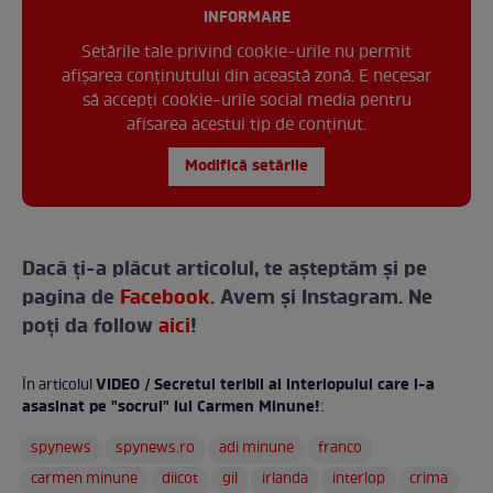
INFORMARE
Setările tale privind cookie-urile nu permit
afișarea conținutului din această zonă. E necesar
să accepți cookie-urile social media pentru
afisarea acestui tip de conținut.
Modifică setările
Dacă ți-a plăcut articolul, te așteptăm și pe
pagina de
Facebook
. Avem și Instagram. Ne
poți da follow
aici
!
VIDEO / Secretul teribil al interlopului care l-a
În articolul
asasinat pe "socrul" lui Carmen Minune!
:
spynews
spynews.ro
adi minune
franco
carmen minune
diicot
gil
irlanda
interlop
crima