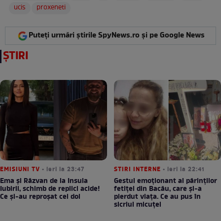
ucis
proxeneti
Puteți urmări știrile SpyNews.ro și pe Google News
ȘTIRI
EMISIUNI TV
• ieri la 23:47
STIRI INTERNE
• ieri la 22:41
Ema și Răzvan de la Insula
Gestul emoționant al părinților
Iubirii, schimb de replici acide!
fetiței din Bacău, care și-a
Ce și-au reproșat cei doi
pierdut viața. Ce au pus în
sicriul micuței