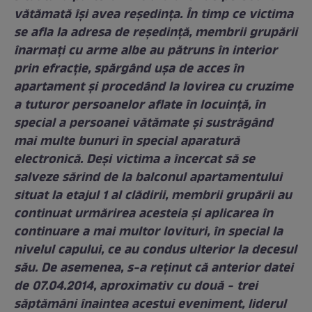
vătămată își avea reședința. În timp ce victima
se afla la adresa de reședință, membrii grupării
înarmați cu arme albe au pătruns în interior
prin efracție, spărgând ușa de acces în
apartament și procedând la lovirea cu cruzime
a tuturor persoanelor aflate în locuință, în
special a persoanei vătămate și sustrăgând
mai multe bunuri în special aparatură
electronică. Deși victima a încercat să se
salveze sărind de la balconul apartamentului
situat la etajul 1 al clădirii, membrii grupării au
continuat urmărirea acesteia și aplicarea în
continuare a mai multor lovituri, în special la
nivelul capului, ce au condus ulterior la decesul
său. De asemenea, s-a reţinut că anterior datei
de 07.04.2014, aproximativ cu două - trei
săptămâni înaintea acestui eveniment, liderul