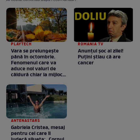
PLAYTECH
ROMANIA TV
Vara se prelungeşte
Anunţul şoc al zilei!
până în octombrie.
Puţini ştiau că are
Fenomenul care va
cancer
aduce noi valuri de
căldură chiar la mijlocul
toamnei
ANTENASTARS
Gabriela Cristea, mesaj
pentru cei care îi
judecă silueta: „Corpul