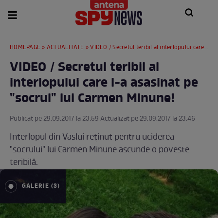
HOMEPAGE
»
ACTUALITATE
» VIDEO / Secretul teribil al interlopului care l-a asasinat pe "socrul" lui Carmen Minune!
VIDEO / Secretul teribil al
interlopului care l-a asasinat pe
"socrul" lui Carmen Minune!
Publicat pe 29.09.2017 la 23:59 Actualizat pe 29.09.2017 la 23:46
Interlopul din Vaslui reţinut pentru uciderea
"socrului" lui Carmen Minune ascunde o poveste
teribilă.
GALERIE (3)