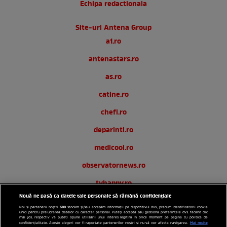
Echipa redactionala
Site-uri Antena Group
a1.ro
antenastars.ro
as.ro
catine.ro
chefi.ro
deparinti.ro
medicool.ro
observatornews.ro
tvhappy.ro
Nouă ne pasă ca datele tale personale să rămână confidențiale
useit.ro
589
Noi și partenerii noștri
stocăm și/sau accesăm informații pe dispozitivul dvs., precum identificatorii cookie
unici pentru prelucrarea datelor cu caracter personal. Puteți accepta sau gestiona preferințele dvs. făcând clic
zutv.ro
mai jos, respectiv vă puteți opune utilizării unui interes legitim în orice moment pe pagina cu politica de
Mai multe
confidențialitate. Aceste alegeri vor fi raportate partenerilor noștri și nu vă vor afecta navigarea.