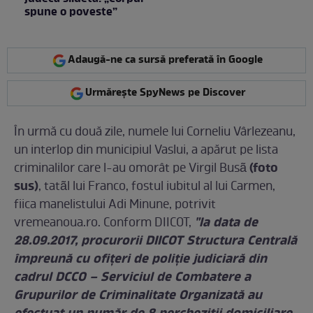
spune o poveste”
Adaugă-ne ca sursă preferată în Google
Urmărește SpyNews pe Discover
În urmă cu două zile, numele lui Corneliu Vârlezeanu,
un interlop din municipiul Vaslui, a apărut pe lista
(foto
criminalilor care l-au omorât pe Virgil Busã
sus)
, tatãl lui Franco, fostul iubitul al lui Carmen,
fiica manelistului Adi Minune, potrivit
"la data de
vremeanoua.ro. Conform DIICOT,
28.09.2017, procurorii DIICOT Structura Centrală
împreună cu ofițeri de poliție judiciară din
cadrul DCCO – Serviciul de Combatere a
Grupurilor de Criminalitate Organizată au