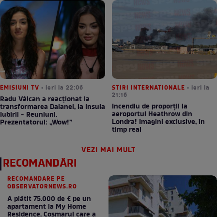
EMISIUNI TV
• ieri la 22:06
STIRI INTERNATIONALE
• ieri la
21:16
Radu Vâlcan a reacționat la
Incendiu de proporții la
transformarea Daianei, la Insula
aeroportul Heathrow din
Iubirii - Reuniuni.
Londra! Imagini exclusive, în
Prezentatorul: „Wow!”
timp real
VEZI MAI MULT
RECOMANDĂRI
RECOMANDARE PE
OBSERVATORNEWS.RO
A plătit 75.000 de € pe un
apartament la My Home
Residence. Coşmarul care a