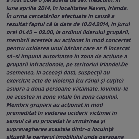
a fost ucisă o persoană de sex masculin, în
luna aprilie 2014, în localitatea Navan, Irlanda.
În urma cercetărilor efectuate în cauză a
rezultat faptul că la data de 10.04.2014, în jurul
orei 01.45 – 02.00, la ordinul liderului grupării,
membrii acesteia au acționat în mod concertat
pentru uciderea unui bărbat care ar fi încercat
să-și impună autoritatea în zona de acțiune a
grupării infracționale, pe teritoriul Irlandei.De
asemenea, la aceeaşi dată, suspecţii au
exercitat acte de violență (cu răngi și cuțite)
asupra a două persoane vătămate, lovindu-le
pe acestea în zone vitale (în zona capului).
Membrii grupării au acționat în mod
premeditat în vederea uciderii victimei în
sensul că au procedat la urmărirea și
supravegherea acesteia dintr-o locuință
situată la parterul imobilului unde persoana