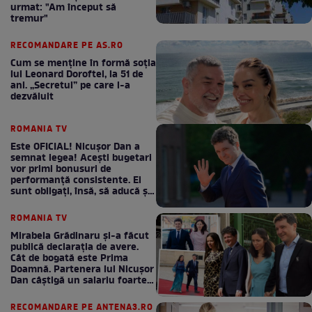
urmat: "Am început să
tremur"
RECOMANDARE PE AS.RO
Cum se menţine în formă soţia
lui Leonard Doroftei, la 51 de
ani. „Secretul” pe care l-a
dezvăluit
ROMANIA TV
Este OFICIAL! Nicușor Dan a
semnat legea! Acești bugetari
vor primi bonusuri de
performanță consistente. Ei
sunt obligați, însă, să aducă și
bani la bugetul de stat
ROMANIA TV
Mirabela Grădinaru și-a făcut
publică declarația de avere.
Cât de bogată este Prima
Doamnă. Partenera lui Nicușor
Dan câștigă un salariu foarte
bun în fiecare lună!
RECOMANDARE PE ANTENA3.RO