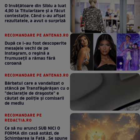
O învățătoare din Sibiu a luat
4,90 la Titularizare și a făcut
contestație. Când s-au afișat
rezultatele, a avut o surpriză
RECOMANDARE PE ANTENA3.RO
După ce i-au fost descoperite
mesajele vechi de pe
Instagram, o regină a
frumuseții a rămas fără
coroană
RECOMANDARE PE ANTENA3.RO
Bărbatul care a vandalizat o
stâncă pe Transfăgărășan cu o
"declaraţie de dragoste" e
căutat de poliție și comisarii
de mediu
RECOMANDARE PE
REDACTIA.RO
Ce să nu arunci SUB NICI O
FORMA din casă astăzi, de
Schimbarea la Față . Se spune