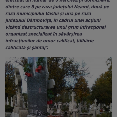
efectuat un număr de 8 percheziţii domiciliare,
dintre care 5 pe raza judeţului Neamţ, două pe
raza municipiului Vaslui şi una pe raza
judeţului Dâmboviţa, în cadrul unei acţiuni
vizând destructurarea unui grup infracţional
organizat specializat în săvârşirea
infracţiunilor de omor calificat, tâlhărie
calificată şi şantaj".