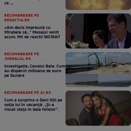
ca ....
RECOMANDARE PE
REDACTIA.RO
«Am decis împreună cu
Mirabela să..." Mesajul venit
acum. Mii de reactii INSTANT
RECOMANDARE PE
JURNALUL.RO
Investigație, Canalul Bala: Cum
au dispărut milioane de euro
pe Dunăre
RECOMANDARE PE A1.RO
Cum a surprins-o Dani Oțil pe
soția lui în vacanță: „Și-a
riscat viața în baia fetelor”: