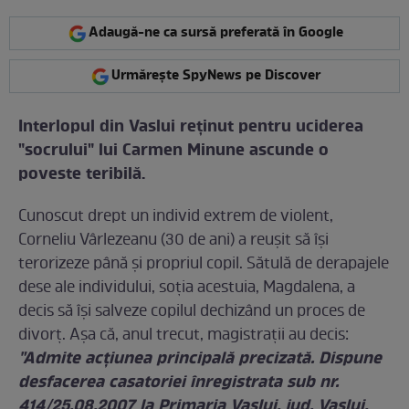
Adaugă-ne ca sursă preferată în Google
Urmărește SpyNews pe Discover
Interlopul din Vaslui reţinut pentru uciderea
"socrului" lui Carmen Minune ascunde o
poveste teribilă.
Cunoscut drept un individ extrem de violent,
Corneliu Vârlezeanu (30 de ani) a reuşit să îşi
terorizeze până şi propriul copil. Sătulă de derapajele
dese ale individului, soţia acestuia, Magdalena, a
decis să îşi salveze copilul dechizând un proces de
divorţ. Aşa că, anul trecut, magistraţii au decis:
"Admite acţiunea principală precizată. Dispune
desfacerea casatoriei înregistrata sub nr.
414/25.08.2007 la Primaria Vaslui, jud. Vaslui,