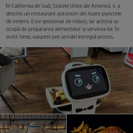
În California de Sud, Statele Unite ale Americii, s-a
deschis un restaurant autonom din toate punctele
de vedere. Este gestionat de roboți, iar aceștia se
ocupă de prepararea alimentelor și servirea lor. În
acest timp, oaspeții pot urmări întregul proces.