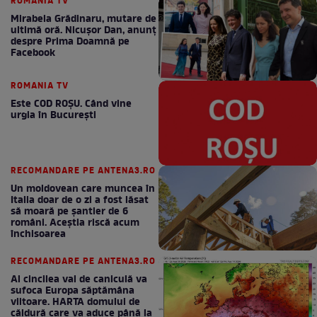
ROMANIA TV
Mirabela Grădinaru, mutare de
ultimă oră. Nicuşor Dan, anunţ
despre Prima Doamnă pe
Facebook
ROMANIA TV
Este COD ROŞU. Când vine
urgia în Bucureşti
RECOMANDARE PE ANTENA3.RO
Un moldovean care muncea în
Italia doar de o zi a fost lăsat
să moară pe şantier de 6
români. Aceștia riscă acum
închisoarea
RECOMANDARE PE ANTENA3.RO
Al cincilea val de caniculă va
sufoca Europa săptămâna
viitoare. HARTA domului de
căldură care va aduce până la