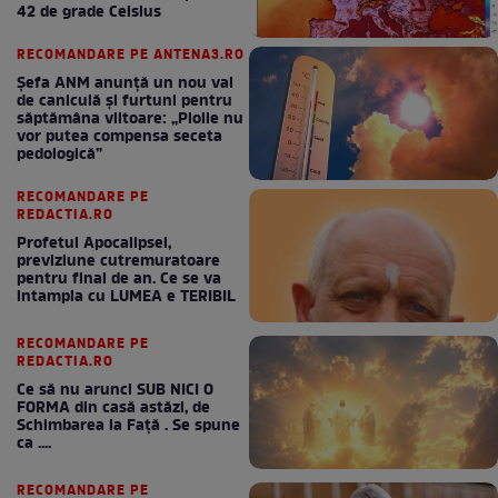
42 de grade Celsius
RECOMANDARE PE ANTENA3.RO
Șefa ANM anunță un nou val
de caniculă și furtuni pentru
săptămâna viitoare: „Ploile nu
vor putea compensa seceta
pedologică”
RECOMANDARE PE
REDACTIA.RO
Profetul Apocalipsei,
previziune cutremuratoare
pentru final de an. Ce se va
intampla cu LUMEA e TERIBIL
RECOMANDARE PE
REDACTIA.RO
Ce să nu arunci SUB NICI O
FORMA din casă astăzi, de
Schimbarea la Față . Se spune
ca ....
RECOMANDARE PE