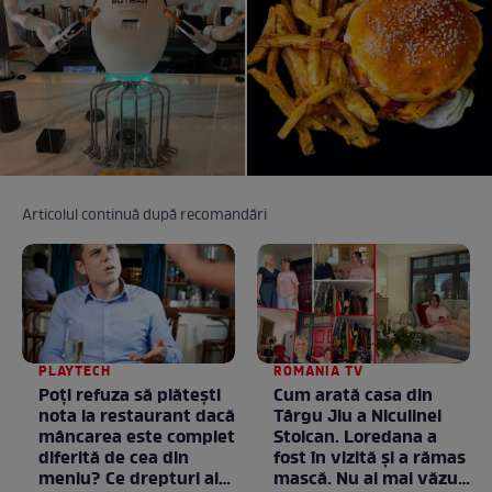
Articolul continuă după recomandări
PLAYTECH
ROMANIA TV
Poți refuza să plătești
Cum arată casa din
nota la restaurant dacă
Târgu Jiu a Niculinei
mâncarea este complet
Stoican. Loredana a
diferită de cea din
fost în vizită și a rămas
meniu? Ce drepturi ai
mască. Nu ai mai văzut