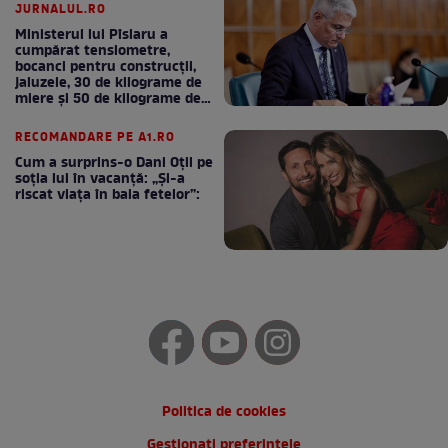
JURNALUL.RO
Ministerul lui Pîslaru a
cumpărat tensiometre,
bocanci pentru construcții,
jaluzele, 30 de kilograme de
miere și 50 de kilograme de
cafea
RECOMANDARE PE A1.RO
Cum a surprins-o Dani Oțil pe
soția lui în vacanță: „Și-a
riscat viața în baia fetelor”:
Politica de cookies
Gestionați preferințele