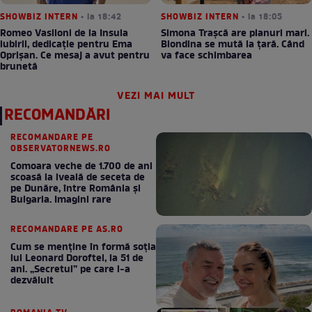
SHOWBIZ INTERN
• la 18:42
SHOWBIZ INTERN
• la 18:05
Romeo Vasiloni de la Insula
Simona Trașcă are planuri mari.
iubirii, dedicație pentru Ema
Blondina se mută la țară. Când
Oprișan. Ce mesaj a avut pentru
va face schimbarea
brunetă
VEZI MAI MULT
RECOMANDĂRI
RECOMANDARE PE
OBSERVATORNEWS.RO
Comoara veche de 1.700 de ani
scoasă la iveală de seceta de
pe Dunăre, între România şi
Bulgaria. Imagini rare
RECOMANDARE PE AS.RO
Cum se menţine în formă soţia
lui Leonard Doroftei, la 51 de
ani. „Secretul” pe care l-a
dezvăluit