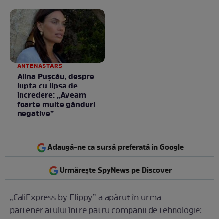
ca client
la nimeni așa ceva:
Fără cuvinte / VIDEO
ANTENASTARS
Alina Pușcău, despre
lupta cu lipsa de
încredere: „Aveam
foarte multe gânduri
negative”
Adaugă-ne ca sursă preferată în Google
Urmărește SpyNews pe Discover
„CaliExpress by Flippy” a apărut în urma
parteneriatului între patru companii de tehnologie: