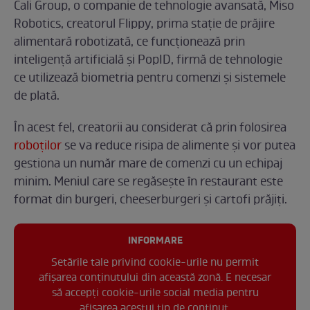
Cali Group, o companie de tehnologie avansată, Miso
Robotics, creatorul Flippy, prima stație de prăjire
alimentară robotizată, ce funcționează prin
inteligență artificială și PopID, firmă de tehnologie
ce utilizează biometria pentru comenzi și sistemele
de plată.
În acest fel, creatorii au considerat că prin folosirea
roboților
se va reduce risipa de alimente și vor putea
gestiona un număr mare de comenzi cu un echipaj
minim. Meniul care se regăsește în restaurant este
format din burgeri, cheeserburgeri și cartofi prăjiți.
INFORMARE
Setările tale privind cookie-urile nu permit
afișarea conținutului din această zonă. E necesar
să accepți cookie-urile social media pentru
afisarea acestui tip de conținut.