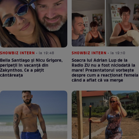
SHOWBIZ INTERN
• la 19:48
SHOWBIZ INTERN
• la 19:10
Bella Santiago și Nicu Grigore,
Soacra lui Adrian Lup de la
peripeții în vacanță din
Radio ZU nu a fost niciodată la
Zakynthos. Ce a pățit
mare! Prezentatorul vorbește
cântăreața
despre cum a reacționat femeia
când a aflat că va merge