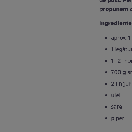
de post. Pe
propunem ar
Ingrediente
aprox. 1 
1 legătu
1- 2 mo
700 g 
2 lingur
ulei
sare
piper