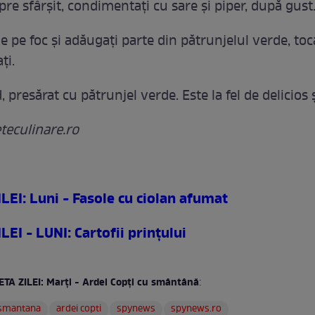
re sfârșit, condimentați cu sare și piper, după gust
e pe foc și adăugați parte din pătrunjelul verde, to
ți.
d, presărat cu pătrunjel verde. Este la fel de delicios ș
eteculinare.ro
LEI: Luni - Fasole cu ciolan afumat
EI - LUNI: Cartofii prinţului
ETA ZILEI: Marţi - Ardei Copţi cu smântână
:
smantana
ardei copti
spynews
spynews.ro