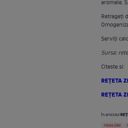
aromele. Sp
Retrageți d
Omogeniza
Serviți cal
Sursa: ret
Citeste si:
REŢETA ZI
REŢETA ZIL
REŢ
În articolul
retea zilei