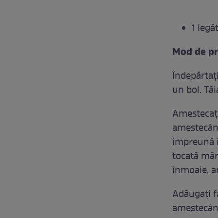
1 legă
Mod de pr
Îndepărtați
un bol. Tăia
Amestecați
amestecând
împreună în
tocată măr
înmoaie, 
Adăugați fâ
amestecând