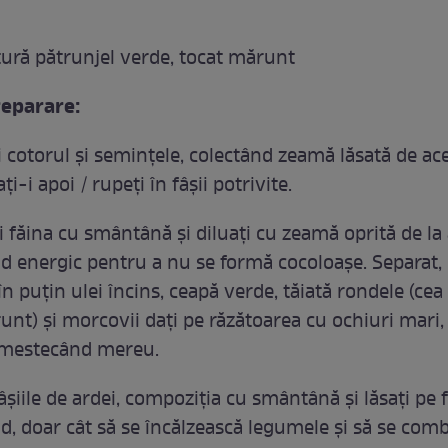
tură pătrunjel verde, tocat mărunt
eparare:
 cotorul și semințele, colectând zeamă lăsată de ace
ți-i apoi / rupeți în fâșii potrivite.
 făina cu smântână și diluați cu zeamă oprită de la 
 energic pentru a nu se formă cocoloașe. Separat, c
 puțin ulei încins, ceapă verde, tăiată rondele (cea
unt) și morcovii dați pe răzătoarea cu ochiuri mari,
amestecând mereu.
șiile de ardei, compoziția cu smântână și lăsați pe 
, doar cât să se încălzească legumele și să se com