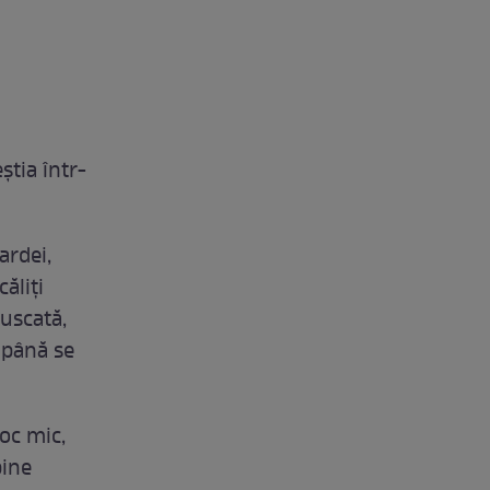
știa într-
ardei,
ăliți
 uscată,
 până se
foc mic,
bine