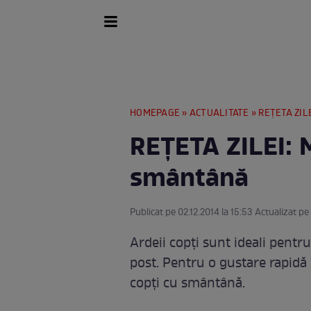
HOMEPAGE
»
ACTUALITATE
» REŢETA ZILE
REŢETA ZILEI: M
smântână
Publicat pe 02.12.2014 la 15:53 Actualizat pe 
Ardeii copţi sunt ideali pentr
post. Pentru o gustare rapidă
copţi cu smântână.