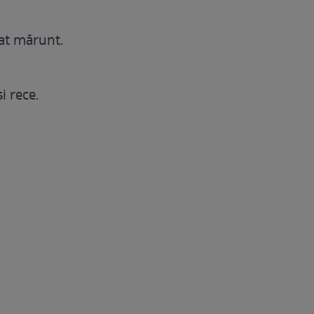
.
cat mărunt.
i rece.