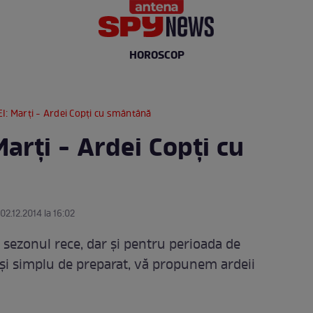
HOROSCOP
I: Marţi - Ardei Copţi cu smântână
arţi - Ardei Copţi cu
02.12.2014 la 16:02
u sezonul rece, dar şi pentru perioada de
 şi simplu de preparat, vă propunem ardeii