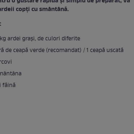
ntru o gustare rapidă şi simplu de preparat, vă
deii copţi cu smântână.
:
kg ardei grași, de culori diferite
ră de ceapă verde (recomandat) / 1 ceapă uscată
rcovi
smântâna
i făină