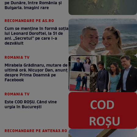
pe Dunăre, între România şi
Bulgaria. Imagini rare
RECOMANDARE PE AS.RO
Cum se menţine în formă soţia
lui Leonard Doroftei, la 51 de
ani. „Secretul” pe care l-a
dezvăluit
ROMANIA TV
Mirabela Grădinaru, mutare de
ultimă oră. Nicuşor Dan, anunţ
despre Prima Doamnă pe
Facebook
ROMANIA TV
Este COD ROŞU. Când vine
urgia în Bucureşti
RECOMANDARE PE ANTENA3.RO