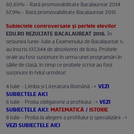
60,65% - Rată promovabilitate Bacalaureat 2014
67,9% - Rată promovabilitate Bacalaureat 2015
Subiectele controversate şi perlele elevilor
EDU.RO REZULTATE BACALAUREAT 2016.
În
sesiunea Iunie-Iulie a Examenului de Bacalaureat s-
au înscris 137,344 de absolvenţi de liceu. Probele
orale au fost susţinute în urma unei programări în
sălile de clasă, în timp ce probele scrise au fost
susţinute în felul următor:
VEZI
4 Iulie - Limba şi Literatura Română ->
SUBIECTELE AICI
VEZI
6 Iulie - Proba obligatorie a profilului ->
SUBIECTELE AICI:
MATEMATICĂ
/
ISTORIE
8 Iulie - Proba la alegere a profilului şi specializării ->
VEZI SUBIECTELE AICI