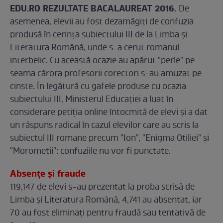
EDU.RO REZULTATE BACALAUREAT 2016.
De
asemenea, elevii au fost dezamăgiţi de confuzia
produsă în cerinţa subiectului III de la Limba şi
Literatura Română, unde s-a cerut romanul
interbelic. Cu această ocazie au apărut "perle" pe
seama cărora profesorii corectori s-au amuzat pe
cinste. În legătură cu gafele produse cu ocazia
subiectului III, Ministerul Educaţiei a luat în
considerare petiţia online întocmită de elevi şi a dat
un răspuns radical în cazul elevilor care au scris la
subiectul III romane precum "Ion", "Enigma Otiliei" şi
"Moromeţii": confuziile nu vor fi punctate.
Absenţe şi fraude
119,147 de elevi s-au prezentat la proba scrisă de
Limba şi Literatura Română, 4,741 au absentat, iar
70 au fost eliminaţi pentru fraudă sau tentativă de