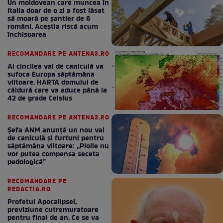
Un moldovean care muncea în
Italia doar de o zi a fost lăsat
să moară pe şantier de 6
români. Aceștia riscă acum
închisoarea
RECOMANDARE PE ANTENA3.RO
Al cincilea val de caniculă va
sufoca Europa săptămâna
viitoare. HARTA domului de
căldură care va aduce până la
42 de grade Celsius
RECOMANDARE PE ANTENA3.RO
Șefa ANM anunță un nou val
de caniculă și furtuni pentru
săptămâna viitoare: „Ploile nu
vor putea compensa seceta
pedologică”
RECOMANDARE PE
REDACTIA.RO
Profetul Apocalipsei,
previziune cutremuratoare
pentru final de an. Ce se va