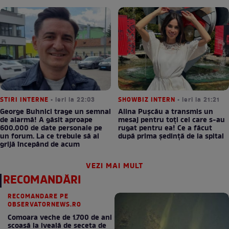
STIRI INTERNE
• ieri la 22:03
SHOWBIZ INTERN
• ieri la 21:21
George Buhnici trage un semnal
Alina Pușcău a transmis un
de alarmă! A găsit aproape
mesaj pentru toți cei care s-au
600.000 de date personale pe
rugat pentru ea! Ce a făcut
un forum. La ce trebuie să ai
după prima ședință de la spital
grijă începând de acum
VEZI MAI MULT
RECOMANDĂRI
RECOMANDARE PE
OBSERVATORNEWS.RO
Comoara veche de 1.700 de ani
scoasă la iveală de seceta de