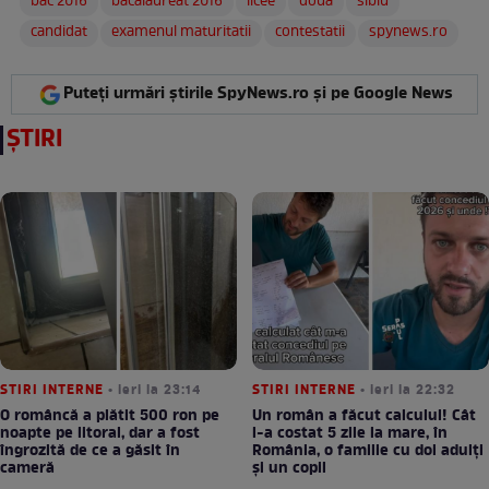
bac 2016
bacalaureat 2016
licee
doua
sibiu
candidat
examenul maturitatii
contestatii
spynews.ro
Puteți urmări știrile SpyNews.ro și pe Google News
ȘTIRI
STIRI INTERNE
• ieri la 23:14
STIRI INTERNE
• ieri la 22:32
O româncă a plătit 500 ron pe
Un român a făcut calculul! Cât
noapte pe litoral, dar a fost
l-a costat 5 zile la mare, în
îngrozită de ce a găsit în
România, o familie cu doi adulți
cameră
și un copil