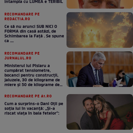
intampla cu LUMEA e TERIBIL
RECOMANDARE PE
REDACTIA.RO
Ce să nu arunci SUB NICI O
FORMA din casă astăzi, de
Schimbarea la Față . Se spune
ca ....
RECOMANDARE PE
JURNALUL.RO
Ministerul lui Pîslaru a
cumpărat tensiometre,
bocanci pentru construcții,
jaluzele, 30 de kilograme de
miere și 50 de kilograme de
cafea
RECOMANDARE PE A1.RO
Cum a surprins-o Dani Oțil pe
soția lui în vacanță: „Și-a
riscat viața în baia fetelor”: