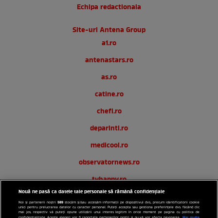
Echipa redactionala
Site-uri Antena Group
a1.ro
antenastars.ro
as.ro
catine.ro
chefi.ro
deparinti.ro
medicool.ro
observatornews.ro
tvhappy.ro
Nouă ne pasă ca datele tale personale să rămână confidențiale
useit.ro
589
Noi și partenerii noștri
stocăm și/sau accesăm informații pe dispozitivul dvs., precum identificatorii cookie
unici pentru prelucrarea datelor cu caracter personal. Puteți accepta sau gestiona preferințele dvs. făcând clic
zutv.ro
mai jos, respectiv vă puteți opune utilizării unui interes legitim în orice moment pe pagina cu politica de
Mai multe
confidențialitate. Aceste alegeri vor fi raportate partenerilor noștri și nu vă vor afecta navigarea.