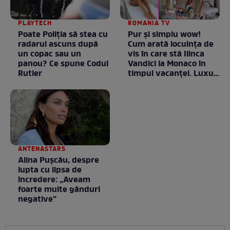
PLAYTECH
ROMANIA TV
Poate Poliția să stea cu
Pur și simplu wow!
radarul ascuns după
Cum arată locuința de
un copac sau un
vis în care stă Ilinca
panou? Ce spune Codul
Vandici la Monaco în
Rutier
timpul vacanței. Luxul
e în starea lui pură.
Totul arată ca în filme!
/ GALERIE FOTO
ANTENASTARS
Alina Pușcău, despre
lupta cu lipsa de
încredere: „Aveam
foarte multe gânduri
negative”