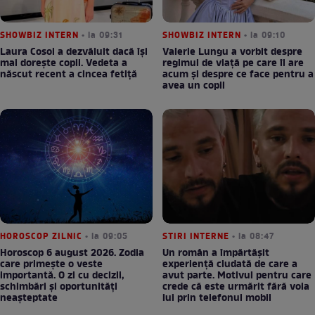
SHOWBIZ INTERN
• la 09:31
SHOWBIZ INTERN
• la 09:10
Laura Cosoi a dezvăluit dacă își
Valerie Lungu a vorbit despre
mai dorește copii. Vedeta a
regimul de viață pe care îl are
născut recent a cincea fetiță
acum și despre ce face pentru a
avea un copil
HOROSCOP ZILNIC
• la 09:05
STIRI INTERNE
• la 08:47
Horoscop 6 august 2026. Zodia
Un român a împărtășit
care primește o veste
experiență ciudată de care a
importantă. O zi cu decizii,
avut parte. Motivul pentru care
schimbări și oportunități
crede că este urmărit fără voia
neașteptate
lui prin telefonul mobil