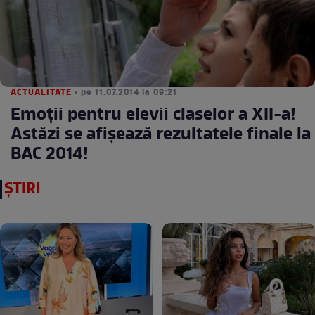
ACTUALITATE
• pe 11.07.2014 la 09:21
Emoţii pentru elevii claselor a XII-a!
Astăzi se afişează rezultatele finale la
BAC 2014!
ȘTIRI