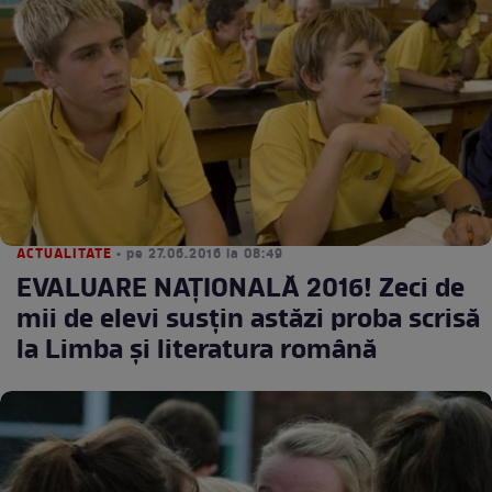
ACTUALITATE
• pe 27.06.2016 la 08:49
EVALUARE NAŢIONALĂ 2016! Zeci de
mii de elevi susţin astăzi proba scrisă
la Limba şi literatura română