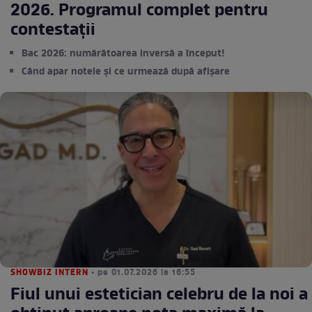
2026. Programul complet pentru
contestații
Bac 2026: numărătoarea inversă a început!
Când apar notele și ce urmează după afișare
SHOWBIZ INTERN
• pe 01.07.2026 la 16:55
Fiul unui estetician celebru de la noi a