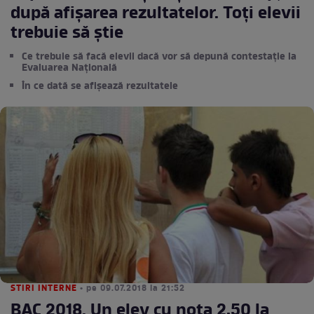
după afișarea rezultatelor. Toți elevii
trebuie să știe
Ce trebuie să facă elevii dacă vor să depună contestație la
Evaluarea Națională
În ce dată se afișează rezultatele
STIRI INTERNE
• pe 09.07.2018 la 21:52
BAC 2018. Un elev cu nota 2,50 la