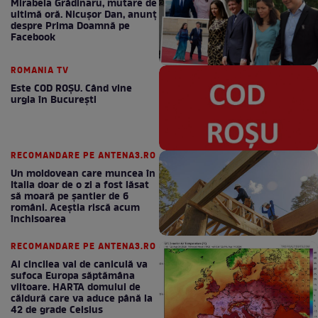
Mirabela Grădinaru, mutare de
ultimă oră. Nicuşor Dan, anunţ
despre Prima Doamnă pe
Facebook
ROMANIA TV
Este COD ROŞU. Când vine
urgia în Bucureşti
RECOMANDARE PE ANTENA3.RO
Un moldovean care muncea în
Italia doar de o zi a fost lăsat
să moară pe şantier de 6
români. Aceștia riscă acum
închisoarea
RECOMANDARE PE ANTENA3.RO
Al cincilea val de caniculă va
sufoca Europa săptămâna
viitoare. HARTA domului de
căldură care va aduce până la
42 de grade Celsius