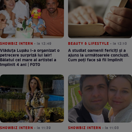
SHOWBIZ INTERN
• la 12:49
BEAUTY & LIFESTYLE
• la 12:10
Vlăduța Lupău i-a organizat o
A studiat oamenii fericiți și a
petrecere surpriză lui Iair!
ajuns la următoarele concluzii.
Băiatul cel mare al artistei a
Cum poți face să fii împlinit
împlinit 4 ani | FOTO
SHOWBIZ INTERN
• la 11:39
SHOWBIZ INTERN
• la 11:03