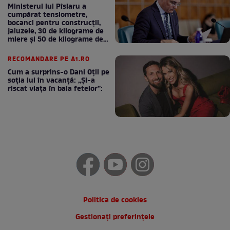
Ministerul lui Pîslaru a
cumpărat tensiometre,
bocanci pentru construcții,
jaluzele, 30 de kilograme de
miere și 50 de kilograme de
cafea
RECOMANDARE PE A1.RO
Cum a surprins-o Dani Oțil pe
soția lui în vacanță: „Și-a
riscat viața în baia fetelor”:
Politica de cookies
Gestionați preferințele