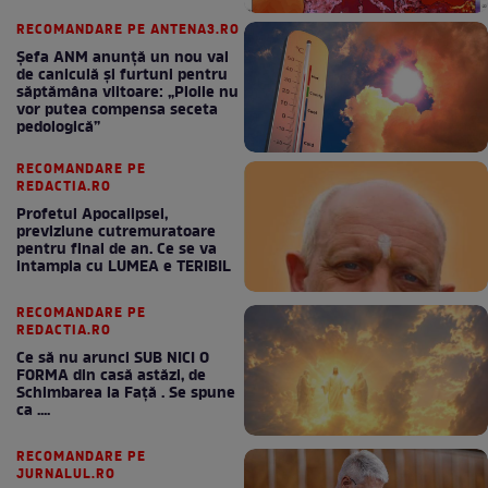
RECOMANDARE PE ANTENA3.RO
Șefa ANM anunță un nou val
de caniculă și furtuni pentru
săptămâna viitoare: „Ploile nu
vor putea compensa seceta
pedologică”
RECOMANDARE PE
REDACTIA.RO
Profetul Apocalipsei,
previziune cutremuratoare
pentru final de an. Ce se va
intampla cu LUMEA e TERIBIL
RECOMANDARE PE
REDACTIA.RO
Ce să nu arunci SUB NICI O
FORMA din casă astăzi, de
Schimbarea la Față . Se spune
ca ....
RECOMANDARE PE
JURNALUL.RO