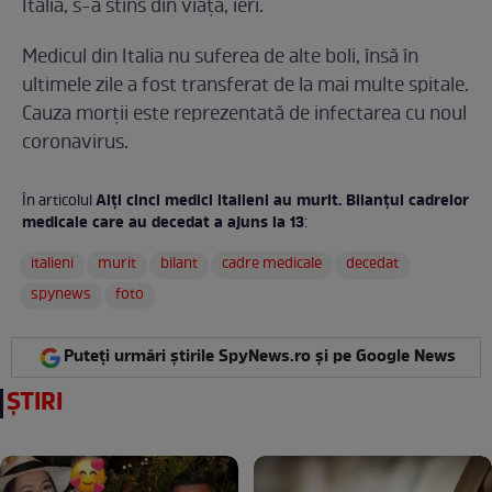
Italia, s-a stins din viață, ieri.
Medicul din Italia nu suferea de alte boli, însă în
ultimele zile a fost transferat de la mai multe spitale.
Cauza morții este reprezentată de infectarea cu noul
coronavirus.
Alți cinci medici italieni au murit. Bilanțul cadrelor
În articolul
medicale care au decedat a ajuns la 13
:
italieni
murit
bilant
cadre medicale
decedat
spynews
foto
Puteți urmări știrile SpyNews.ro și pe Google News
ȘTIRI