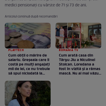
medici pensionați cu vârste de 71 și 73 de ani.
Articolul continuă după recomandări
PLAYTECH
ROMANIA TV
Cum obții o mărire de
Cum arată casa din
salariu. Greșeala care îi
Târgu Jiu a Niculinei
costă pe mulți angajați
Stoican. Loredana a
mii de lei, ce nu trebuie
fost în vizită și a rămas
să spui niciodată la
mască. Nu ai mai văzut
negociere
la nimeni așa ceva:
Fără cuvinte / VIDEO