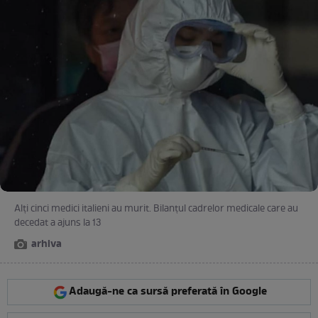
Alți cinci medici italieni au murit. Bilanțul cadrelor medicale care au
decedat a ajuns la 13
arhiva
Adaugă-ne ca sursă preferată în Google