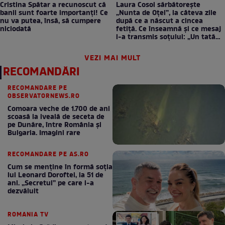
Cristina Spătar a recunoscut că
Laura Cosoi sărbătorește
banii sunt foarte importanți! Ce
„Nunta de Oțel”, la câteva zile
nu va putea, însă, să cumpere
după ce a născut a cincea
niciodată
fetiță. Ce înseamnă și ce mesaj
i-a transmis soțului: „Un tată
prezent schimbă totul”
VEZI MAI MULT
RECOMANDĂRI
RECOMANDARE PE
OBSERVATORNEWS.RO
Comoara veche de 1.700 de ani
scoasă la iveală de seceta de
pe Dunăre, între România şi
Bulgaria. Imagini rare
RECOMANDARE PE AS.RO
Cum se menţine în formă soţia
lui Leonard Doroftei, la 51 de
ani. „Secretul” pe care l-a
dezvăluit
ROMANIA TV