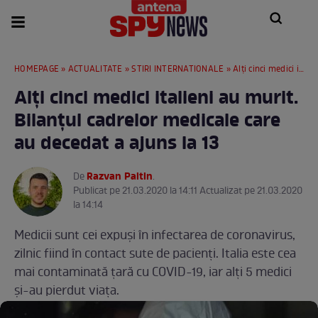
HOMEPAGE
»
ACTUALITATE
»
STIRI INTERNATIONALE
» Alți cinci medici italieni au murit. Bilanțul cadrelor medicale care au decedat a ajuns la 13
Alți cinci medici italieni au murit.
Bilanțul cadrelor medicale care
au decedat a ajuns la 13
Razvan Paltin
De
.
Publicat pe 21.03.2020 la 14:11 Actualizat pe 21.03.2020
la 14:14
Medicii sunt cei expuși în infectarea de coronavirus,
zilnic fiind în contact sute de pacienți. Italia este cea
mai contaminată țară cu COVID-19, iar alți 5 medici
și-au pierdut viața.