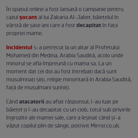
În spațiul online a fost lansată o campanie pentru
șocant
cazul
al lui Zakaria Al-Jaber, băiețelul în
decapitat
vârstă de șase ani care a fost
în fața
propriei mame.
Incidentul
s-a petrecut la un altar al Profetului
Mohamed din Medina, Arabia Saudită, acolo unde
minorul se afla împreună cu mama sa. La un
moment dat cei doi au fost întrebați dacă sunt
musulmnați șiiți, religie minoritară în Arabia Saudită,
față de musulmani sunniți.
atacatorii
Când
au aflat răspunsul, l-au luat pe
băiețel și l-au decapitat cu un ciob, totul sub privirile
îngrozite ale mamei sale, care a leșinat când și-a
văzut copilul plin de sânge, potrivit Mirror.co.uk.