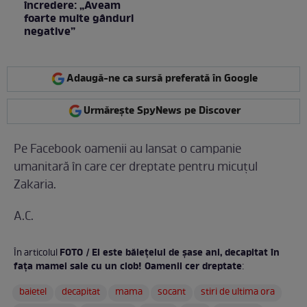
încredere: „Aveam
foarte multe gânduri
negative”
Adaugă-ne ca sursă preferată în Google
Urmărește SpyNews pe Discover
Pe Facebook oamenii au lansat o campanie
umanitară în care cer dreptate pentru micuțul
Zakaria.
A.C.
FOTO / El este băiețelul de șase ani, decapitat în
În articolul
fața mamei sale cu un ciob! Oamenii cer dreptate
:
baietel
decapitat
mama
socant
stiri de ultima ora