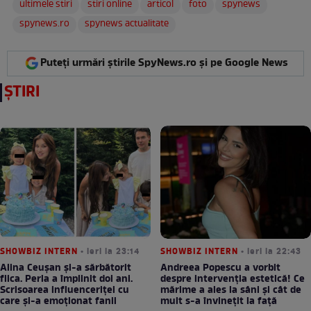
ultimele stiri
stiri online
articol
foto
spynews
spynews.ro
spynews actualitate
Puteți urmări știrile SpyNews.ro și pe Google News
ȘTIRI
SHOWBIZ INTERN
• ieri la 23:14
SHOWBIZ INTERN
• ieri la 22:43
Alina Ceușan și-a sărbătorit
Andreea Popescu a vorbit
fiica. Perla a împlinit doi ani.
despre intervenția estetică! Ce
Scrisoarea influenceriței cu
mărime a ales la sâni și cât de
care și-a emoționat fanii
mult s-a învinețit la față