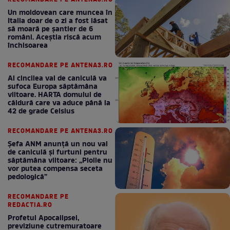
RECOMANDARE PE ANTENA3.RO
Un moldovean care muncea în
Italia doar de o zi a fost lăsat
să moară pe şantier de 6
români. Aceștia riscă acum
închisoarea
RECOMANDARE PE ANTENA3.RO
Al cincilea val de caniculă va
sufoca Europa săptămâna
viitoare. HARTA domului de
căldură care va aduce până la
42 de grade Celsius
RECOMANDARE PE ANTENA3.RO
Șefa ANM anunță un nou val
de caniculă și furtuni pentru
săptămâna viitoare: „Ploile nu
vor putea compensa seceta
pedologică”
RECOMANDARE PE
REDACTIA.RO
Profetul Apocalipsei,
previziune cutremuratoare