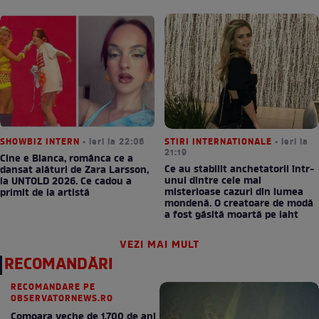
SHOWBIZ INTERN
• ieri la 22:06
STIRI INTERNATIONALE
• ieri la
21:19
Cine e Bianca, românca ce a
Ce au stabilit anchetatorii într-
dansat alături de Zara Larsson,
unul dintre cele mai
la UNTOLD 2026. Ce cadou a
misterioase cazuri din lumea
primit de la artistă
mondenă. O creatoare de modă
a fost găsită moartă pe iaht
VEZI MAI MULT
RECOMANDĂRI
RECOMANDARE PE
OBSERVATORNEWS.RO
Comoara veche de 1.700 de ani