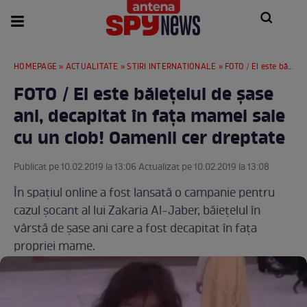
HOMEPAGE
»
ACTUALITATE
»
STIRI INTERNATIONALE
» FOTO / El este băiețelul de șase ani, decapitat în fața mamei sale cu un ciob! Oamenii cer dreptate
FOTO / El este băiețelul de șase
ani, decapitat în fața mamei sale
cu un ciob! Oamenii cer dreptate
Publicat pe 10.02.2019 la 13:06 Actualizat pe 10.02.2019 la 13:08
În spațiul online a fost lansată o campanie pentru
cazul șocant al lui Zakaria Al-Jaber, băiețelul în
vârstă de șase ani care a fost decapitat în fața
propriei mame.