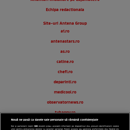
Echipa redactionala
Site-uri Antena Group
a1.ro
antenastars.ro
as.ro
catine.ro
chefi.ro
deparinti.ro
medicool.ro
observatornews.ro
tvhappy.ro
Nouă ne pasă ca datele tale personale să rămână confidențiale
useit.ro
589
Noi și partenerii noștri
stocăm și/sau accesăm informații pe dispozitivul dvs., precum identificatorii cookie
unici pentru prelucrarea datelor cu caracter personal. Puteți accepta sau gestiona preferințele dvs. făcând clic