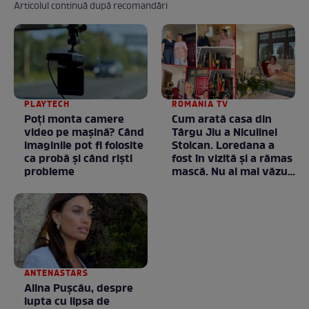
Articolul continuă după recomandări
PLAYTECH
ROMANIA TV
Poți monta camere
Cum arată casa din
video pe mașină? Când
Târgu Jiu a Niculinei
imaginile pot fi folosite
Stoican. Loredana a
ca probă și când riști
fost în vizită și a rămas
probleme
mască. Nu ai mai văzut
la nimeni așa ceva:
Fără cuvinte / VIDEO
ANTENASTARS
Alina Pușcău, despre
lupta cu lipsa de