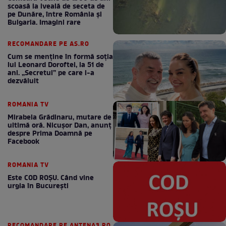
scoasă la iveală de seceta de
pe Dunăre, între România şi
Bulgaria. Imagini rare
RECOMANDARE PE AS.RO
Cum se menţine în formă soţia
lui Leonard Doroftei, la 51 de
ani. „Secretul” pe care l-a
dezvăluit
ROMANIA TV
Mirabela Grădinaru, mutare de
ultimă oră. Nicuşor Dan, anunţ
despre Prima Doamnă pe
Facebook
ROMANIA TV
Este COD ROŞU. Când vine
urgia în Bucureşti