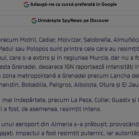
Adaugă-ne ca sursă preferată în Google
Urmărește SpyNews pe Discover
 precum Motril, Cadiar, Molvízar, Salobreña, Almuñéca
Padul sau Polopos sunt printre cele care au resimțit
l, care s-a extins și în regiunea Murcia, dar nu a f
sta Granadei, deoarece IGN raportează intensități în
n zona metropolitană a Granadei precum Lancha del
hendín, Bobadilla, Peligros, Albolote, Otura și El Jau
ți mai îndepărtate, precum La Peza, Cúllar, Guadix și 
 a fost, de asemenea, resimțit intens.
 unui aeroport din Almeria s-a prăbușit, provocând
ajați. Impactul a fost resimțit puternic, iar autorităț