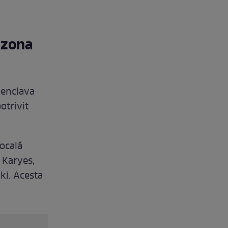
 zona
 enclava
otrivit
ocală
e Karyes,
ki. Acesta