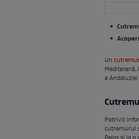
Cutremu
Acoperi
Un
cutremur
Mediterană, î
a Andaluziei a
Cutremur
Potrivit info
cutremurul s
Palos și la 