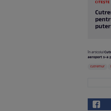
CITEȘTE 
Cutre
pentr
puter
Cut
În articolul
aeroport s-a 
cutremur