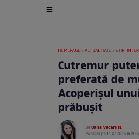
HOMEPAGE
»
ACTUALITATE
»
STIRI INTE
Cutremur putern
preferată de m
Acoperișul unu
prăbușit
Oana Vacarusi
De
.
Publicat pe 14.07.2025 la 20: