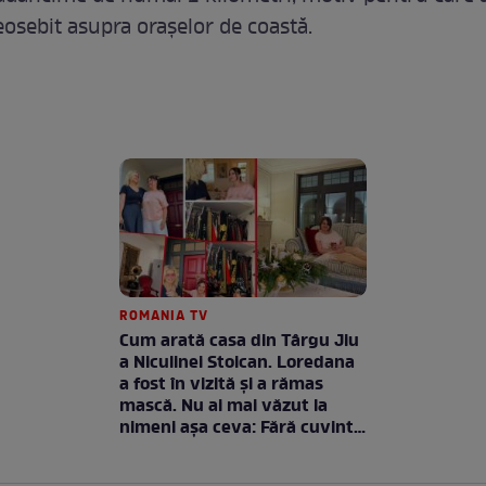
osebit asupra orașelor de coastă.
ROMANIA TV
Cum arată casa din Târgu Jiu
a Niculinei Stoican. Loredana
a fost în vizită și a rămas
mască. Nu ai mai văzut la
nimeni așa ceva: Fără cuvinte
/ VIDEO