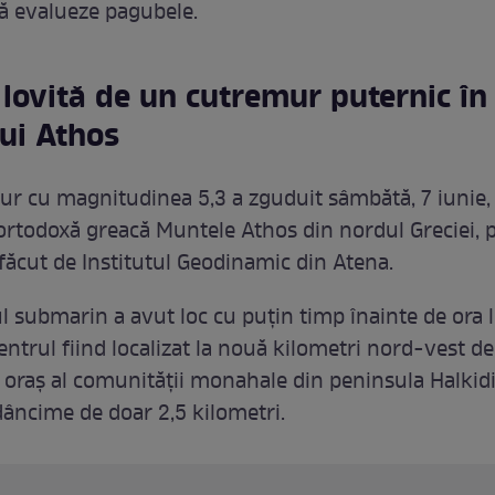
ă evalueze pagubele.
 lovită de un cutremur puternic în
ui Athos
r cu magnitudinea 5,3 a zguduit sâmbătă, 7 iunie,
 ortodoxă greacă Muntele Athos din nordul Greciei, p
făcut de Institutul Geodinamic din Atena.
 submarin a avut loc cu puțin timp înainte de ora l
entrul fiind localizat la nouă kilometri nord-vest d
l oraș al comunității monahale din peninsula Halkidi
dâncime de doar 2,5 kilometri.