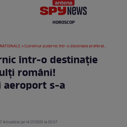
HOROSCOP
RNATIONALE
» Cutremur puternic într-o destinație preferată de mulți români! Acoperișul unui aeroport s-a prăbușit
ic într-o destinație
ulți români!
i aeroport s-a
57 Actualizat pe 14.07.2025 la 20:57