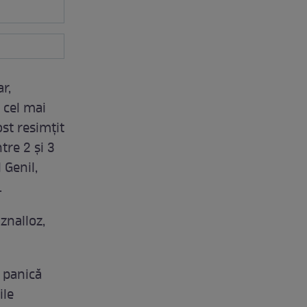
r,
 cel mai
ost resimțit
tre 2 și 3
 Genil,
.
Iznalloz,
 panică
ile