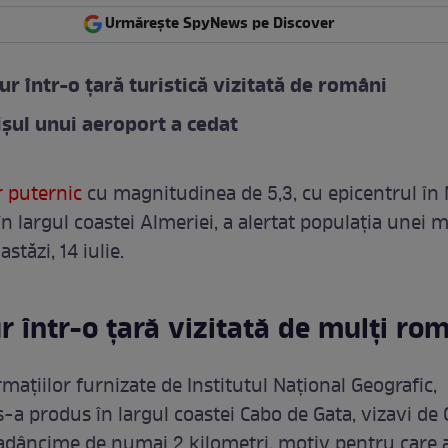
Urmărește SpyNews pe Discover
r într-o țară turistică vizitată de români
șul unui aeroport a cedat
 puternic
cu magnitudinea de 5,3, cu epicentrul în
n largul coastei Almeriei, a alertat populația unei m
stăzi, 14 iulie.
 într-o țară vizitată de mulți ro
rmațiilor furnizate de Institutul Național Geografic,
-a produs în largul coastei Cabo de Gata, vizavi de
o adâncime de numai 2 kilometri, motiv pentru care 