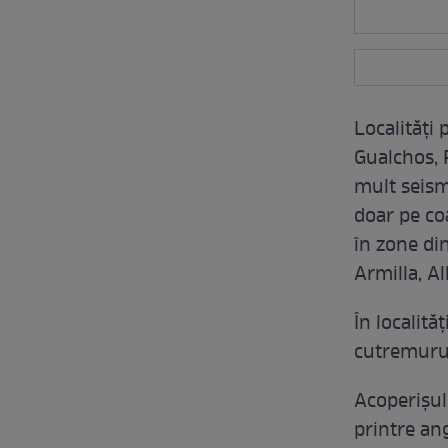
Localități
Gualchos, 
mult seismu
doar pe coa
în zone di
Armilla, Al
În localită
cutremurul
Acoperișul
printre ang