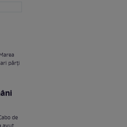
 Marea
ari părți
mâni
 Cabo de
a avut