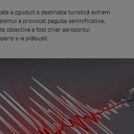
te a zguduit o destinație turistică extrem
eismul a provocat pagube semnificative,
te obiective a fost chiar aeroportul
operiș s-a prăbușit.