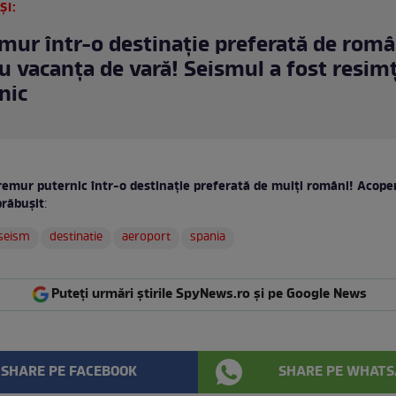
ȘI:
mur într-o destinație preferată de româ
u vacanța de vară! Seismul a fost resimţ
nic
remur puternic într-o destinație preferată de mulți români! Acope
prăbușit
:
seism
destinatie
aeroport
spania
Puteți urmări știrile SpyNews.ro și pe Google News
SHARE PE FACEBOOK
SHARE PE WHATS