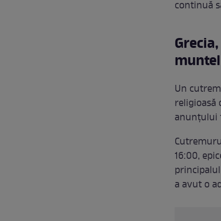
continuă s
Grecia,
muntel
Un cutremu
religioasă
anunțului 
Cutremurul
16:00, epic
principalu
a avut o a