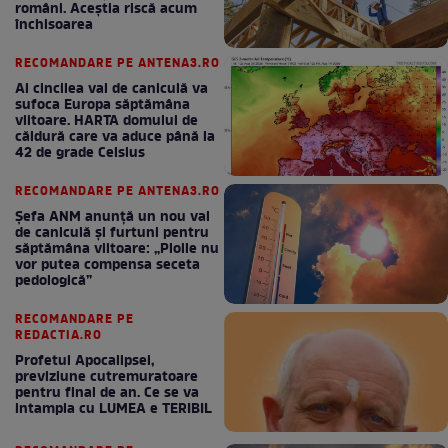
români. Aceștia riscă acum
închisoarea
RECOMANDARE PE ANTENA3.RO
Al cincilea val de caniculă va
sufoca Europa săptămâna
viitoare. HARTA domului de
căldură care va aduce până la
42 de grade Celsius
RECOMANDARE PE ANTENA3.RO
Șefa ANM anunță un nou val
de caniculă și furtuni pentru
săptămâna viitoare: „Ploile nu
vor putea compensa seceta
pedologică”
RECOMANDARE PE
REDACTIA.RO
Profetul Apocalipsei,
previziune cutremuratoare
pentru final de an. Ce se va
intampla cu LUMEA e TERIBIL