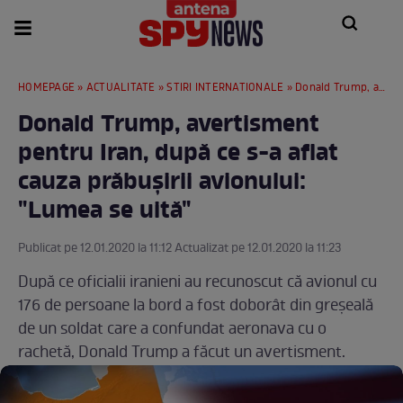
HOMEPAGE
»
ACTUALITATE
»
STIRI INTERNATIONALE
» Donald Trump, avertisment pentru Iran, după ce s-a aflat cauza prăbuşirii avionului: "Lumea se uită"
Donald Trump, avertisment
pentru Iran, după ce s-a aflat
cauza prăbuşirii avionului:
"Lumea se uită"
Publicat pe 12.01.2020 la 11:12 Actualizat pe 12.01.2020 la 11:23
După ce oficialii iranieni au recunoscut că avionul cu
176 de persoane la bord a fost doborât din greşeală
de un soldat care a confundat aeronava cu o
rachetă, Donald Trump a făcut un avertisment.