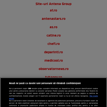
Site-uri Antena Group
a1.ro
antenastars.ro
as.ro
catine.ro
chefi.ro
deparinti.ro
medicool.ro
observatornews.ro
tvhappy.ro
Nouă ne pasă ca datele tale personale să rămână confidențiale
useit.ro
589
Noi și partenerii noștri
stocăm și/sau accesăm informații pe dispozitivul dvs., precum identificatorii cookie
unici pentru prelucrarea datelor cu caracter personal. Puteți accepta sau gestiona preferințele dvs. făcând clic
zutv.ro
mai jos, respectiv vă puteți opune utilizării unui interes legitim în orice moment pe pagina cu politica de
Mai multe
confidențialitate. Aceste alegeri vor fi raportate partenerilor noștri și nu vă vor afecta navigarea.
detalii
Noi si partenerii nostri (retelele de socializare si agentiile de publicitate partenere, precum si furnizorii nostri de
Trends AntenaPLAY
servicii de date analitice) prelucram date pentru a permite website-ului sa functioneze, pentru a personaliza
continutul si anunturile publicitare afisate in functie de interesele si/sau profilul dvs., pentru a va oferi