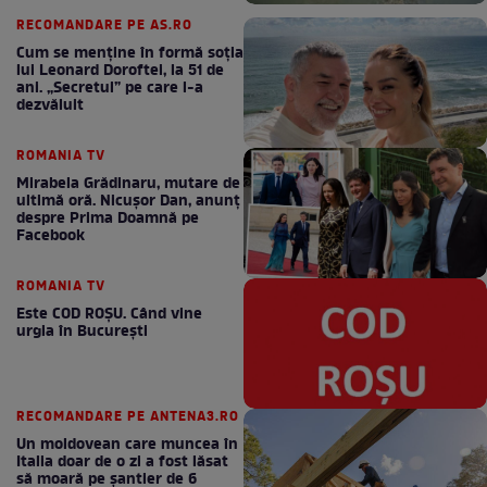
RECOMANDARE PE AS.RO
Cum se menţine în formă soţia
lui Leonard Doroftei, la 51 de
ani. „Secretul” pe care l-a
dezvăluit
ROMANIA TV
Mirabela Grădinaru, mutare de
ultimă oră. Nicuşor Dan, anunţ
despre Prima Doamnă pe
Facebook
ROMANIA TV
Este COD ROŞU. Când vine
urgia în Bucureşti
RECOMANDARE PE ANTENA3.RO
Un moldovean care muncea în
Italia doar de o zi a fost lăsat
să moară pe şantier de 6