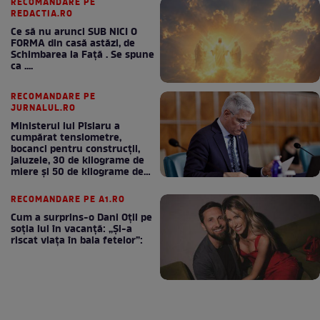
RECOMANDARE PE
REDACTIA.RO
Ce să nu arunci SUB NICI O
FORMA din casă astăzi, de
Schimbarea la Față . Se spune
ca ....
RECOMANDARE PE
JURNALUL.RO
Ministerul lui Pîslaru a
cumpărat tensiometre,
bocanci pentru construcții,
jaluzele, 30 de kilograme de
miere și 50 de kilograme de
cafea
RECOMANDARE PE A1.RO
Cum a surprins-o Dani Oțil pe
soția lui în vacanță: „Și-a
riscat viața în baia fetelor”: