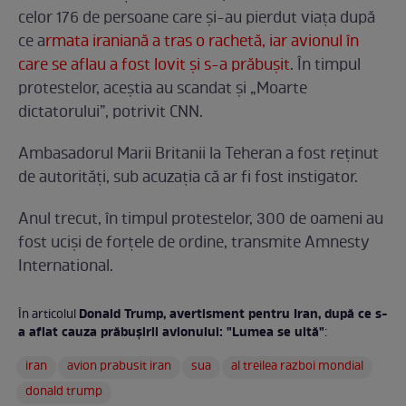
celor 176 de persoane care şi-au pierdut viaţa după
ce a
rmata iraniană a tras o rachetă, iar avionul în
care se aflau a fost lovit şi s-a prăbuşit
. În timpul
protestelor, aceştia au scandat şi „Moarte
dictatorului”, potrivit CNN.
Ambasadorul Marii Britanii la Teheran a fost reţinut
de autorităţi, sub acuzaţia că ar fi fost instigator.
Anul trecut, în timpul protestelor, 300 de oameni au
fost ucişi de forţele de ordine, transmite Amnesty
International.
Donald Trump, avertisment pentru Iran, după ce s-
În articolul
a aflat cauza prăbuşirii avionului: "Lumea se uită"
:
iran
avion prabusit iran
sua
al treilea razboi mondial
donald trump