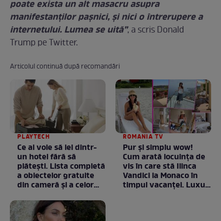
poate exista un alt masacru asupra
manifestanților pașnici, și nici o întrerupere a
internetului. Lumea se uită”
, a scris Donald
Trump pe Twitter.
Articolul continuă după recomandări
PLAYTECH
ROMANIA TV
Ce ai voie să iei dintr-
Pur și simplu wow!
un hotel fără să
Cum arată locuința de
plătești. Lista completă
vis în care stă Ilinca
a obiectelor gratuite
Vandici la Monaco în
din cameră și a celor
timpul vacanței. Luxul
care rămân
e în starea lui pură.
proprietatea unității
Totul arată ca în filme!
/ GALERIE FOTO