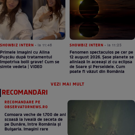
SHOWBIZ INTERN
• la 11:46
SHOWBIZ INTERN
• la 11:25
Primele imagini cu Alina
Fenomen spectaculos pe cer pe
Pușcău după tratamentul
12 august 2026. Șase planete se
împotriva bolii grave! Cum se
aliniază în aceeași zi cu eclipsa
simte vedeta | VIDEO
de Soare și Perseidele. Cum
poate fi văzut din România
VEZI MAI MULT
RECOMANDĂRI
RECOMANDARE PE
OBSERVATORNEWS.RO
Comoara veche de 1.700 de ani
scoasă la iveală de seceta de
pe Dunăre, între România şi
Bulgaria. Imagini rare