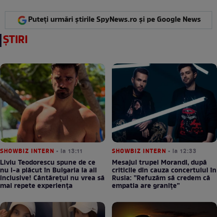
Puteți urmări știrile SpyNews.ro și pe Google News
ȘTIRI
SHOWBIZ INTERN
• la 13:11
SHOWBIZ INTERN
• la 12:33
Liviu Teodorescu spune de ce
Mesajul trupei Morandi, după
nu i-a plăcut în Bulgaria la all
criticile din cauza concertului în
inclusive! Cântărețul nu vrea să
Rusia: ”Refuzăm să credem că
mai repete experiența
empatia are granițe”