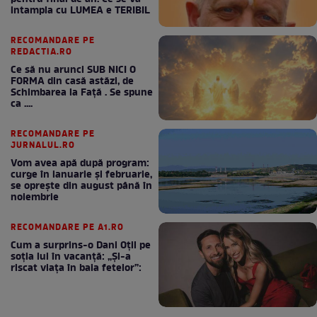
intampla cu LUMEA e TERIBIL
RECOMANDARE PE
REDACTIA.RO
Ce să nu arunci SUB NICI O
FORMA din casă astăzi, de
Schimbarea la Față . Se spune
ca ....
RECOMANDARE PE
JURNALUL.RO
Vom avea apă după program:
curge în ianuarie și februarie,
se oprește din august până în
noiembrie
RECOMANDARE PE A1.RO
Cum a surprins-o Dani Oțil pe
soția lui în vacanță: „Și-a
riscat viața în baia fetelor”: