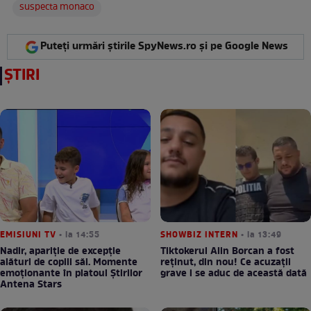
suspecta monaco
Puteți urmări știrile SpyNews.ro și pe Google News
ȘTIRI
EMISIUNI TV
• la 14:55
SHOWBIZ INTERN
• la 13:49
Nadir, apariție de excepție
Tiktokerul Alin Borcan a fost
alături de copiii săi. Momente
reținut, din nou! Ce acuzații
emoționante în platoul Știrilor
grave i se aduc de această dată
Antena Stars