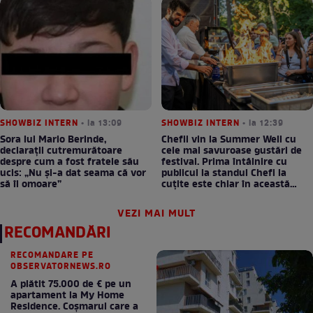
SHOWBIZ INTERN
• la 13:09
SHOWBIZ INTERN
• la 12:39
Sora lui Mario Berinde,
Chefii vin la Summer Well cu
declarații cutremurătoare
cele mai savuroase gustări de
despre cum a fost fratele său
festival. Prima întâlnire cu
ucis: „Nu și-a dat seama că vor
publicul la standul Chefi la
să îl omoare”
cuțite este chiar în această
seară!
VEZI MAI MULT
RECOMANDĂRI
RECOMANDARE PE
OBSERVATORNEWS.RO
A plătit 75.000 de € pe un
apartament la My Home
Residence. Coşmarul care a