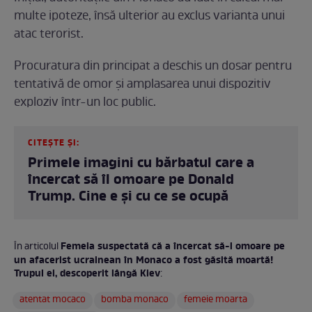
multe ipoteze, însă ulterior au exclus varianta unui
atac terorist.
Procuratura din principat a deschis un dosar pentru
tentativă de omor și amplasarea unui dispozitiv
exploziv într-un loc public.
CITEȘTE ȘI:
Primele imagini cu bărbatul care a
încercat să îl omoare pe Donald
Trump. Cine e și cu ce se ocupă
Femeia suspectată că a încercat să-l omoare pe
În articolul
un afacerist ucrainean în Monaco a fost găsită moartă!
Trupul ei, descoperit lângă Kiev
:
atentat mocaco
bomba monaco
femeie moarta