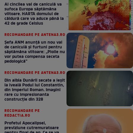
Al cincilea val de caniculă va
sufoca Europa săptămâna
viitoare. HARTA domului de
căldură care va aduce până la
42 de grade Celsius
RECOMANDARE PE ANTENA3.RO
Șefa ANM anunță un nou val
de caniculă și furtuni pentru
săptămâna viitoare: „Ploile nu
vor putea compensa seceta
pedologică”
RECOMANDARE PE ANTENA3.RO
Din albia Dunării secate a ieșit
la iveală Podul lui Constantin,
din Imperiul Roman. Imagini
rare cu impresionanta
construcție din 328
RECOMANDARE PE
REDACTIA.RO
Profetul Apocalipsei,
previziune cutremuratoare
pentru final de an. Ce se va