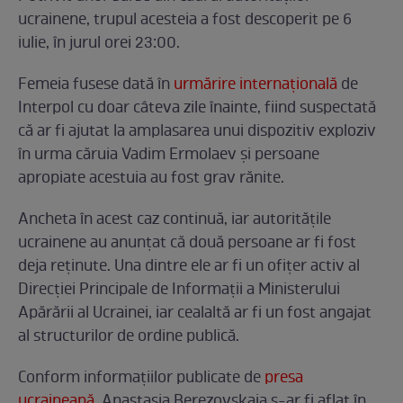
ucrainene, trupul acesteia a fost descoperit pe 6
iulie, în jurul orei 23:00.
Femeia fusese dată în
urmărire internațională
de
Interpol cu doar câteva zile înainte, fiind suspectată
că ar fi ajutat la amplasarea unui dispozitiv exploziv
în urma căruia Vadim Ermolaev și persoane
apropiate acestuia au fost grav rănite.
Ancheta în acest caz continuă, iar autoritățile
ucrainene au anunțat că două persoane ar fi fost
deja reținute. Una dintre ele ar fi un ofițer activ al
Direcției Principale de Informații a Ministerului
Apărării al Ucrainei, iar cealaltă ar fi un fost angajat
al structurilor de ordine publică.
Conform informațiilor publicate de
presa
ucraineană
, Anastasia Berezovskaia s-ar fi aflat în