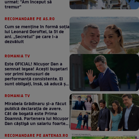
urmat: "Am început să
tremur"
RECOMANDARE PE AS.RO
Cum se menţine în formă soţia
lui Leonard Doroftei, la 51 de
ani. „Secretul” pe care l-a
dezvăluit
ROMANIA TV
Este OFICIAL! Nicușor Dan a
semnat legea! Acești bugetari
vor primi bonusuri de
performanță consistente. Ei
sunt obligați, însă, să aducă și
bani la bugetul de stat
ROMANIA TV
Mirabela Grădinaru și-a făcut
publică declarația de avere.
Cât de bogată este Prima
Doamnă. Partenera lui Nicușor
Dan câștigă un salariu foarte
bun în fiecare lună!
RECOMANDARE PE ANTENA3.RO