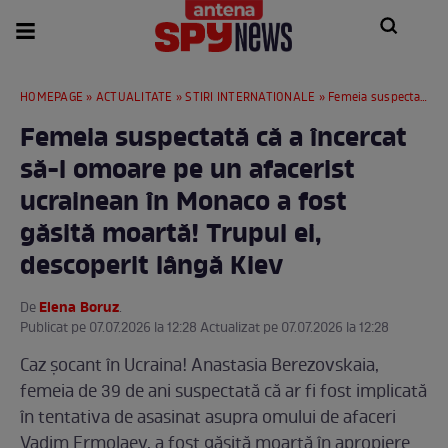
HOMEPAGE
»
ACTUALITATE
»
STIRI INTERNATIONALE
» Femeia suspectată că a încercat să-l omoare pe un afacerist ucrainean în Monaco a fost găsită moartă! Trupul ei, descoperit lângă Kiev
Femeia suspectată că a încercat
să-l omoare pe un afacerist
ucrainean în Monaco a fost
găsită moartă! Trupul ei,
descoperit lângă Kiev
Elena Boruz
De
.
Publicat pe 07.07.2026 la 12:28 Actualizat pe 07.07.2026 la 12:28
Caz șocant în Ucraina! Anastasia Berezovskaia,
femeia de 39 de ani suspectată că ar fi fost implicată
în tentativa de asasinat asupra omului de afaceri
Vadim Ermolaev, a fost găsită moartă în apropiere