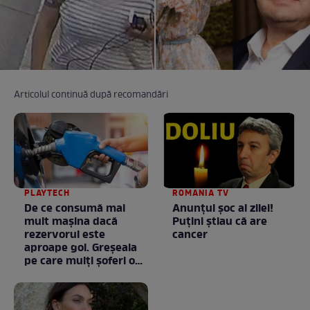
Articolul continuă după recomandări
PLAYTECH
ROMANIA TV
De ce consumă mai
Anunţul şoc al zilei!
mult mașina dacă
Puţini ştiau că are
rezervorul este
cancer
aproape gol. Greșeala
pe care mulți șoferi o
fac fără să știe