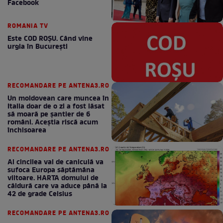
Facebook
ROMANIA TV
Este COD ROŞU. Când vine
urgia în Bucureşti
RECOMANDARE PE ANTENA3.RO
Un moldovean care muncea în
Italia doar de o zi a fost lăsat
să moară pe şantier de 6
români. Aceștia riscă acum
închisoarea
RECOMANDARE PE ANTENA3.RO
Al cincilea val de caniculă va
sufoca Europa săptămâna
viitoare. HARTA domului de
căldură care va aduce până la
42 de grade Celsius
RECOMANDARE PE ANTENA3.RO