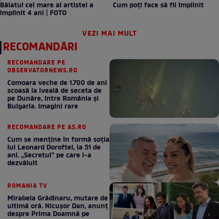
Băiatul cel mare al artistei a
Cum poți face să fii împlinit
împlinit 4 ani | FOTO
VEZI MAI MULT
RECOMANDĂRI
RECOMANDARE PE
OBSERVATORNEWS.RO
Comoara veche de 1.700 de ani
scoasă la iveală de seceta de
pe Dunăre, între România şi
Bulgaria. Imagini rare
RECOMANDARE PE AS.RO
Cum se menţine în formă soţia
lui Leonard Doroftei, la 51 de
ani. „Secretul” pe care l-a
dezvăluit
ROMANIA TV
Mirabela Grădinaru, mutare de
ultimă oră. Nicuşor Dan, anunţ
despre Prima Doamnă pe