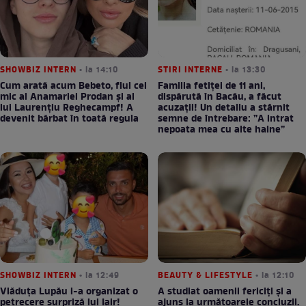
SHOWBIZ INTERN
• la 14:10
STIRI INTERNE
• la 13:30
Cum arată acum Bebeto, fiul cel
Familia fetiței de 11 ani,
mic al Anamariei Prodan și al
dispărută în Bacău, a făcut
lui Laurențiu Reghecampf! A
acuzații! Un detaliu a stârnit
devenit bărbat în toată regula
semne de întrebare: ”A intrat
nepoata mea cu alte haine”
SHOWBIZ INTERN
• la 12:49
BEAUTY & LIFESTYLE
• la 12:10
Vlăduța Lupău i-a organizat o
A studiat oamenii fericiți și a
petrecere surpriză lui Iair!
ajuns la următoarele concluzii.