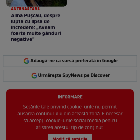
ANTENASTARS
Alina Pușcău, despre
lupta cu lipsa de
încredere: „Aveam
foarte multe gânduri
negative”
Adaugă-ne ca sursă preferată în Google
Urmărește SpyNews pe Discover
INFORMARE
Setările tale privind cookie-urile nu permit
afișarea conținutului din această zonă. E necesar
să accepți cookie-urile social media pentru
afisarea acestui tip de conținut.
Modifică setările