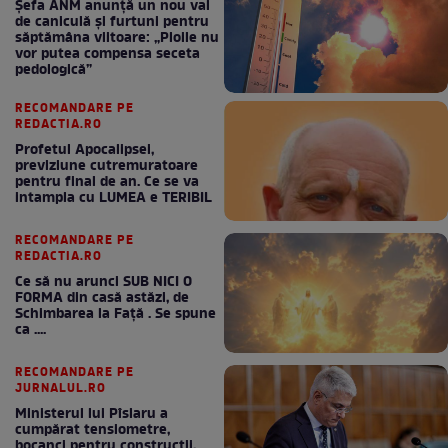
Șefa ANM anunță un nou val
de caniculă și furtuni pentru
săptămâna viitoare: „Ploile nu
vor putea compensa seceta
pedologică”
RECOMANDARE PE
REDACTIA.RO
Profetul Apocalipsei,
previziune cutremuratoare
pentru final de an. Ce se va
intampla cu LUMEA e TERIBIL
RECOMANDARE PE
REDACTIA.RO
Ce să nu arunci SUB NICI O
FORMA din casă astăzi, de
Schimbarea la Față . Se spune
ca ....
RECOMANDARE PE
JURNALUL.RO
Ministerul lui Pîslaru a
cumpărat tensiometre,
bocanci pentru construcții,