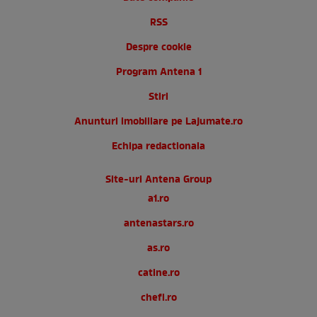
RSS
Despre cookie
Program Antena 1
Stiri
Anunturi imobiliare pe Lajumate.ro
Echipa redactionala
Site-uri Antena Group
a1.ro
antenastars.ro
as.ro
catine.ro
chefi.ro