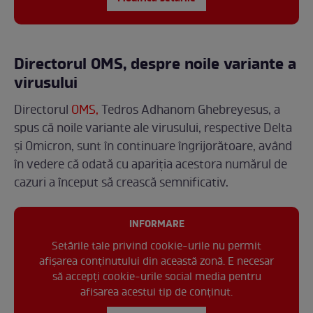
Directorul OMS, despre noile variante a
virusului
Directorul
OMS,
Tedros Adhanom Ghebreyesus, a
spus că noile variante ale virusului, respective Delta
și Omicron, sunt în continuare îngrijorătoare, având
în vedere că odată cu apariția acestora numărul de
cazuri a început să crească semnificativ.
INFORMARE
Setările tale privind cookie-urile nu permit
afișarea conținutului din această zonă. E necesar
să accepți cookie-urile social media pentru
afisarea acestui tip de conținut.