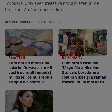
Totodată, OMS avertizează că riscul prezentat de
Omicron rămâne foarte ridicat.
Articolul continuă după recomandări
PLAYTECH
ROMANIA TV
Cum obții o mărire de
Cum arată casa din
salariu. Greșeala care îi
Târgu Jiu a Niculinei
costă pe mulți angajați
Stoican. Loredana a
mii de lei, ce nu trebuie
fost în vizită și a rămas
să spui niciodată la
mască. Nu ai mai văzut
negociere
la nimeni așa ceva:
Fără cuvinte / VIDEO