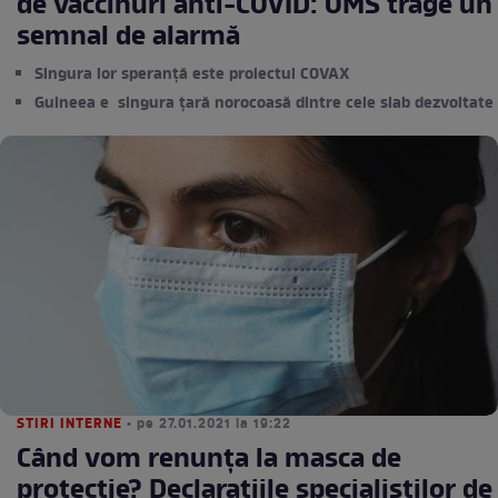
de vaccinuri anti-COVID: OMS trage un
semnal de alarmă
Singura lor speranță este proiectul COVAX
Guineea e singura țară norocoasă dintre cele slab dezvoltate
STIRI INTERNE
• pe 27.01.2021 la 19:22
Când vom renunța la masca de
protecție? Declarațiile specialiștilor de