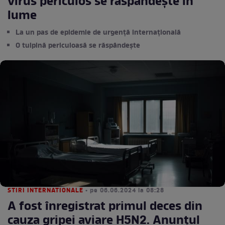
virus periculos se răspândește în
lume
La un pas de epidemie de urgență internațională
O tulpină periculoasă se răspândește
STIRI INTERNATIONALE
• pe 06.06.2024 la 08:28
A fost înregistrat primul deces din
cauza gripei aviare H5N2. Anunțul