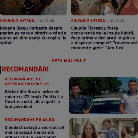
SHOWBIZ INTERN
• la 22:06
SHOWBIZ INTERN
• la 22:01
Roxana Blagu vorbește despre
Claudia Florescu, fosta
panica pe care a simțit-o când a
concurentă de la Insula Iubirii,
ajuns azi dimineață cu copilul la
face primele declarații după ce
spital!
a dispărut complet! Traversează
momente grele: ”Am fost
supărată pe Dumnezeu”
VEZI MAI MULT
RECOMANDĂRI
RECOMANDARE PE
OBSERVATORNEWS.RO
Bărbat din Buzău, prins de
radar cu 172 km/h. Poliţia i-a
făcut escortă, abia apoi i-a
luat permisul
RECOMANDARE PE AS.RO
O vedetă uriașă a recreat cel
mai cunoscut meme din
online! Cum a reacționat