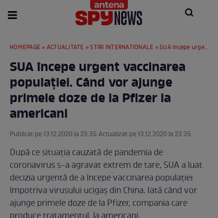
HOMEPAGE
»
ACTUALITATE
»
STIRI INTERNATIONALE
» SUA începe urgent vaccinarea populației. Când vor ajunge primele doze de la Pfizer la americani
SUA începe urgent vaccinarea
populației. Când vor ajunge
primele doze de la Pfizer la
americani
Publicat pe 13.12.2020 la 23:35 Actualizat pe 13.12.2020 la 23:35
După ce situația cauzată de pandemia de
coronavirus s-a agravat extrem de tare, SUA a luat
decizia urgentă de a începe vaccinarea populației
împotriva virusului ucigaș din China. Iată când vor
ajunge primele doze de la Pfizer, compania care
produce tratamentul, la americani.