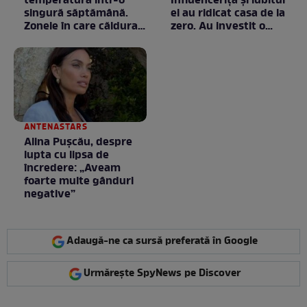
temperatură într-o
Influencerița și iubitul
singură săptămână.
ei au ridicat casa de la
Zonele în care căldura a
zero. Au investit o
ajuns la valori
avere în ea, dar fiecare
neobișnuite
bănuț a meritat. E mai
ceva ca în filme! /
GALERIE FOTO
ANTENASTARS
Alina Pușcău, despre
lupta cu lipsa de
încredere: „Aveam
foarte multe gânduri
negative”
Adaugă-ne ca sursă preferată în Google
Urmărește SpyNews pe Discover