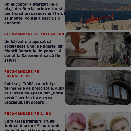
Un elicopter a aterizat pe o
plajă din Grecia, printre turiști,
pentru că un pasager ar fi vrut
să înoate. Poliția a deschis o
anchetă
RECOMANDARE PE ANTENA3.RO
Un bărbat s-a apucat să
escaladeze Cheile Rudăriei din
Munții Banatului în papuci. A
sunat la Salvamont ca să fie
salvat
RECOMANDARE PE
JURNALUL.RO
Coldea și Trăilă, cu ochii pe
termenele de prescripție, după
ce Curtea de Apel a dat „undă
verde” pentru începerea
procesului în dosarul
„Generalilor”
RECOMANDARE PE A1.RO
Cum arată membrii trupei
Animal X acum! S-au reunit
după 14 ani și i-au emoționat