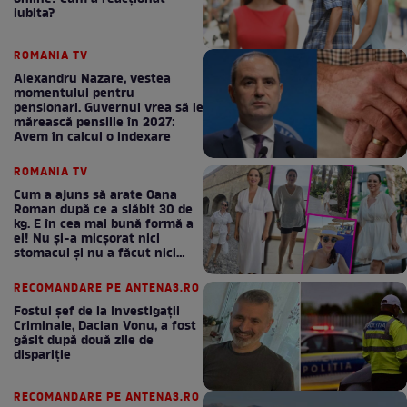
iubita?
ROMANIA TV
Alexandru Nazare, vestea
momentului pentru
pensionari. Guvernul vrea să le
mărească pensiile în 2027:
Avem în calcul o indexare
ROMANIA TV
Cum a ajuns să arate Oana
Roman după ce a slăbit 30 de
kg. E în cea mai bună formă a
ei! Nu și-a micșorat nici
stomacul și nu a făcut nici
Mounjaro / GALERIE FOTO
RECOMANDARE PE ANTENA3.RO
Fostul șef de la Investigații
Criminale, Dacian Vonu, a fost
găsit după două zile de
dispariţie
RECOMANDARE PE ANTENA3.RO