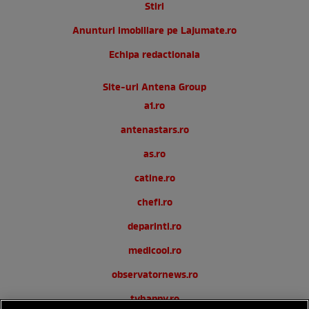
Stiri
Anunturi imobiliare pe Lajumate.ro
Echipa redactionala
Site-uri Antena Group
a1.ro
antenastars.ro
as.ro
catine.ro
chefi.ro
deparinti.ro
medicool.ro
observatornews.ro
tvhappy.ro