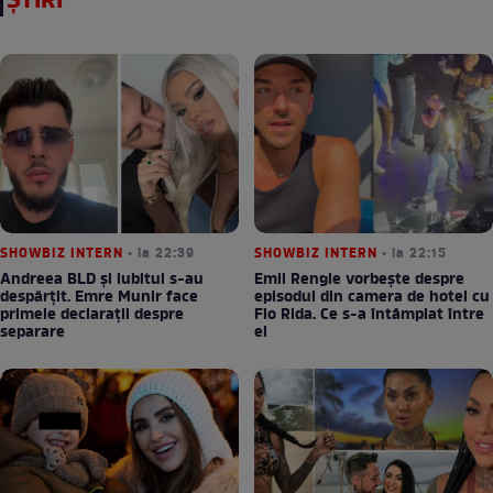
ȘTIRI
SHOWBIZ INTERN
• la 22:39
SHOWBIZ INTERN
• la 22:15
Andreea BLD și iubitul s-au
Emil Rengle vorbește despre
despărțit. Emre Munir face
episodul din camera de hotel cu
primele declarații despre
Flo Rida. Ce s-a întâmplat între
separare
ei