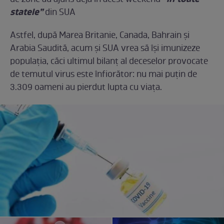
de zone au ajuns deja în acest weekend
statele”
din SUA
Astfel, după Marea Britanie, Canada, Bahrain și
Arabia Saudită, acum și SUA vrea să își imunizeze
populația, căci ultimul bilanț al deceselor provocate
de temutul virus este înfiorător: nu mai puțin de
3.309 oameni au pierdut lupta cu viața.