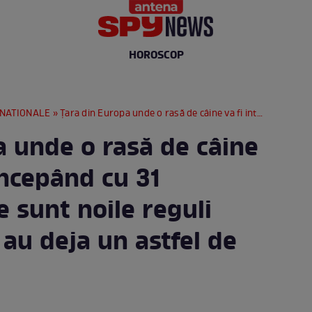
HOROSCOP
RNATIONALE
» Țara din Europa unde o rasă de câine va fi interzisă începând cu 31 decembrie. Care sunt noile reguli pentru cei care au deja un astfel de animal
a unde o rasă de câine
 începând cu 31
 sunt noile reguli
 au deja un astfel de