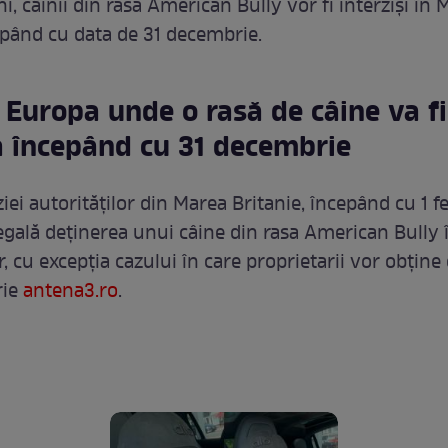
, câinii din rasa American Bully vor fi interziși în 
epând cu data de 31 decembrie.
 Europa unde o rasă de câine va fi
ă începând cu 31 decembrie
ziei autorităților din Marea Britanie, începând cu 1 f
legală deținerea unui câine din rasa American Bully 
or, cu excepția cazului în care proprietarii vor obține
rie
antena3.ro
.