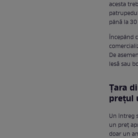
acesta treb
patrupedul
până la 30 
Începând cu
comerciali
De asemene
lesă sau bo
Țara di
preţul
Un întreg 
un preț ap
doar un an