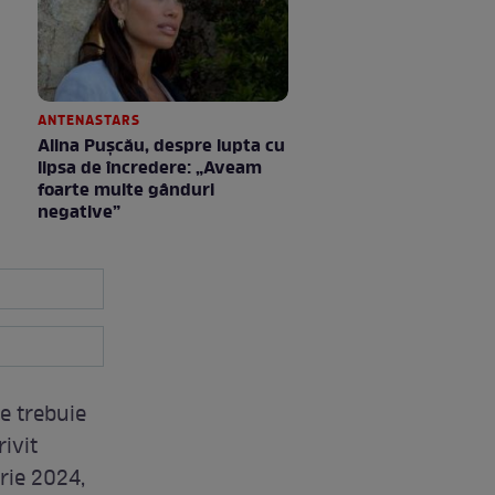
ANTENASTARS
Alina Pușcău, despre lupta cu
lipsa de încredere: „Aveam
foarte multe gânduri
negative”
ie trebuie
rivit
rie 2024,