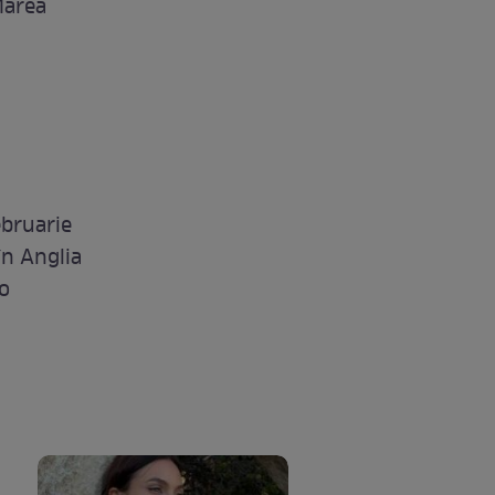
Marea
ebruarie
în Anglia
 o