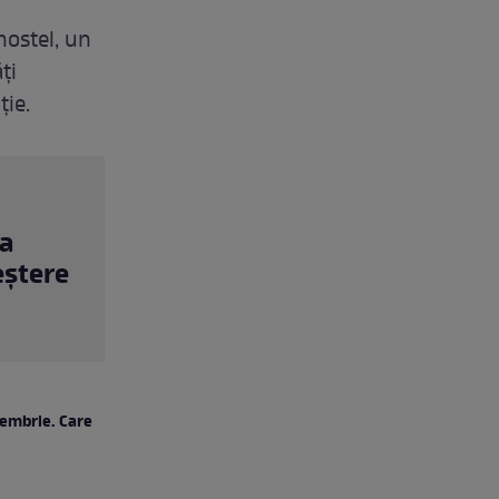
hostel, un
ți
ție.
ua
eștere
cembrie. Care