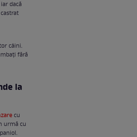
 iar dacă
castrat
or câini.
imbați fără
nde la
nzare
cu
În urmă cu
paniol.