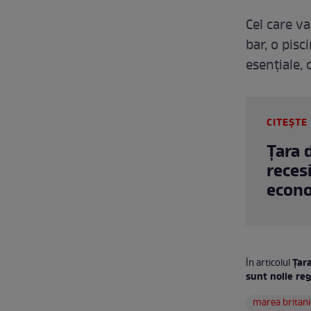
Cel care v
bar, o pisc
esențiale, 
CITEȘTE 
Țara 
reces
econ
Țara
În articolul
sunt noile reg
marea britani