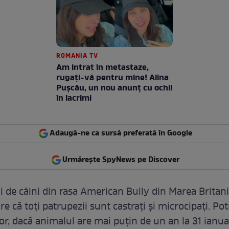
ROMANIA TV
Am intrat în metastaze,
rugaţi-vă pentru mine! Alina
Puşcău, un nou anunţ cu ochii
în lacrimi
Adaugă-ne ca sursă preferată în Google
Urmărește SpyNews pe Discover
ii de câini din rasa American Bully din Marea Britan
re că toți patrupezii sunt castrați și microcipați. Pot
lor, dacă animalul are mai puțin de un an la 31 ianua