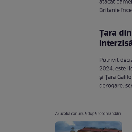
atacat oameni
Britanie înc
Țara din
interzis
Potrivit deci
2024, este i
și Țara Galil
derogare, sc
Articolul continuă după recomandări