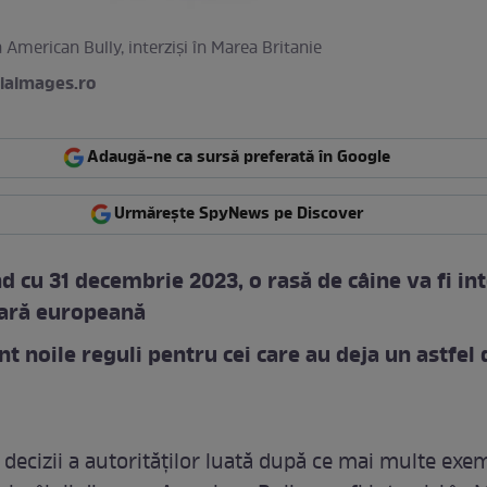
a American Bully, interziși în Marea Britanie
iaimages.ro
Adaugă-ne ca sursă preferată în Google
Urmărește SpyNews pe Discover
d cu 31 decembrie 2023, o rasă de câine va fi in
țară europeană
nt noile reguli pentru cei care au deja un astfel 
i decizii a autorităților luată după ce mai multe exe