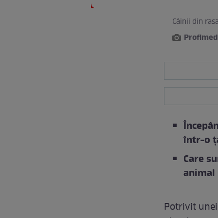
Câinii din ras
Profimed
Începân
într-o 
Care su
animal
Potrivit une