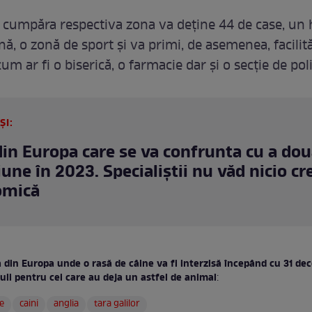
a cumpăra respectiva zona va deține 44 de case, un 
ină, o zonă de sport și va primi, de asemenea, facilită
cum ar fi o biserică, o farmacie dar și o secție de poli
ȘI:
din Europa care se va confrunta cu a do
iune în 2023. Specialiștii nu văd nicio cr
omică
 din Europa unde o rasă de câine va fi interzisă începând cu 31 de
uli pentru cei care au deja un astfel de animal
:
e
caini
anglia
tara galilor