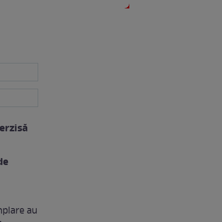
terzisă
de
mplare au