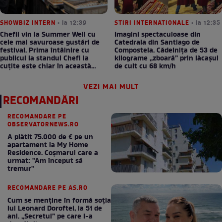
SHOWBIZ INTERN
• la 12:39
STIRI INTERNATIONALE
• la 12:35
Chefii vin la Summer Well cu
Imagini spectaculoase din
cele mai savuroase gustări de
Catedrala din Santiago de
festival. Prima întâlnire cu
Compostela. Cădelnița de 53 de
publicul la standul Chefi la
kilograme „zboară” prin lăcașul
cuțite este chiar în această
de cult cu 68 km/h
seară!
VEZI MAI MULT
RECOMANDĂRI
RECOMANDARE PE
OBSERVATORNEWS.RO
A plătit 75.000 de € pe un
apartament la My Home
Residence. Coşmarul care a
urmat: "Am început să
tremur"
RECOMANDARE PE AS.RO
Cum se menţine în formă soţia
lui Leonard Doroftei, la 51 de
ani. „Secretul” pe care l-a