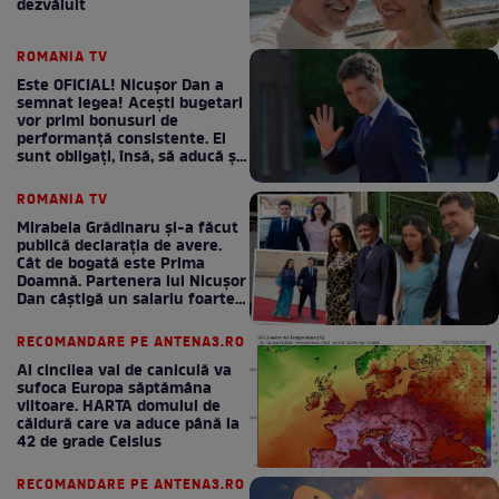
dezvăluit
ROMANIA TV
Este OFICIAL! Nicușor Dan a
semnat legea! Acești bugetari
vor primi bonusuri de
performanță consistente. Ei
sunt obligați, însă, să aducă și
bani la bugetul de stat
ROMANIA TV
Mirabela Grădinaru și-a făcut
publică declarația de avere.
Cât de bogată este Prima
Doamnă. Partenera lui Nicușor
Dan câștigă un salariu foarte
bun în fiecare lună!
RECOMANDARE PE ANTENA3.RO
Al cincilea val de caniculă va
sufoca Europa săptămâna
viitoare. HARTA domului de
căldură care va aduce până la
42 de grade Celsius
RECOMANDARE PE ANTENA3.RO