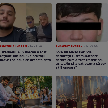
SHOWBIZ INTERN
• la 13:49
SHOWBIZ INTERN
• la 13:09
Tiktokerul Alin Borcan a fost
Sora lui Mario Berinde,
reținut, din nou! Ce acuzații
declarații cutremurătoare
grave i se aduc de această dată
despre cum a fost fratele său
ucis: „Nu și-a dat seama că vor
să îl omoare”