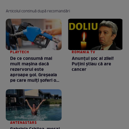
Articolul continuă după recomandări
PLAYTECH
ROMANIA TV
De ce consumă mai
Anunţul şoc al zilei!
mult mașina dacă
Puţini ştiau că are
rezervorul este
cancer
aproape gol. Greșeala
pe care mulți șoferi o
fac fără să știe
ANTENASTARS