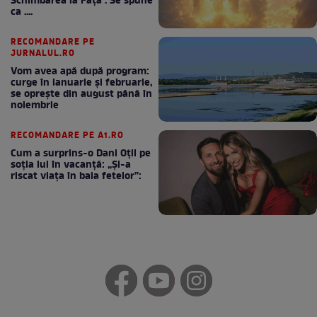
Schimbarea la Față . Se spune
ca ....
RECOMANDARE PE
JURNALUL.RO
Vom avea apă după program:
curge în ianuarie și februarie,
se oprește din august până în
noiembrie
RECOMANDARE PE A1.RO
Cum a surprins-o Dani Oțil pe
soția lui în vacanță: „Și-a
riscat viața în baia fetelor”: