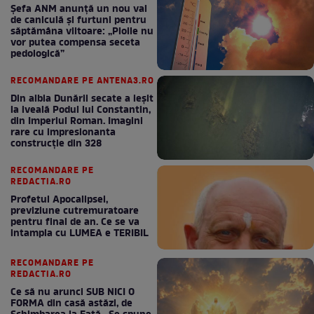
Șefa ANM anunță un nou val
de caniculă și furtuni pentru
săptămâna viitoare: „Ploile nu
vor putea compensa seceta
pedologică”
RECOMANDARE PE ANTENA3.RO
Din albia Dunării secate a ieșit
la iveală Podul lui Constantin,
din Imperiul Roman. Imagini
rare cu impresionanta
construcție din 328
RECOMANDARE PE
REDACTIA.RO
Profetul Apocalipsei,
previziune cutremuratoare
pentru final de an. Ce se va
intampla cu LUMEA e TERIBIL
RECOMANDARE PE
REDACTIA.RO
Ce să nu arunci SUB NICI O
FORMA din casă astăzi, de