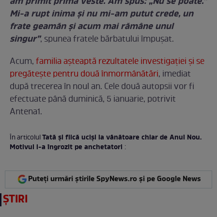
am primit prima veste. Am spus: „Nu se poate.”
Mi-a rupt inima și nu mi-am putut crede, un
frate geamăn și acum mai rămâne unul
singur”
, spunea fratele bărbatului împușat.
Acum,
familia așteaptă rezultatele investigației și se
pregătește pentru două înmormânătări
, imediat
după trecerea în noul an. Cele două autopsii vor fi
efectuate până duminică, 5 ianuarie, potrivit
Antena1.
Tată și fiică uciși la vânătoare chiar de Anul Nou.
În articolul
Motivul i-a îngrozit pe anchetatori
:
Puteți urmări știrile SpyNews.ro și pe Google News
ȘTIRI