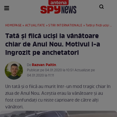
HOMEPAGE
»
ACTUALITATE
»
STIRI INTERNATIONALE
» Tată și fiică uciși la vânătoare chiar de Anul Nou. Motivul i-a îngrozit pe anchetatori
Tată și fiică uciși la vânătoare
chiar de Anul Nou. Motivul i-a
îngrozit pe anchetatori
Razvan Paltin
De
.
Publicat pe 04.01.2020 la 10:51 Actualizat pe
04.01.2020 la 11:11
Un tată și o fiică au murit într-un mod tragic chiar în
ziua de Anul Nou. Aceștia erau la vânătoare și au
fost confundați cu niste caprioare de către alți
vânători.