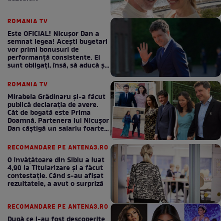
ROMANIA TV
Este OFICIAL! Nicușor Dan a
semnat legea! Acești bugetari
vor primi bonusuri de
performanță consistente. Ei
sunt obligați, însă, să aducă și
bani la bugetul de stat
ROMANIA TV
Mirabela Grădinaru și-a făcut
publică declarația de avere.
Cât de bogată este Prima
Doamnă. Partenera lui Nicușor
Dan câștigă un salariu foarte
bun în fiecare lună!
RECOMANDARE PE ANTENA3.RO
O învățătoare din Sibiu a luat
4,90 la Titularizare și a făcut
contestație. Când s-au afișat
rezultatele, a avut o surpriză
RECOMANDARE PE ANTENA3.RO
După ce i-au fost descoperite