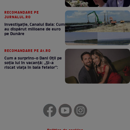
RECOMANDARE PE
JURNALUL.RO
Investigație, Canalul Bala: Cum
au dispărut milioane de euro
pe Dunăre
RECOMANDARE PE A1.RO
Cum a surprins-o Dani Oțil pe
soția lui în vacanță: „Și-a
riscat viața în baia fetelor”: