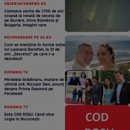
OBSERVATORNEWS.RO
Comoara veche de 1.700 de ani
scoasă la iveală de seceta de
pe Dunăre, între România şi
Bulgaria. Imagini rare
RECOMANDARE PE AS.RO
Cum se menţine în formă soţia
lui Leonard Doroftei, la 51 de
ani. „Secretul” pe care l-a
dezvăluit
ROMANIA TV
Mirabela Grădinaru, mutare de
ultimă oră. Nicuşor Dan, anunţ
despre Prima Doamnă pe
Facebook
ROMANIA TV
Este COD ROŞU. Când vine
urgia în Bucureşti