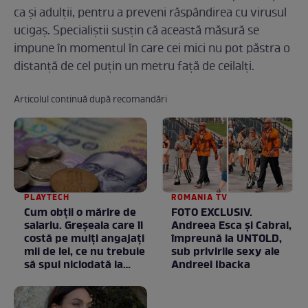
ca și adulţii, pentru a preveni răspândirea cu virusul
ucigaș. Specialiștii susțin că această măsură se
impune în momentul în care cei mici nu pot păstra o
distanţă de cel puţin un metru faţă de ceilalţi.
Articolul continuă după recomandări
PLAYTECH
ROMANIA TV
Cum obții o mărire de
FOTO EXCLUSIV.
salariu. Greșeala care îi
Andreea Esca şi Cabral,
costă pe mulți angajați
împreună la UNTOLD,
mii de lei, ce nu trebuie
sub privirile sexy ale
să spui niciodată la
Andreei Ibacka
negociere