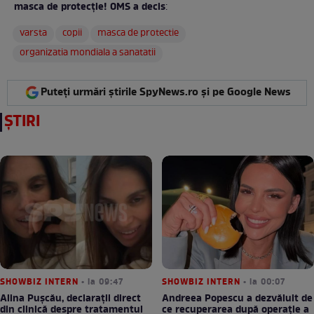
masca de protecție! OMS a decis
:
varsta
copii
masca de protectie
organizatia mondiala a sanatatii
Puteți urmări știrile SpyNews.ro și pe Google News
ȘTIRI
SHOWBIZ INTERN
• la 09:47
SHOWBIZ INTERN
• la 00:07
Alina Pușcău, declarații direct
Andreea Popescu a dezvăluit de
din clinică despre tratamentul
ce recuperarea după operație a