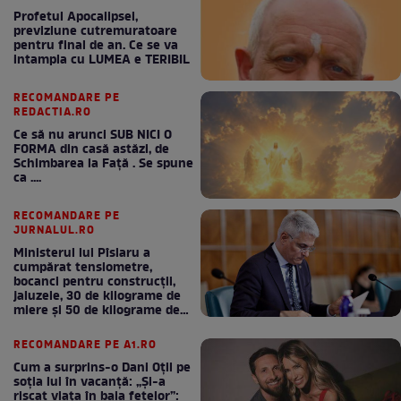
Profetul Apocalipsei,
previziune cutremuratoare
pentru final de an. Ce se va
intampla cu LUMEA e TERIBIL
RECOMANDARE PE
REDACTIA.RO
Ce să nu arunci SUB NICI O
FORMA din casă astăzi, de
Schimbarea la Față . Se spune
ca ....
RECOMANDARE PE
JURNALUL.RO
Ministerul lui Pîslaru a
cumpărat tensiometre,
bocanci pentru construcții,
jaluzele, 30 de kilograme de
miere și 50 de kilograme de
cafea
RECOMANDARE PE A1.RO
Cum a surprins-o Dani Oțil pe
soția lui în vacanță: „Și-a
riscat viața în baia fetelor”: