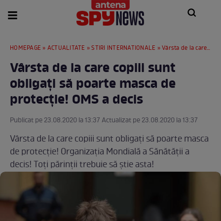
HOMEPAGE
»
ACTUALITATE
»
STIRI INTERNATIONALE
» Vârsta de la care copiii sunt obligați să poarte masca de protecție! OMS a decis
Vârsta de la care copiii sunt
obligați să poarte masca de
protecție! OMS a decis
Publicat pe 23.08.2020 la 13:37 Actualizat pe 23.08.2020 la 13:37
Vârsta de la care copiii sunt obligați să poarte masca
de protecție! Organizația Mondială a Sănătății a
decis! Toți părinții trebuie să știe asta!