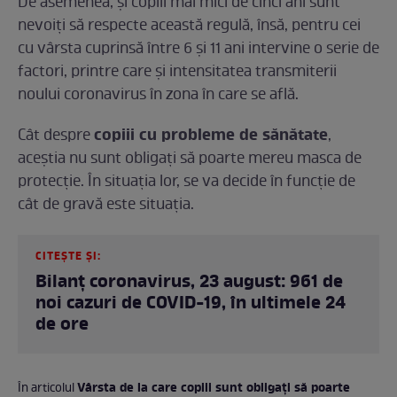
De asemenea, și copiii mai mici de cinci ani sunt
nevoiți să respecte această regulă, însă, pentru cei
cu vârsta cuprinsă între 6 și 11 ani intervine o serie de
factori, printre care și intensitatea transmiterii
noului coronavirus în zona în care se află.
copiii cu probleme de sănătate
Cât despre
,
aceștia nu sunt obligați să poarte mereu masca de
protecție. În situația lor, se va decide în funcție de
cât de gravă este situația.
CITEȘTE ȘI:
Bilanț coronavirus, 23 august: 961 de
noi cazuri de COVID-19, în ultimele 24
de ore
Vârsta de la care copiii sunt obligați să poarte
În articolul