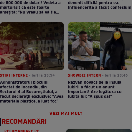
de 500.000 de dolari! Vedeta a
devenit dificilă pentru ea.
mărturisit că este foarte
Influencerița a făcut confesiuni
amețită: ”Nu vreau să vă fie
milă”
STIRI INTERNE
• ieri la 23:54
SHOWBIZ INTERN
• ieri la 23:46
Administratorul blocului
Răzvan Kovacs de la Insula
afectat de incendiu, din
Iubirii a făcut un anunț
Sectorul 4 al Bucureștiului, a
important! Are legătura cu
făcut declarații exclusive: ”Avea
iubita lui: "A spus da!"
materiale plastice, a luat foc”
VEZI MAI MULT
RECOMANDĂRI
RECOMANDARE PE