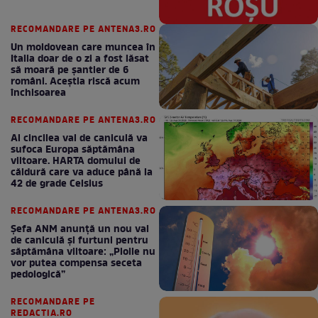
RECOMANDARE PE ANTENA3.RO
Un moldovean care muncea în
Italia doar de o zi a fost lăsat
să moară pe şantier de 6
români. Aceștia riscă acum
închisoarea
RECOMANDARE PE ANTENA3.RO
Al cincilea val de caniculă va
sufoca Europa săptămâna
viitoare. HARTA domului de
căldură care va aduce până la
42 de grade Celsius
RECOMANDARE PE ANTENA3.RO
Șefa ANM anunță un nou val
de caniculă și furtuni pentru
săptămâna viitoare: „Ploile nu
vor putea compensa seceta
pedologică”
RECOMANDARE PE
REDACTIA.RO