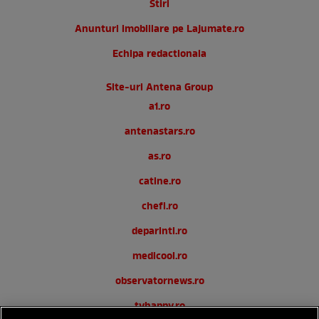
Stiri
Anunturi imobiliare pe Lajumate.ro
Echipa redactionala
Site-uri Antena Group
a1.ro
antenastars.ro
as.ro
catine.ro
chefi.ro
deparinti.ro
medicool.ro
observatornews.ro
tvhappy.ro