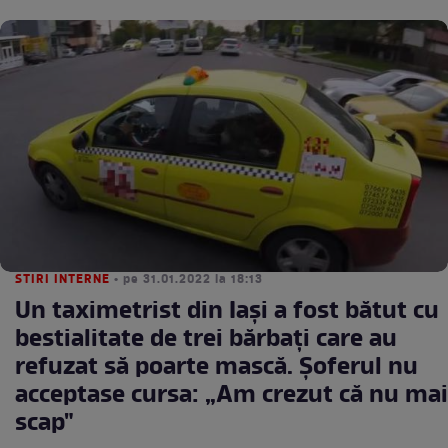
STIRI INTERNE
• pe 31.01.2022 la 18:13
Un taximetrist din Iași a fost bătut cu
bestialitate de trei bărbați care au
refuzat să poarte mască. Șoferul nu
acceptase cursa: „Am crezut că nu mai
scap"