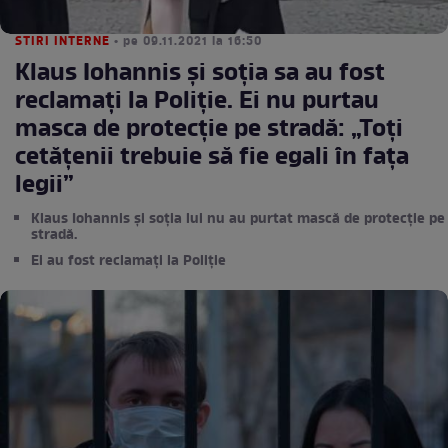
STIRI INTERNE
• pe 09.11.2021 la 16:50
Klaus Iohannis și soția sa au fost
reclamați la Poliție. Ei nu purtau
masca de protecție pe stradă: „Toţi
cetăţenii trebuie să fie egali în faţa
legii”
Klaus Iohannis și soția lui nu au purtat mască de protecție pe
stradă.
Ei au fost reclamați la Poliție