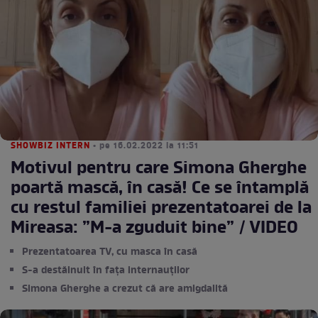
SHOWBIZ INTERN
• pe 16.02.2022 la 11:51
Motivul pentru care Simona Gherghe
poartă mască, în casă! Ce se întamplă
cu restul familiei prezentatoarei de la
Mireasa: ”M-a zguduit bine” / VIDEO
Prezentatoarea TV, cu masca în casă
S-a destăinuit în fața internauților
Simona Gherghe a crezut că are amigdalită