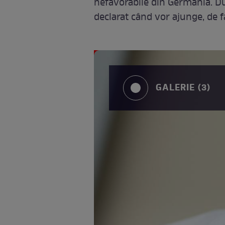
nefavorabile din Germania. Du
declarat când vor ajunge, de 
GALERIE (3)