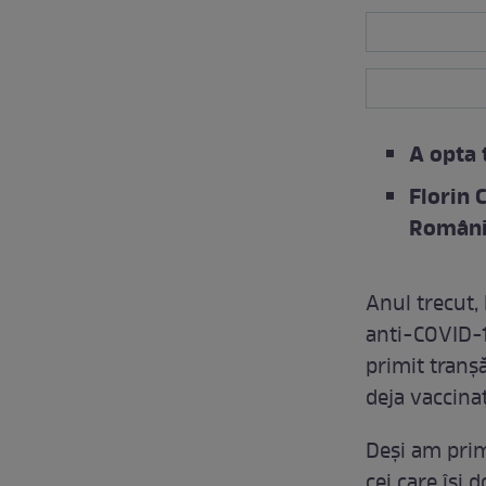
A opta 
Florin 
Români
Anul trecut, 
anti-COVID-1
primit tranș
deja vaccina
Deși am prim
cei care își 