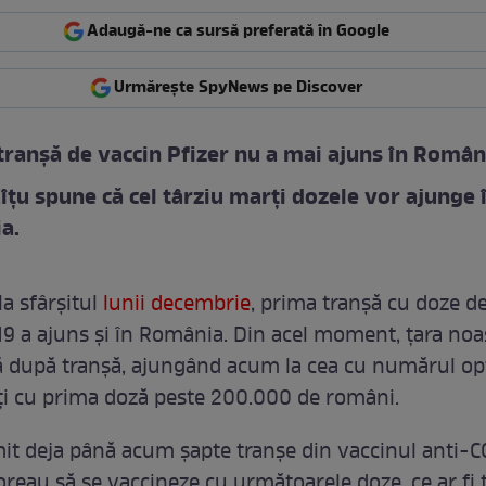
Adaugă-ne ca sursă preferată în Google
Urmărește SpyNews pe Discover
tranșă de vaccin Pfizer nu a mai ajuns în Român
Cîțu spune că cel târziu marți dozele vor ajunge 
a.
la sfârșitul
lunii decembrie
, prima tranșă cu doze d
9 a ajuns și în România. Din acel moment, țara noa
ă după tranșă, ajungând acum la cea cu numărul opt
ți cu prima doză peste 200.000 de români.
it deja până acum șapte tranșe din vaccinul anti-C
doreau să se vaccineze cu următoarele doze, ce ar fi 