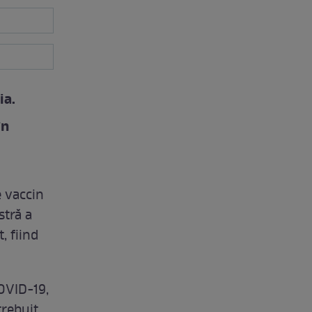
ia.
în
e vaccin
stră a
, fiind
OVID-19,
trebuit