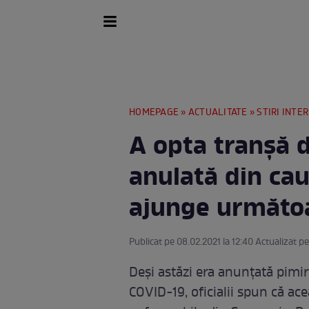
HOMEPAGE
»
ACTUALITATE
»
STIRI INTE
A opta tranșă d
anulată din ca
ajunge următo
Publicat pe 08.02.2021 la 12:40 Actualizat pe
Deși astăzi era anunțată pimir
COVID-19, oficialii spun că ac