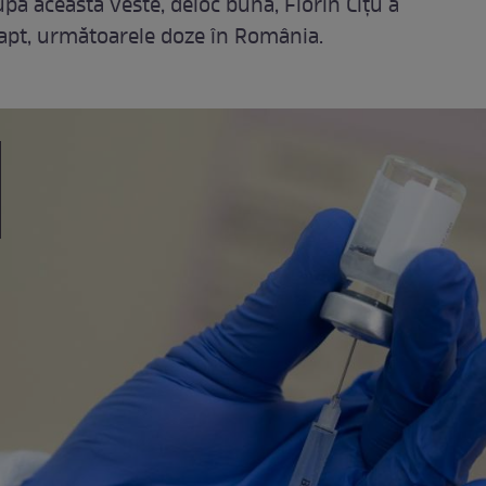
pă această veste, deloc bună, Florin Cîțu a
fapt, următoarele doze în România.