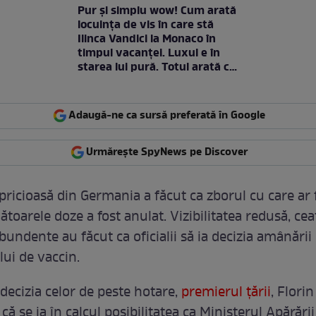
Pur și simplu wow! Cum arată
locuința de vis în care stă
Ilinca Vandici la Monaco în
timpul vacanței. Luxul e în
starea lui pură. Totul arată ca
în filme! / GALERIE FOTO
Adaugă-ne ca sursă preferată în Google
Urmărește SpyNews pe Discover
ricioasă din Germania a făcut ca zborul cu care ar f
oarele doze a fost anulat. Vizibilitatea redusă, cea
bundente au făcut ca oficialii să ia decizia amânării
lui de vaccin.
decizia celor de peste hotare,
premierul țării
, Florin
ă se ia în calcul posibilitatea ca Ministerul Apărări