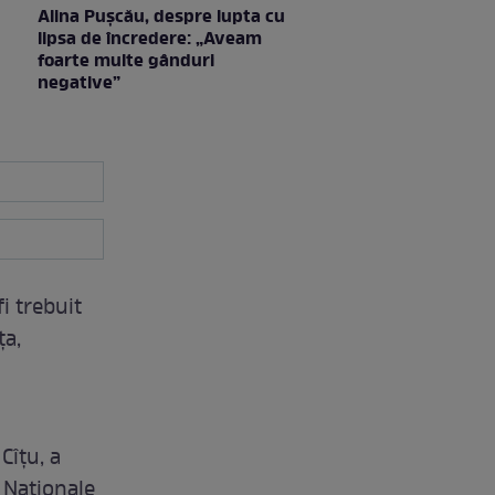
Alina Pușcău, despre lupta cu
lipsa de încredere: „Aveam
foarte multe gânduri
negative”
i trebuit
ța,
 Cîțu, a
i Naţionale