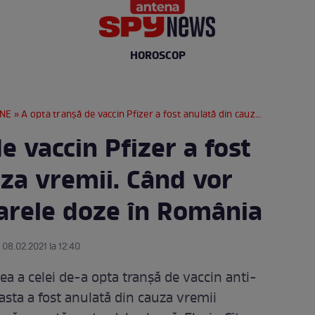
HOROSCOP
RNE
» A opta tranșă de vaccin Pfizer a fost anulată din cauza vremii. Când vor ajunge următoarele doze în România
e vaccin Pfizer a fost
uza vremii. Când vor
arele doze în România
 08.02.2021 la 12:40
ea a celei de-a opta tranșă de vaccin anti-
easta a fost anulată din cauza vremii