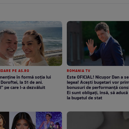
DARE PE AS.RO
ROMANIA TV
enţine în formă soţia lui
Este OFICIAL! Nicușor Dan a s
Doroftei, la 51 de ani.
legea! Acești bugetari vor prim
l” pe care l-a dezvăluit
bonusuri de performanță consi
Ei sunt obligați, însă, să aducă 
la bugetul de stat