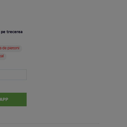
r pe trecerea
a de pietoni
tal
APP