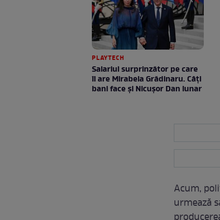
PLAYTECH
Salariul surprinzător pe care
îl are Mirabela Grădinaru. Câţi
bani face şi Nicuşor Dan lunar
Acum, poliţ
urmează să
producerea