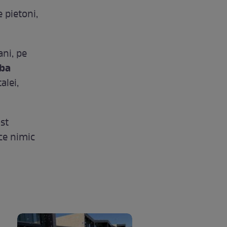
 pietoni,
ani, pe
ba
alei,
st
ce nimic