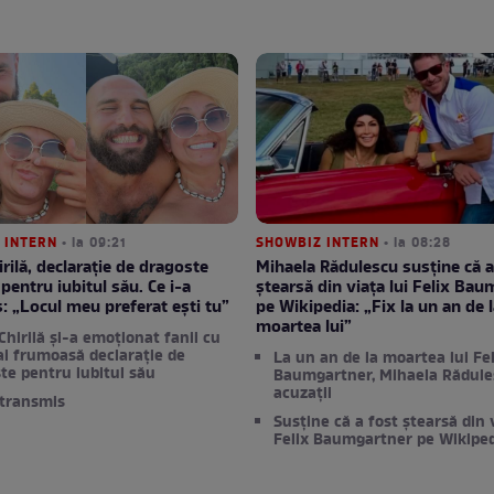
 INTERN
• la 09:21
SHOWBIZ INTERN
• la 08:28
irilă, declarație de dragoste
Mihaela Rădulescu susține că a
pentru iubitul său. Ce i-a
ștearsă din viața lui Felix Ba
: „Locul meu preferat ești tu”
pe Wikipedia: „Fix la un an de l
moartea lui”
Chirilă și-a emoționat fanii cu
i frumoasă declarație de
La un an de la moartea lui Fel
te pentru iubitul său
Baumgartner, Mihaela Rădule
acuzații
 transmis
Susține că a fost ștearsă din v
Felix Baumgartner pe Wikipe