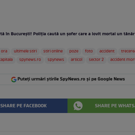
tă în Bucureşti! Poliţia caută un şofer care a lovit mortal un tână
a ora
ultimele stiri
stiri online
poze
foto
accident
trecere
capitala
spynews.ro
spynews
articol
sector 2
accident mor
Puteți urmări știrile SpyNews.ro și pe Google News
SHARE PE FACEBOOK
SHARE PE WHATS