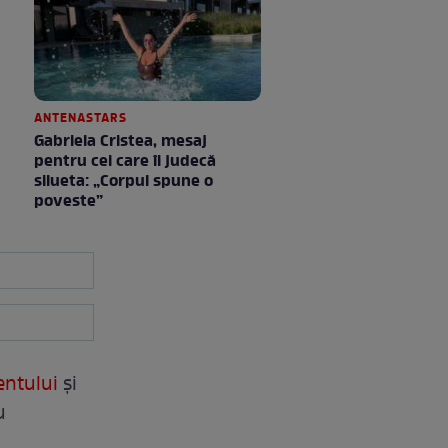
ANTENASTARS
Gabriela Cristea, mesaj
pentru cei care îi judecă
silueta: „Corpul spune o
poveste”
entului
şi
u