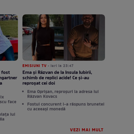
EMISIUNI TV
• ieri la 23:47
 fost
Ema și Răzvan de la Insula Iubirii,
umgartner
schimb de replici acide! Ce și-au
a
reproșat cei doi
Ema Oprișan, reproșuri la adresa lui
Răzvan Kovacs
ix
scu face
Fostul concurent i-a răspuns brunetei
cu aceeași monedă
iața lui
dia
VEZI MAI MULT