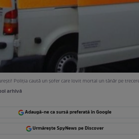
ureşti! Poliţia caută un şofer care lovit mortal un tânăr pe trecer
bol arhivă
Adaugă-ne ca sursă preferată în Google
Urmărește SpyNews pe Discover