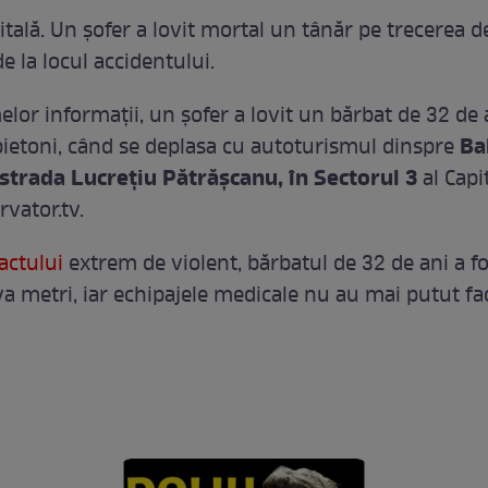
itală. Un şofer a lovit mortal un tânăr pe trecerea de
de la locul accidentului.
elor informaţii, un şofer a lovit un bărbat de 32 de 
Ba
pietoni, când se deplasa cu autoturismul dinspre
strada Lucreţiu Pătrăşcanu, în Sectorul 3
al Capit
rvator.tv.
actului
extrem de violent, bărbatul de 32 de ani a fo
va metri, iar echipajele medicale nu au mai putut fa