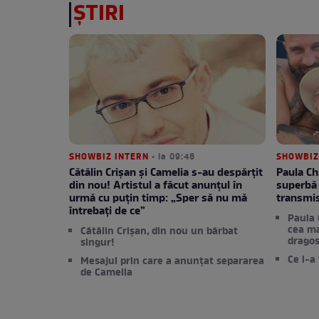
ȘTIRI
SHOWBIZ INTERN
• la 09:48
SHOWBIZ
Cătălin Crișan și Camelia s-au despărțit
Paula Ch
din nou! Artistul a făcut anunțul în
superbă 
urmă cu puțin timp: „Sper să nu mă
transmis
întrebați de ce”
Paula 
cea ma
Cătălin Crișan, din nou un bărbat
dragos
singur!
Ce i-a
Mesajul prin care a anunțat separarea
de Camelia