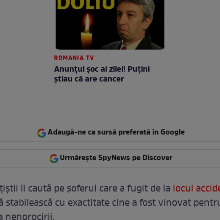
ROMANIA TV
Anunţul şoc al zilei! Puţini
ştiau că are cancer
Adaugă-ne ca sursă preferată în Google
Urmărește SpyNews pe Discover
iştii îl caută pe şoferul care a fugit de la
locul accid
 stabilească cu exactitate cine a fost vinovat pentr
 nenorocirii.