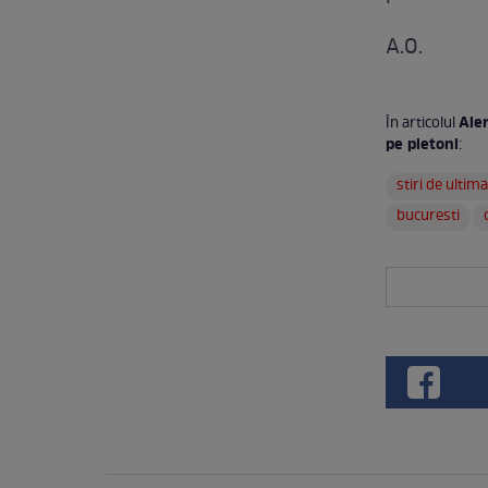
A.O.
Aler
În articolul
pe pietoni
:
stiri de ultim
bucuresti