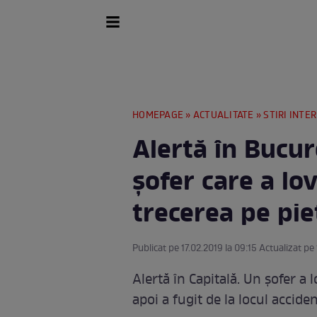
HOMEPAGE
»
ACTUALITATE
»
STIRI INTE
Alertă în Bucur
şofer care a lo
trecerea pe pie
Publicat pe 17.02.2019 la 09:15 Actualizat pe 
Alertă în Capitală. Un şofer a 
apoi a fugit de la locul acciden