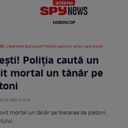
HOROSCOP
RNE
» Alertă în Bucureşti! Poliţia caută un şofer care a lovit mortal un tânăr pe trecerea pe pietoni
eşti! Poliţia caută un
vit mortal un tânăr pe
toni
18.02.2019 la 16:01
lovit mortal un tânăr pe trecerea de pietoni,
tului.