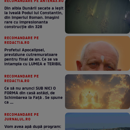
RECOMANDARE PE ANTENA3.RO
Din albia Dunării secate a ieșit
la iveală Podul lui Constantin,
din Imperiul Roman. Imagini
rare cu impresionanta
construcție din 328
RECOMANDARE PE
REDACTIA.RO
Profetul Apocalipsei,
previziune cutremuratoare
pentru final de an. Ce se va
intampla cu LUMEA e TERIBIL
RECOMANDARE PE
REDACTIA.RO
Ce să nu arunci SUB NICI O
FORMA din casă astăzi, de
Schimbarea la Față . Se spune
ca ....
RECOMANDARE PE
JURNALUL.RO
Vom avea apă după program: