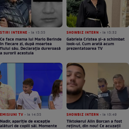
STIRI INTERNE
• la 15:55
SHOWBIZ INTERN
• la 15:32
Ce face mama lui Mario Berinde
Gabriela Cristea și-a schimbat
în fiecare zi, după moartea
look-ul. Cum arată acum
fiului său. Declarația dureroasă
prezentatoarea TV
a surorii acestuia
EMISIUNI TV
• la 14:55
SHOWBIZ INTERN
• la 13:49
Nadir, apariție de excepție
Tiktokerul Alin Borcan a fost
alături de copiii săi. Momente
reținut, din nou! Ce acuzații