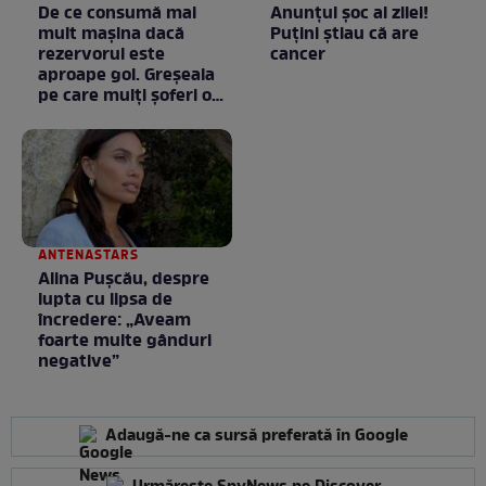
De ce consumă mai
Anunţul şoc al zilei!
mult mașina dacă
Puţini ştiau că are
rezervorul este
cancer
aproape gol. Greșeala
pe care mulți șoferi o
fac fără să știe
ANTENASTARS
Alina Pușcău, despre
lupta cu lipsa de
încredere: „Aveam
foarte multe gânduri
negative”
Adaugă-ne ca sursă preferată în Google