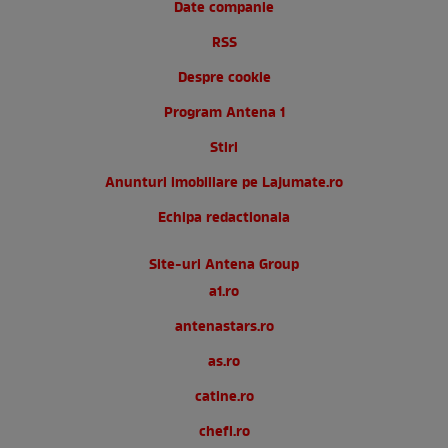
Date companie
RSS
Despre cookie
Program Antena 1
Stiri
Anunturi imobiliare pe Lajumate.ro
Echipa redactionala
Site-uri Antena Group
a1.ro
antenastars.ro
as.ro
catine.ro
chefi.ro