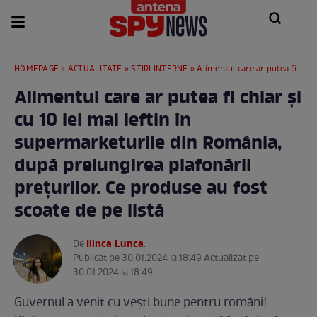
HOMEPAGE
»
ACTUALITATE
»
STIRI INTERNE
» Alimentul care ar putea fi chiar și cu 10 lei mai ieftin în supermarketurile din România, după prelungirea plafonării prețurilor. Ce produse au fost scoate de pe listă
Alimentul care ar putea fi chiar și
cu 10 lei mai ieftin în
supermarketurile din România,
după prelungirea plafonării
prețurilor. Ce produse au fost
scoate de pe listă
Ilinca Lunca
De
.
Publicat pe 30.01.2024 la 18:49 Actualizat pe
30.01.2024 la 18:49
Guvernul a venit cu vești bune pentru români!