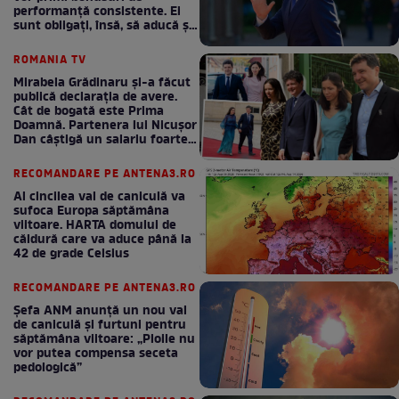
performanță consistente. Ei
sunt obligați, însă, să aducă și
bani la bugetul de stat
ROMANIA TV
Mirabela Grădinaru și-a făcut
publică declarația de avere.
Cât de bogată este Prima
Doamnă. Partenera lui Nicușor
Dan câștigă un salariu foarte
bun în fiecare lună!
RECOMANDARE PE ANTENA3.RO
Al cincilea val de caniculă va
sufoca Europa săptămâna
viitoare. HARTA domului de
căldură care va aduce până la
42 de grade Celsius
RECOMANDARE PE ANTENA3.RO
Șefa ANM anunță un nou val
de caniculă și furtuni pentru
săptămâna viitoare: „Ploile nu
vor putea compensa seceta
pedologică”