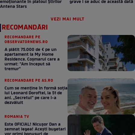
emoționante în platoul Știrilor
grave i se aduc de această dată
Antena Stars
VEZI MAI MULT
RECOMANDĂRI
RECOMANDARE PE
OBSERVATORNEWS.RO
A plătit 75.000 de € pe un
apartament la My Home
Residence. Coşmarul care a
urmat: "Am început să
tremur"
RECOMANDARE PE AS.RO
Cum se menţine în formă soţia
lui Leonard Doroftei, la 51 de
ani. „Secretul” pe care l-a
dezvăluit
ROMANIA TV
Este OFICIAL! Nicușor Dan a
semnat legea! Acești bugetari
vor primi bonusuri de