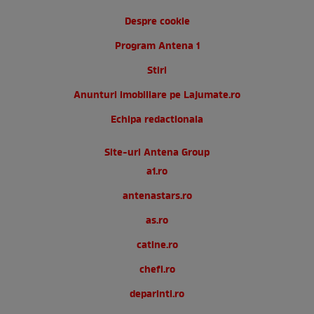
Despre cookie
Program Antena 1
Stiri
Anunturi imobiliare pe Lajumate.ro
Echipa redactionala
Site-uri Antena Group
a1.ro
antenastars.ro
as.ro
catine.ro
chefi.ro
deparinti.ro