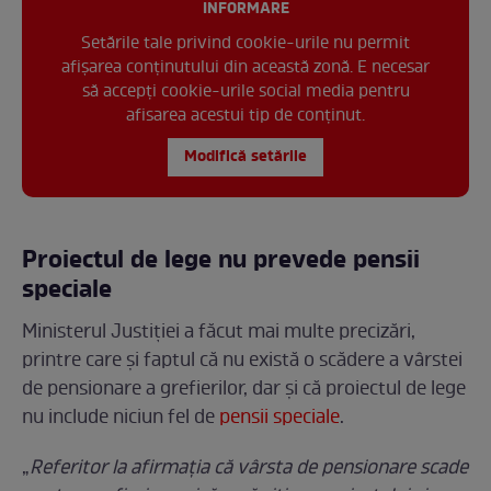
INFORMARE
Setările tale privind cookie-urile nu permit
afișarea conținutului din această zonă. E necesar
să accepți cookie-urile social media pentru
afisarea acestui tip de conținut.
Modifică setările
Proiectul de lege nu prevede pensii
speciale
Ministerul Justiției a făcut mai multe precizări,
printre care și faptul că nu există o scădere a vârstei
de pensionare a grefierilor, dar și că proiectul de lege
nu include niciun fel de
pensii speciale
.
„
Referitor la afirmația că vârsta de pensionare scade