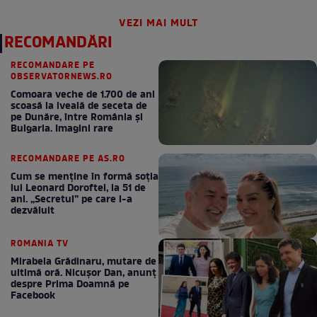
VEZI MAI MULT
RECOMANDĂRI
RECOMANDARE PE
OBSERVATORNEWS.RO
Comoara veche de 1.700 de ani
scoasă la iveală de seceta de
pe Dunăre, între România şi
Bulgaria. Imagini rare
RECOMANDARE PE AS.RO
Cum se menţine în formă soţia
lui Leonard Doroftei, la 51 de
ani. „Secretul” pe care l-a
dezvăluit
ROMANIA TV
Mirabela Grădinaru, mutare de
ultimă oră. Nicuşor Dan, anunţ
despre Prima Doamnă pe
Facebook