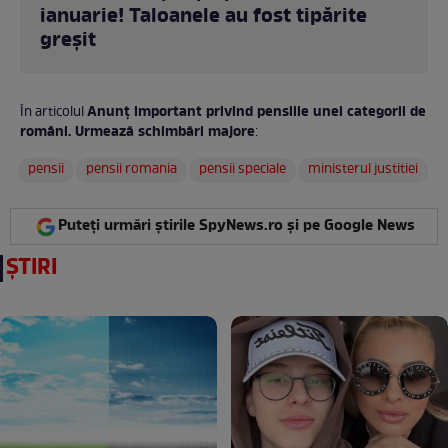
ianuarie! Taloanele au fost tipărite
greșit
Anunț important privind pensiile unei categorii de
În articolul
români. Urmează schimbări majore
:
pensii
pensii romania
pensii speciale
ministerul justitiei
Puteți urmări știrile SpyNews.ro și pe Google News
ȘTIRI