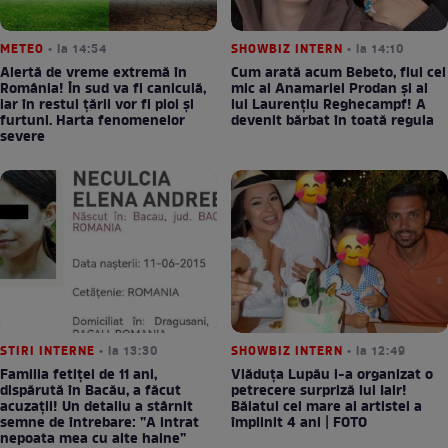
METEO
• la 14:54
SHOWBIZ INTERN
• la 14:10
Alertă de vreme extremă în
Cum arată acum Bebeto, fiul cel
România! În sud va fi caniculă,
mic al Anamariei Prodan și al
iar în restul țării vor fi ploi și
lui Laurențiu Reghecampf! A
furtuni. Harta fenomenelor
devenit bărbat în toată regula
severe
STIRI INTERNE
• la 13:30
SHOWBIZ INTERN
• la 12:49
Familia fetiței de 11 ani,
Vlăduța Lupău i-a organizat o
dispărută în Bacău, a făcut
petrecere surpriză lui Iair!
acuzații! Un detaliu a stârnit
Băiatul cel mare al artistei a
semne de întrebare: ”A intrat
împlinit 4 ani | FOTO
nepoata mea cu alte haine”