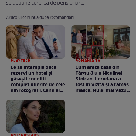
se depune cererea de pensionare.
Articolul continuă după recomandări
PLAYTECH
ROMANIA TV
Ce se întâmplă dacă
Cum arată casa din
rezervi un hotel și
Târgu Jiu a Niculinei
găsești condiții
Stoican. Loredana a
complet diferite de cele
fost în vizită și a rămas
din fotografii. Când ai
mască. Nu ai mai văzut
dreptul la rambursare
la nimeni așa ceva:
Fără cuvinte / VIDEO
ANTENASTARS