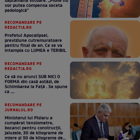
săptămâna viitoare: „Ploile nu
vor putea compensa seceta
pedologică”
RECOMANDARE PE
REDACTIA.RO
Profetul Apocalipsei,
previziune cutremuratoare
pentru final de an. Ce se va
intampla cu LUMEA e TERIBIL
RECOMANDARE PE
REDACTIA.RO
Ce să nu arunci SUB NICI O
FORMA din casă astăzi, de
Schimbarea la Față . Se spune
ca ....
RECOMANDARE PE
JURNALUL.RO
Ministerul lui Pîslaru a
cumpărat tensiometre,
bocanci pentru construcții,
jaluzele, 30 de kilograme de
miere și 50 de kilograme de