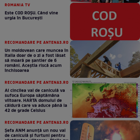
ROMANIA TV
Este COD ROŞU. Când vine
urgia în Bucureşti
RECOMANDARE PE ANTENA3.RO
Un moldovean care muncea în
Italia doar de o zi a fost lăsat
să moară pe şantier de 6
români. Aceștia riscă acum
închisoarea
RECOMANDARE PE ANTENA3.RO
Al cincilea val de caniculă va
sufoca Europa săptămâna
viitoare. HARTA domului de
căldură care va aduce până la
42 de grade Celsius
RECOMANDARE PE ANTENA3.RO
Șefa ANM anunță un nou val
de caniculă și furtuni pentru