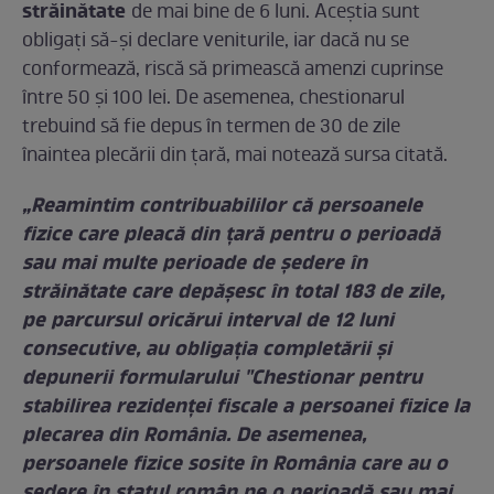
străinătate
de mai bine de 6 luni. Aceștia sunt
obligați să-și declare veniturile, iar dacă nu se
conformează, riscă să primească amenzi cuprinse
între 50 şi 100 lei. De asemenea, chestionarul
trebuind să fie depus în termen de 30 de zile
înaintea plecării din ţară, mai notează sursa citată.
„Reamintim contribuabililor că persoanele
fizice care pleacă din ţară pentru o perioadă
sau mai multe perioade de şedere în
străinătate care depăşesc în total 183 de zile,
pe parcursul oricărui interval de 12 luni
consecutive, au obligaţia completării şi
depunerii formularului "Chestionar pentru
stabilirea rezidenţei fiscale a persoanei fizice la
plecarea din România. De asemenea,
persoanele fizice sosite în România care au o
şedere în statul român pe o perioadă sau mai