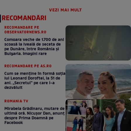
VEZI MAI MULT
RECOMANDĂRI
RECOMANDARE PE
OBSERVATORNEWS.RO
Comoara veche de 1.700 de ani
scoasă la iveală de seceta de
pe Dunăre, între România şi
Bulgaria. Imagini rare
RECOMANDARE PE AS.RO
Cum se menţine în formă soţia
lui Leonard Doroftei, la 51 de
ani. „Secretul” pe care l-a
dezvăluit
ROMANIA TV
Mirabela Grădinaru, mutare de
ultimă oră. Nicuşor Dan, anunţ
despre Prima Doamnă pe
Facebook