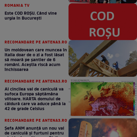
ROMANIA TV
Este COD ROŞU. Când vine
urgia în Bucureşti
RECOMANDARE PE ANTENA3.RO
Un moldovean care muncea în
Italia doar de o zi a fost lăsat
să moară pe şantier de 6
români. Aceștia riscă acum
închisoarea
RECOMANDARE PE ANTENA3.RO
Al cincilea val de caniculă va
sufoca Europa săptămâna
viitoare. HARTA domului de
căldură care va aduce până la
42 de grade Celsius
RECOMANDARE PE ANTENA3.RO
Șefa ANM anunță un nou val
de caniculă și furtuni pentru