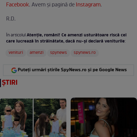
Facebook
. Avem şi pagină de
Instagram
.
R.D.
Atenție, români! Ce amenzi usturătoare riscă cei
În articolul
care lucrează în străinătate, dacă nu-și declară veniturile
:
venituri
amenzi
spynews
spynews.ro
Puteți urmări știrile SpyNews.ro și pe Google News
ȘTIRI