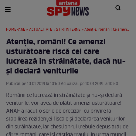
HOMEPAGE
»
ACTUALITATE
»
STIRI INTERNE
» Atenție, români! Ce amenzi usturătoare riscă cei care lucrează în străinătate, dacă nu-și declară veniturile
Atenție, români! Ce amenzi
usturătoare riscă cei care
lucrează în străinătate, dacă nu-
și declară veniturile
Publicat pe 10.01.2019 la 10:50 Actualizat pe 10.01.2019 la 10:50
Românii ce lucrează în străinătate și nu-și declară
veniturile, vor avea de plătit amenzi usturătoare!
ANAF a făcut o serie de precizări cu privire la
stabilirea rezidenţei fiscale şi declararea veniturilor
din străinătate, iar chestionrul trebuie depus atât de
către românii care își câștigă trauiul în urma muncii