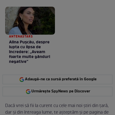
la nimeni așa ceva:
Fără cuvinte / VIDEO
ANTENASTARS
Alina Pușcău, despre
lupta cu lipsa de
încredere: „Aveam
foarte multe gânduri
negative”
Adaugă-ne ca sursă preferată în Google
Urmărește SpyNews pe Discover
Dacă vrei să fii la curent cu cele mai noi ştiri din ţară,
dar şi din întreaga lume, te așteptăm și pe pagina de