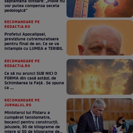
săptămâna viitoare: „Ploile nu
vor putea compensa seceta
pedologică”
RECOMANDARE PE
REDACTIA.RO
Profetul Apocalipsei,
previziune cutremuratoare
pentru final de an. Ce se va
intampla cu LUMEA e TERIBIL
RECOMANDARE PE
REDACTIA.RO
Ce să nu arunci SUB NICI O
FORMA din casă astăzi, de
Schimbarea la Față . Se spune
ca ....
RECOMANDARE PE
JURNALUL.RO
Ministerul lui Pîslaru a
cumpărat tensiometre,
bocanci pentru construcții,
jaluzele, 30 de kilograme de
miere și 50 de kilograme de