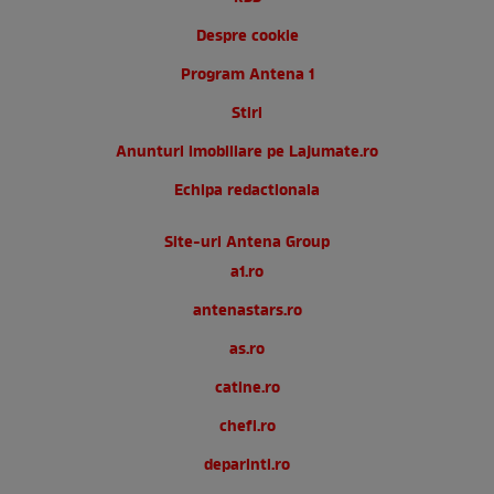
Despre cookie
Program Antena 1
Stiri
Anunturi imobiliare pe Lajumate.ro
Echipa redactionala
Site-uri Antena Group
a1.ro
antenastars.ro
as.ro
catine.ro
chefi.ro
deparinti.ro