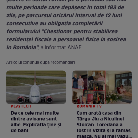
multe perioade care depăşesc în total 183 de
zile, pe parcursul oricărui interval de 12 luni
consecutive au obligaţia completării
formularului "Chestionar pentru stabilirea
rezidenţei fiscale a persoanei fizice la sosirea
în România”
, a informat ANAF.
Articolul continuă după recomandări
PLAYTECH
ROMANIA TV
De ce cele mai multe
Cum arată casa din
dintre avioane sunt
Târgu Jiu a Niculinei
albe. Explicația ține și
Stoican. Loredana a
de bani
fost în vizită și a rămas
mască. Nu ai mai văzut