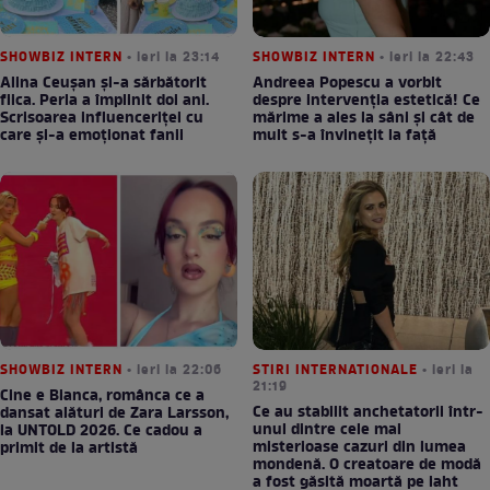
SHOWBIZ INTERN
• ieri la 23:14
SHOWBIZ INTERN
• ieri la 22:43
Alina Ceușan și-a sărbătorit
Andreea Popescu a vorbit
fiica. Perla a împlinit doi ani.
despre intervenția estetică! Ce
Scrisoarea influenceriței cu
mărime a ales la sâni și cât de
care și-a emoționat fanii
mult s-a învinețit la față
SHOWBIZ INTERN
• ieri la 22:06
STIRI INTERNATIONALE
• ieri la
21:19
Cine e Bianca, românca ce a
Ce au stabilit anchetatorii într-
dansat alături de Zara Larsson,
unul dintre cele mai
la UNTOLD 2026. Ce cadou a
misterioase cazuri din lumea
primit de la artistă
mondenă. O creatoare de modă
a fost găsită moartă pe iaht